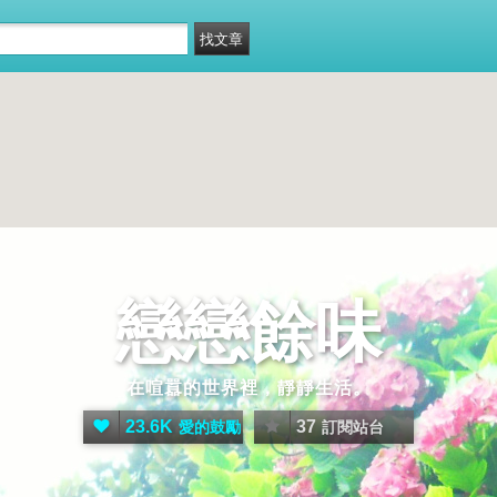
戀戀餘味
在喧囂的世界裡，靜靜生活。
23.6K
37
愛的鼓勵
訂閱站台