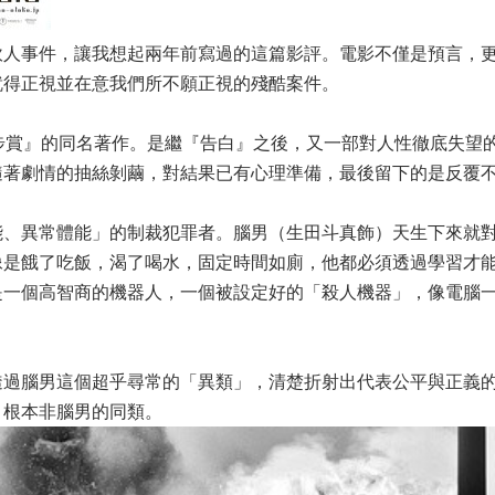
砍人事件，讓我想起兩年前寫過的這篇影評。電影不僅是預言，
就得正視並在意我們所不願正視的殘酷案件。
步賞』的同名著作。是繼『告白』之後，又一部對人性徹底失望
隨著劇情的抽絲剝繭，對結果已有心理準備，最後留下的是反覆
能、異常體能」的制裁犯罪者。腦男（生田斗真飾）天生下來就
像是餓了吃飯，渴了喝水，固定時間如廁，他都必須透過學習才
是一個高智商的機器人，一個被設定好的「殺人機器」，像電腦
透過腦男這個超乎尋常的「異類」，清楚折射出代表公平與正義
，根本非腦男的同類。