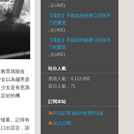
, (LUKE)
【電影】不能說的秘密◎消失不
了的愛意
, (LUKE)
【電影】不能說的秘密◎消失不
了的愛意
, (LUKE)
站台人氣
再教育就能改
累積人氣：
4,112,492
少女以為腦男是
當日人氣：
71
。少女是有意識
設定好的機
訂閱本站
RSS訂閱
(
如何使用RSS
)
會慘案。記得有
加入訂閱
上口出惡言，說