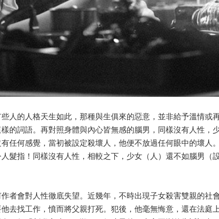
有些人的人格天生如此，那種與生俱來的惡意，並非給予溫情或
這樣的詞語。再對照身體與內心皆無感的腦男，同樣沒有人性，
沒有任何感覺，當初被設定殺壞人，他便不放過任何眼中的壞人
令人髮指
！
同樣沒有人性，相較之下，少女（人）還不如腦男（
何作者會對人性徹底失望。近幾年，不時出現子女殺害雙親的社
要他去找工作，憤而將父親打死。犯後，他毫無悔意，還在法庭