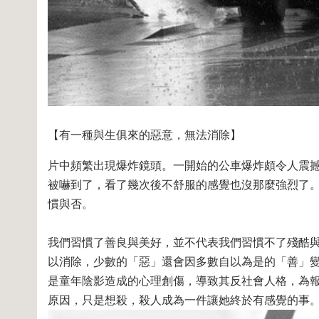
【有一種與生俱來的惡意，無法消除】
片中頻繁出現爆炸鏡頭。一開始的公車爆炸頗令人震
被嚇到了，看了幾次後不舒服的感覺也沒那麼強烈了
慣與否。
我們習慣了善良與美好，並不代表我們習慣不了殘酷
以消除，少數的「惡」還會因多數自以為是的「善」
是童年陰影造成的心理創傷，導致其反社會人格，為
原因，只是想殺，殺人成為一件讓她終於有感覺的事