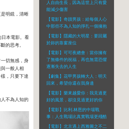
人自由生長，因為這世上只有愛
能減少傷害
更是明鏡，清晰
【電影】奇蹟男孩：給每個人心
中那些不為人知的掙扎一個擁抱
【電影】隱藏的大明星：要回屬
的日本電影。看
於妳的靠窗座位
不斷的思考。
【電影】可可夜總會：當你擁有
了無條件的祝福，再也無需恐懼
對一切無感，身
逐漸失去的人生
能與一般人相
一樣，只要下達
【劇集】花甲男孩轉大人：明天
回來，希望你還在我身邊
【電影】樂來越愛你：我見過更
的人不為人知的
好的風景，卻沒見過更好的你
【電影】比利.林恩的中場戰
事：人生戰場比真實戰場更殘酷
【電影】北京遇上西雅圖之不二