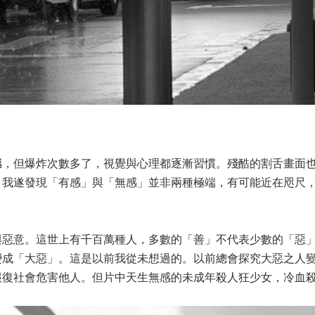
撼，但爆炸次數多了，視覺與心理都逐漸習慣。殘酷的割舌畫面
。我遂發現「有感」與「無感」並非兩種極端，有可能近在咫尺
與惡意。這世上有千百萬種人，多數的「善」不代表少數的「惡
變成「大惡」。這是以前我從未想過的。以前總會探究大惡之人
報復社會危害他人。但片中天生無感的未成年殺人狂少女，冷血
。