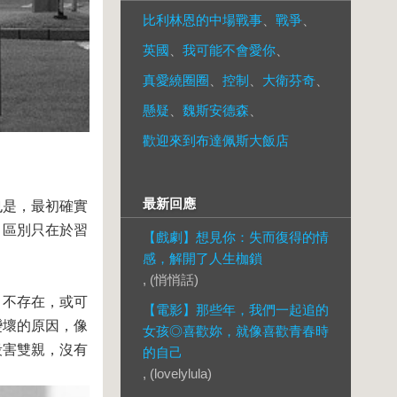
比利林恩的中場戰事
、
戰爭
、
英國
、
我可能不會愛你
、
真愛繞圈圈
、
控制
、
大衛芬奇
、
懸疑
、
魏斯安德森
、
歡迎來到布達佩斯大飯店
最新回應
也是，最初確實
，區別只在於習
【戲劇】想見你：失而復得的情
感，解開了人生枷鎖
, (悄悄話)
」不存在，或可
【電影】那些年，我們一起追的
變壞的原因，像
女孩◎喜歡妳，就像喜歡青春時
殺害雙親，沒有
的自己
, (lovelylula)