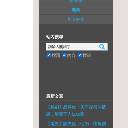
地圖
加入好友
站內搜尋
標題
內容
標籤
最新文章
【戲劇】想見你：失而復得的情
感，解開了人生枷鎖
【電影】誰先愛上他的：讓每個