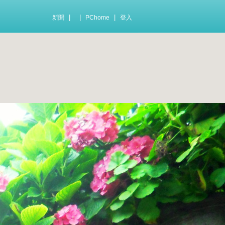
|
|
|
新聞
PChome
登入