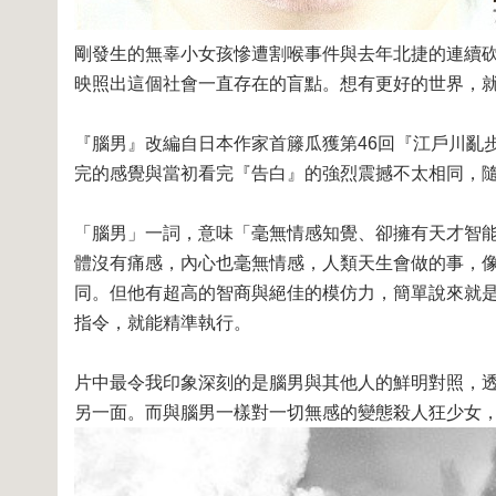
剛發生的無辜小女孩慘遭割喉事件與去年北捷的連續
映照出這個社會一直存在的盲點。想有更好的世界，
『腦男』改編自日本作家首籐瓜獲第46回『江戶川亂
完的感覺與當初看完『告白』的強烈震撼不太相同，
「腦男」一詞，意味「毫無情感知覺、卻擁有天才智
體沒有痛感，內心也毫無情感，人類天生會做的事，
同。但他有超高的智商與絕佳的模仿力，簡單說來就
指令，就能精準執行。
片中最令我印象深刻的是腦男與其他人的鮮明對照，
另一面。而與腦男一樣對一切無感的變態殺人狂少女