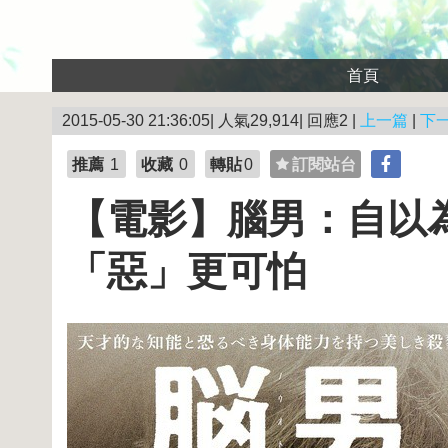
首頁
2015-05-30 21:36:05| 人氣29,914| 回應2 |
上一篇
|
下
推薦
1
收藏
0
轉貼
0
訂閱站台
【電影】腦男：自以
「惡」更可怕