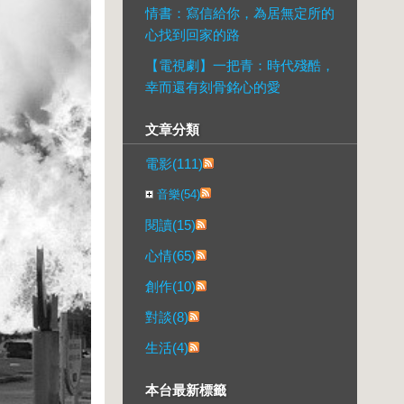
情書：寫信給你，為居無定所的
心找到回家的路
【電視劇】一把青：時代殘酷，
幸而還有刻骨銘心的愛
文章分類
電影(111)
音樂(54)
閱讀(15)
心情(65)
創作(10)
對談(8)
生活(4)
本台最新標籤