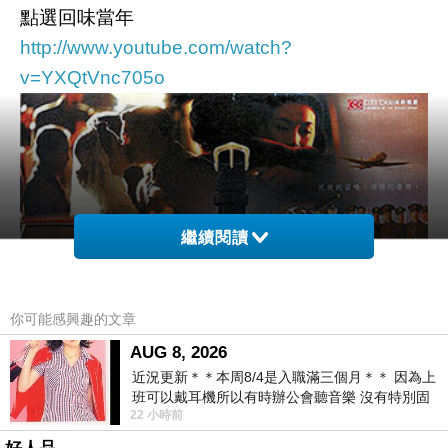
點選回味當年
http://www.youtube.com/watch?
v=YXQtVnc705o
繼續閱讀
你可能感興趣的文章
AUG 8, 2026
近況更新＊＊本周8/4是入職滿三個月＊＊ 因為上
班可以戴耳機所以有時辦公會聽音樂 沒有特別固
22 小時前
定哪天但就是一周某一天會固定聽'90