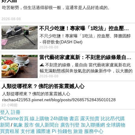
好人品
吃苦耐勞，但生活過得卻很一般，這通常是人品好造成的。
2026-08-08
不只少吃鹽！專家曝「1吃法」控血壓、降膽固醇 - 得舒飲食(DASH Diet)
不只少吃鹽！專家曝「1吃法」控血壓、降膽固醇
- 得舒飲食(DASH Diet)
2026-08-08
https://www.facebook.com/dietitiansophia/
posts/157966
當代藝術家盧嵐新：不刻意的線條最自由，讓色彩流動、筆觸自己說話
🌊 不刻意的線條，最自由 當代藝術家盧嵐新在此
幅充滿動態感與奔放氣息的抽象新作中，以大膽的
2026-08-08
藍色顏料在白色畫布上揮灑、壓印與流淌
人類從哪裡來 ? 佛陀的答案震撼人心
人類從哪裡來 ? 佛陀的答案震撼人心
rischao421953.pixnet.net/blog/posts/926857528435010128
23 小時前
登入
註冊
PChome首頁
線上購物
24h購物
書店
露天拍賣
比比昂代購
新聞
/
氣象
股市
個人新聞台
廣告刊登
加入聯播網
全球購物
買賣租屋
支付連
國際連
Pi 拍錢包
旅遊
服務中心
冰藍北極