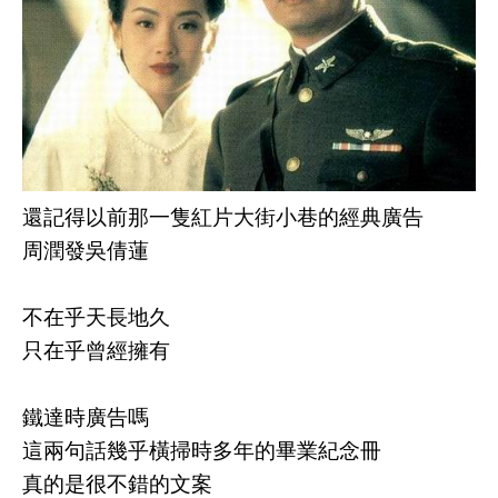
還記得以前那一隻紅片大街小巷的經典廣告
周潤發吳倩蓮
不在乎天長地久
只在乎曾經擁有
鐵達時廣告嗎
這兩句話幾乎橫掃時多年的畢業紀念冊
真的是很不錯的文案