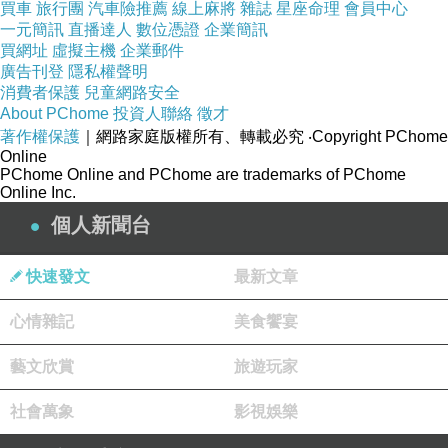
買車
旅行團
汽車險推薦
線上麻將
雜誌
星座命理
會員中心
2008-07-14 15:41:14
一元簡訊
直播達人
數位憑證
企業簡訊
以前的廣告比較會說故事呢！(差點飆淚.....Q_Q)
買網址
虛擬主機
企業郵件
現在的廣告只是疲勞的資訊轟炸.....
廣告刊登
隱私權聲明
消費者保護
兒童網路安全
謎之音~~~周潤發好帥啊！吳倩蓮好漂亮哦！
About PChome
投資人聯絡
徵才
著作權保護
｜網路家庭版權所有、轉載必究
‧Copyright PChome
版主回應
Online
你也喜歡這一系列的廣告嗎
PChome Online and PChome are trademarks of PChome
請常常來喔!
Online Inc.
2008-07-21 12:22:14
個人新聞台
快速發文
最新文章
心情雜記
美食饗宴
藝文欣賞
旅遊玩家
社會萬象
影視娛樂