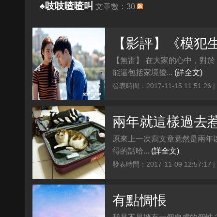
♠吱吱喳喳叫
文章數：30
【無雷】 在大家的心中，對
能還包括家境優...
(詳全文)
發表時間：2017-11-15 11:51:26 
兩年就這樣過去
原來上一次寫文章竟然是兩年以
得的話哈...
(詳全文)
發表時間：2017-11-09 12:57:17 
有點惆悵