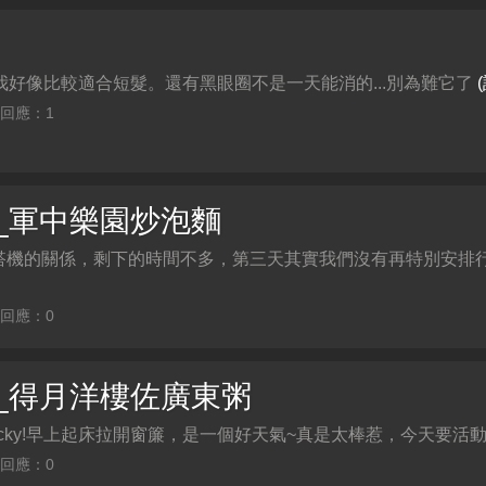
好像比較適合短髮。還有黑眼圈不是一天能消的...別為難它了
| 回應：1
nmen_軍中樂園炒泡麵
由於下午搭機的關係，剩下的時間不多，第三天其實我們沒有再特別安
| 回應：0
nmen_得月洋樓佐廣東粥
是so lucky!早上起床拉開窗簾，是一個好天氣~真是太棒惹，今天要活動的
| 回應：0