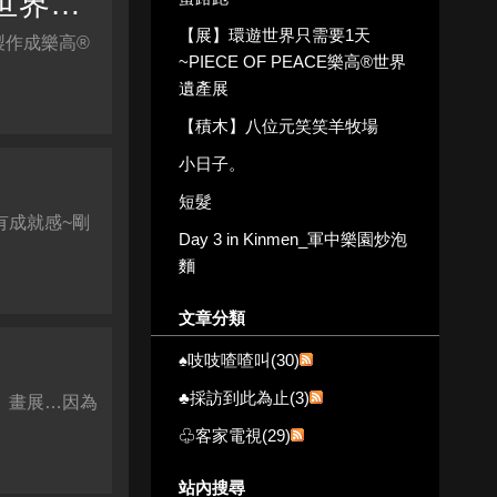
【展】環遊世界只需要1天~PIECE OF PEACE樂高®世界遺產展
【展】環遊世界只需要1天
製作成樂高®
~PIECE OF PEACE樂高®世界
遺產展
【積木】八位元笑笑羊牧場
小日子。
短髮
有成就感~剛
Day 3 in Kinmen_軍中樂園炒泡
麵
文章分類
♠吱吱喳喳叫(30)
♣採訪到此為止(3)
。畫展…因為
♧客家電視(29)
站內搜尋