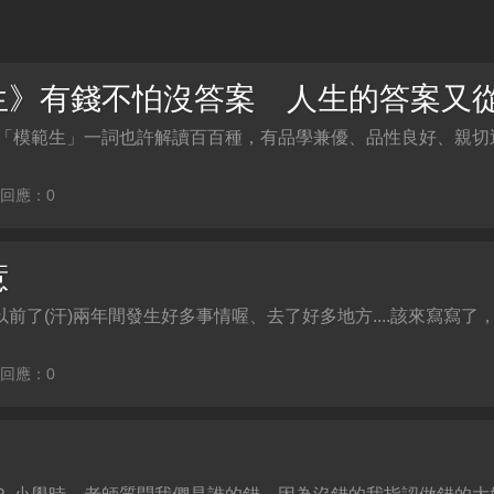
於「模範生」一詞也許解讀百百種，有品學兼優、品性良好、親切
| 回應：0
惹
前了(汗)兩年間發生好多事情喔、去了好多地方....該來寫寫了
| 回應：0