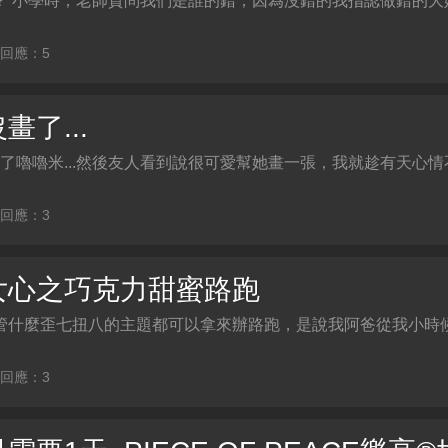
？ 小學時，老師質問我們是誰的錯，因為沒錯的我指認做錯的大
| 回應：5
了...
本上畫了嚕嚕米...然後友人看到說很可愛幫她畫一張，我就趁有天心
| 回應：3
女心之巧克力甜蜜路跑
管什麼歪七扭八的主題都可以拿來辦路跑，是說我阿爸從我小時
| 回應：3