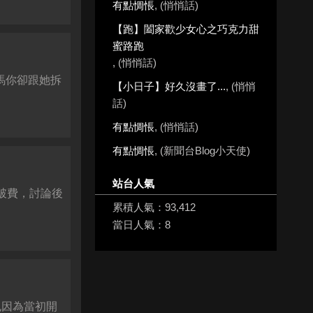
有點惆悵
, (悄悄話)
【跑】闔家歡少女心之巧克力甜
蜜路跑
, (悄悄話)
馬你卻跟她拆
【小日子】好久沒畫了...
, (悄悄
話)
有點惆悵
, (悄悄話)
有點惆悵
, (新聞台Blog小天使)
站台人氣
大破費，討論後
累積人氣：
93,412
當日人氣：
8
也因為當初開