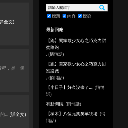
標題
內容
標籤
(詳全文)
最新回應
【跑】闔家歡少女心之巧克力甜
蜜路跑
, (悄悄話)
【跑】闔家歡少女心之巧克力甜
排行程，是一個
蜜路跑
, (悄悄話)
【小日子】好久沒畫了...
, (悄悄
話)
有點惆悵
, (悄悄話)
【積木】八位元笑笑羊牧場
, (悄
...
(詳全文)
悄話)