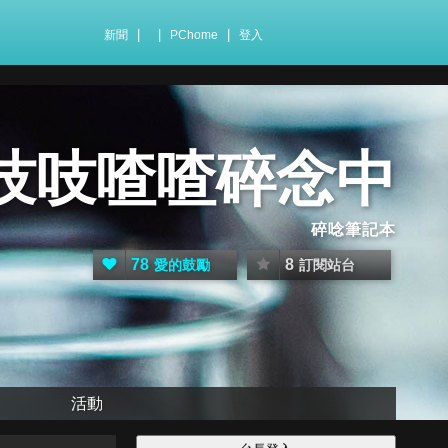
|
|
|
新聞
PChome
登入
吱吱喳喳碎念中
碎唸筆記本
78
8
愛的鼓勵
訂閱站台
活動