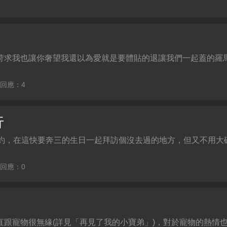
苛求我也讓你奢望我還以為愛就是要體貼的退讓我們一起蓋的羅
| 回應：4
行
】因友人邀約，在這快要奔三的生日一起拜訪個沒去過的地方，但又不用
| 回應：0
直跟寵物很無緣(詳見「再見了我的小寶弟」)，對於寵物的熱情