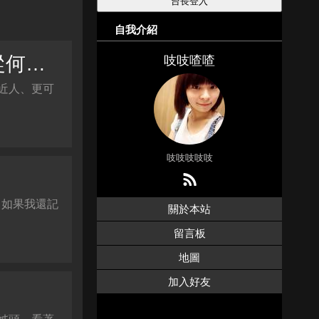
自我介紹
【影評】《模犯生》有錢不怕沒答案 人生的答案又從何買起？
吱吱喳喳
近人、更可
吱吱吱吱吱
，如果我還記
關於本站
留言板
地圖
加入好友