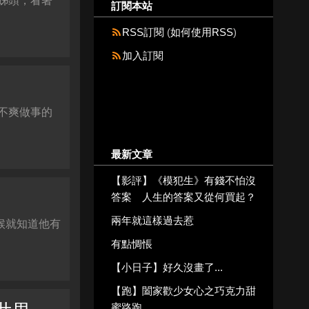
姊頭，看著
訂閱本站
RSS訂閱
(
如何使用RSS
)
加入訂閱
情不爽做事的
最新文章
【影評】《模犯生》有錢不怕沒
答案 人生的答案又從何買起？
兩年就這樣過去惹
候就知道他有
有點惆悵
【小日子】好久沒畫了...
【跑】闔家歡少女心之巧克力甜
蜜路跑