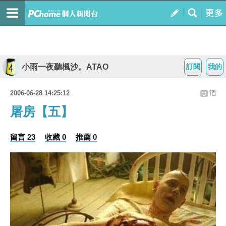
小雨一夜聽楓沙。ATAO
訂閱
我的
2006-06-28 14:25:12
滔
屠房【五】
留言 23
收藏 0
推薦 0