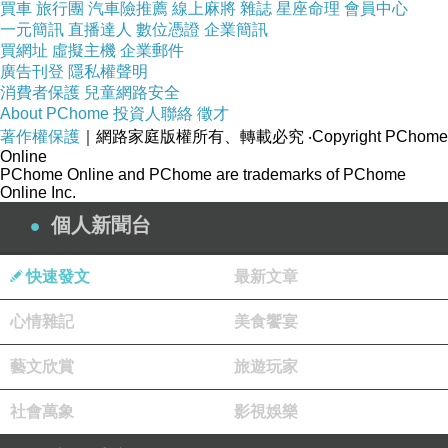
買車
旅行團
汽車險推薦
線上麻將
雜誌
星座命理
會員中心
一元簡訊
直播達人
數位憑證
企業簡訊
買網址
虛擬主機
企業郵件
悄悄地照著林醫師的指示，我終於走出了這個房
廣告刊登
隱私權聲明
間
消費者保護
兒童網路安全
About PChome
投資人聯絡
徵才
來到了走廊，我瞄了一下，左右各有一個黑衣保
著作權保護
｜網路家庭版權所有、轉載必究
‧Copyright PChome
鑣
Online
PChome Online and PChome are trademarks of PChome
Online Inc.
可是那個原住民保鑣ＴＡＣＯ似乎不在這附近
個人新聞台
我大著膽子的走了出去，左手邊的保鑣看了我胸
前的名牌一眼
快速發文
最新文章
心情雜記
美食饗宴
微微側身，算是跟我打過了招呼，卻也沒在理我
下了樓梯，就在樓梯旁左手邊的第一個房間
藝文欣賞
旅遊玩家
社會萬象
影視娛樂
我發現房門虛掩，而且裡面似乎有人不停的在活