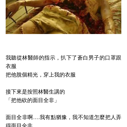
我聽從林醫師的指示，扒下了蒼白男子的口罩跟
衣服
把他脫個精光，穿上我的衣服
接下來是按照林醫生講的
「把他砍的面目全非」
面目全非啊….我有點猶豫，我不知道怎麼把人弄
得面目全非