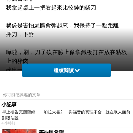
我拿起桌上一把看起來比較鈍的柴刀
就像是害怕屍體會彈起來，我保持了一點距離
揮刀，下劈
嘩啦，刷，刀子砍在臉上像拿鐵板打在放在粘板
上的豬肉
砍出一條又粗又長的血痕
繼續閱讀
我又砍了兩刀，血濺在身上也沒關係
你可能感興趣的文章
因為我就是要假扮成眼前這血肉糢糊的可憐蟲
小記事
早上禱告完翻聖經 加拉太書2 與福音的真理不合 就在眾人面前
身上有一點血反而多增了許多可信度
對磯法說
砍了幾刀，發現手顫抖的利害，似乎力道也不夠
4 小時前
等待與希望