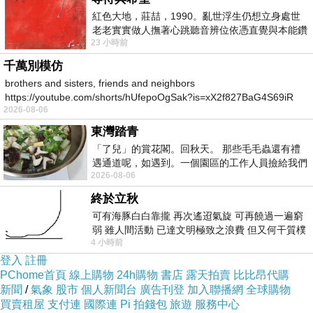
紅色大地，莊喆，1990。亂世浮生仍想立身處世
無法破壞他的臉型，仔細一看應該還是可以把他
老老實實做人撫著心跳聽音辨位依憑直覺與本能鑽
認出來
23 小時前
向裂隙的亮處探索另一個心聲另一個共鳴的
我嘆了口氣，轉身拿了一隻大榔頭
千萬別模仿
brothers and sisters, friends and neighbors
https://youtube.com/shorts/hUfepoOgSak?is=xX2f827BaG4S69iR
敲碎頭骨應該可以破壞他的臉型了吧
2026-08-06
https
雙手一弓，我用力的揮下榔頭
東灣踏青
「了兒」的賞花閣。回秋天。 那些毛毛蟲還有禮
遇通道呢，如遇到。一個園區的工作人員撿給我們
我可以感覺到撞擊到了他的鼻骨
2026-08-06
細賞。
然後沉悶的敲擊聲，骨頭碎在肉裡頭
終於立秋
可有海豚白白靠攏 再次遙迢氣旋 可再饒過一遍窮
恩，我有點滿足的看著自己的作品
弱 雖人間活動 已達文明極致之浪費 但又何干質樸
4 小時前
者 只能白白陪葬
蛇吞噬了我心中的第一個氣體
登入
註冊
PChome首頁
線上購物
24h購物
書店
露天拍賣
比比昂代購
新聞
/
氣象
股市
個人新聞台
廣告刊登
加入聯播網
全球購物
那是一種莫名其妙的勇氣
買賣租屋
支付連
國際連
Pi 拍錢包
旅遊
服務中心
我換上了他的衣服，勇敢的站了起來