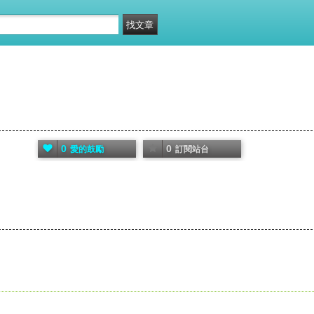
0
0
愛的鼓勵
訂閱站台