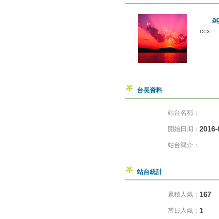
a
ccx
台長資料
站台名稱：
2016-
開始日期：
站台簡介：
站台統計
167
累積人氣：
1
當日人氣：