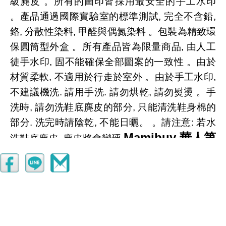
級麂皮 。所有的圖印皆採用最安全的手工水印
。產品通過國際實驗室的標準測試, 完全不含鉛,
鉻, 分散性染料, 甲醛與偶氮染料 。包裝為精致環
保圓筒型外盒 。所有產品皆為限量商品, 由人工
徒手水印, 固不能確保全部圖案的一致性 。由於
材質柔軟, 不適用於行走於室外 。由於手工水印,
不建議機洗. 請用手洗. 請勿烘乾, 請勿熨燙 。手
洗時, 請勿洗鞋底麂皮的部分, 只能清洗鞋身棉的
部分. 洗完時請陰乾, 不能日曬。 。請注意: 若水
Mamibuy 華人第
洗鞋底麂皮, 麂皮將會變硬
一嬰兒用品推薦網站網址
http://www.mamibuy.com.tw/babyshop/?
member=af000027898