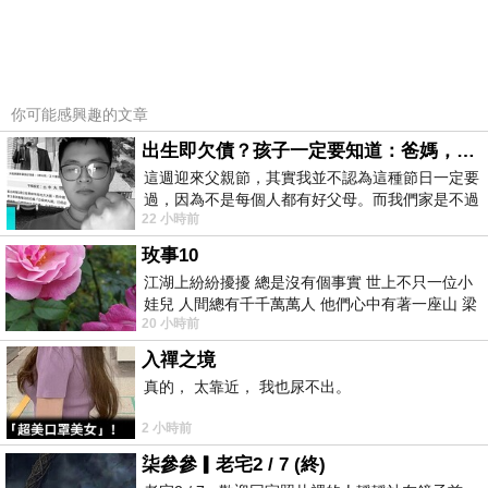
,mamibuy,mamibuy華人第一嬰兒用品推薦網
你可能感興趣的文章
站,mamibuy新手爸媽勸敗團,mamibuy嬰兒用品
出生即欠債？孩子一定要知道：爸媽，其實我不欠你們
推薦網,mamibuy 喜舖,mamibuy寶貝特
這週迎來父親節，其實我並不認為這種節日一定要
過，因為不是每個人都有好父母。而我們家是不過
店,mamibuy網站,mamibuy限定版母子手
22 小時前
節的，平時也沒什麼儀式感，生活趨近冷
帳,mamibuy媽咪敗,mamibuy寶貝特店(好雞婆)
玫事10
江湖上紛紛擾擾 總是沒有個事實 世上不只一位小
英國POCONIDO手工嬰兒鞋_經典貓頭鷹 |
娃兒 人間總有千千萬萬人 他們心中有著一座山 梁
20 小時前
山佛山泰華衡恆嵩 一山之高
:::Mamibuy 華人第一嬰兒用品推薦網站:::
入禪之境
真的， 太靠近， 我也尿不出。
2 小時前
商品介紹;
柒參參▎老宅2 / 7 (終)