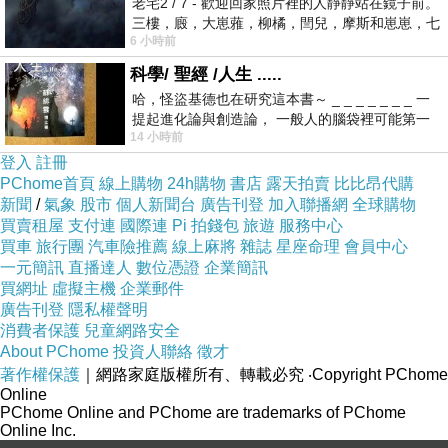
老宅2 / 7 - 歡迎回家照片裡的人靜靜站在鏡子前。
三樓，廄，大崽蕥，柳橘，閆兒，摩斯和崽崽，七
6 小時前
個人整整齊齊地站在鏡框之外，如同
科學/ 聖經 /人生 .....
哈，怪盜基德也在研究這本書～ _ _ _ _ _ _ _ 一
提起進化論與創造論， 一般人的腦袋裡可能第一
14 小時前
時間就有「 進化論很科
登入
註冊
PChome首頁
線上購物
24h購物
書店
露天拍賣
比比昂代購
新聞
/
氣象
股市
個人新聞台
廣告刊登
加入聯播網
全球購物
買賣租屋
支付連
國際連
Pi 拍錢包
旅遊
服務中心
買車
旅行團
汽車險推薦
線上麻將
雜誌
星座命理
會員中心
一元簡訊
直播達人
數位憑證
企業簡訊
買網址
虛擬主機
企業郵件
廣告刊登
隱私權聲明
\
消費者保護
兒童網路安全
About PChome
投資人聯絡
徵才
著作權保護
｜網路家庭版權所有、轉載必究
‧Copyright PChome
Online
PChome Online and PChome are trademarks of PChome
Online Inc.