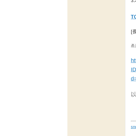
3
T
[
產
ht
I
d
以
sn