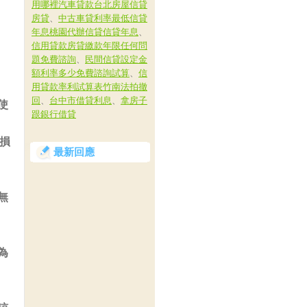
用哪裡汽車貸款台北房屋信貸
房貸
、
中古車貸利率最低信貸
年息桃園代辦信貸信貸年息
、
信用貸款房貸繳款年限任何問
題免費諮詢
、
民間信貸設定金
額利率多少免費諮詢試算
、
信
用貸款率利試算表竹南法拍撤
回
、
台中市借貸利息
、
拿房子
使
跟銀行借貸
損
最新回應
無
為