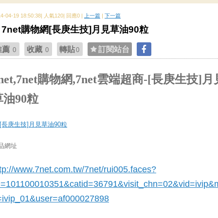
14-04-19 18:50:38| 人氣120| 回應0 |
上一篇
|
下一篇
7net購物網[長庚生技]月見草油90粒
推薦
收藏
轉貼
訂閱站台
0
0
0
net,7net購物網,7net雲端超商-[長庚生技]月
草油90粒
品網址
tp://www.7net.com.tw/7net/rui005.faces?
D=101100010351&catid=36791
&visit_chn=02&vid=ivip&
=ivip_01&user=af000027898