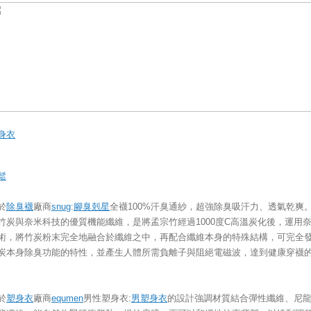
身衣
鬆
於
除臭襪
廠商
snug
:
腳臭剋星
全襪100%汗臭通紗，超強除臭吸汗力、透氣乾爽
竹炭與奈米科技的優質機能纖維，是將孟宗竹經過1000度C高溫炭化後，運用
術，將竹炭粉末完全地融合於纖維之中，再配合纖維本身的特殊結構，可完全
炭本身除臭功能的特性，並產生人體所需負離子與阻絕電磁波，達到健康穿襪
。
於
塑身衣
廠商
equmen
男性塑身衣:
男塑身衣
的設計強調材質結合彈性纖維、尼