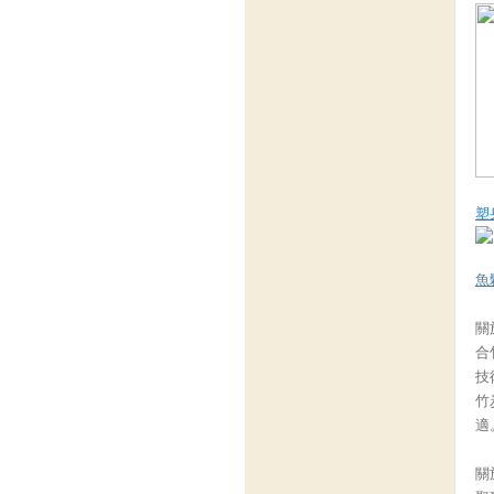
塑
魚
關
合
技
竹
適
關