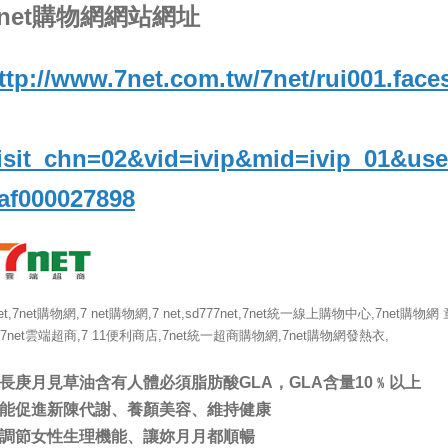
7net購物網網站網址
ttp://www.7net.com.tw/7net/rui001.face
isit_chn=02&vid=ivip&mid=ivip_01&use
af000027898
et,7net購物網,7 net購物網,7 net,sd777net,7net統一線上購物中心,7net購物網 
,7net雲端超商,7 11便利商店,7net統一超商購物網,7net購物網發熱衣,
長庚月見草油含有人體必須脂肪酸GLA，GLA含量10﹪以上
能促進新陳代謝、養顏美容、維持健康
調節女性生理機能、讓妳月月都順暢