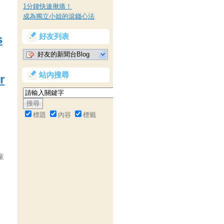
1分鐘快速揪痛！
成為獨立小姐的滾錢心法
好友列表
s
好友的新聞台Blog
站內搜尋
r
標題
內容
標籤
童