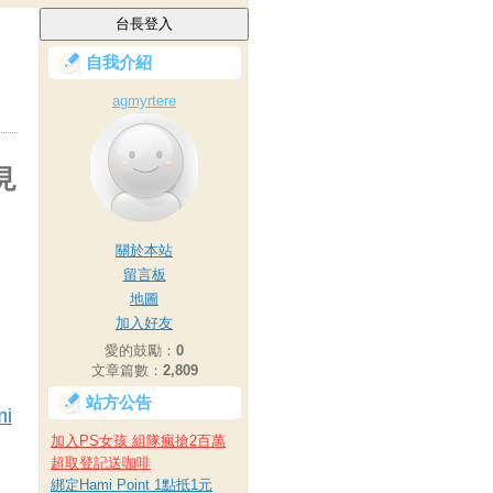
自我介紹
agmyrtere
見
關於本站
留言板
地圖
加入好友
愛的鼓勵：
0
文章篇數：
2,809
站方公告
mi
加入PS女孩 組隊瘋搶2百萬
超取登記送咖啡
綁定Hami Point 1點抵1元