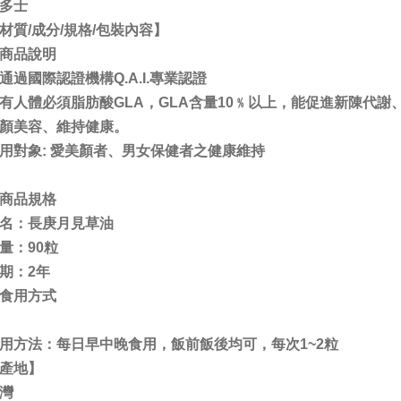
多士
材質/成分/規格/包裝內容】
商品說明
通過國際認證機構Q.A.I.專業認證
有人體必須脂肪酸GLA，GLA含量10﹪以上，能促進新陳代謝
顏美容、維持健康。
用對象: 愛美顏者、男女保健者之健康維持
商品規格
名：長庚月見草油
量：90粒
期：2年
食用方式
用方法：每日早中晚食用，飯前飯後均可，每次1~2粒
產地】
灣