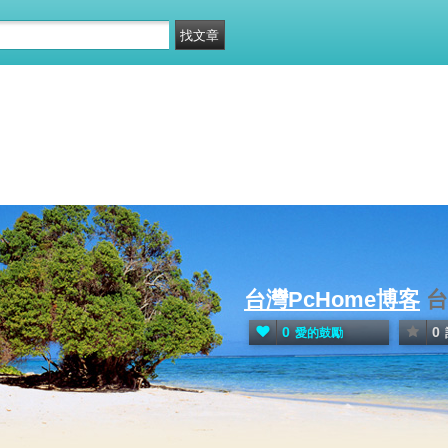
台灣PcHome博客
台
0
0
愛的鼓勵