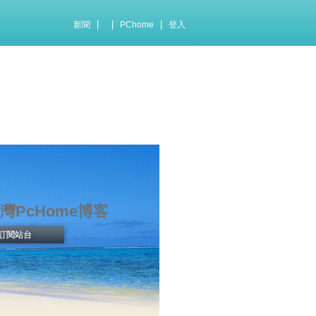
|
|
|
新聞
PChome
登入
灣PcHome博客
訂閱站台