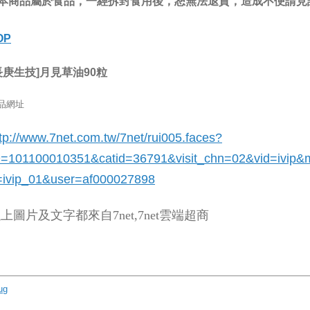
.本商品屬於食品，一經拆封食用後，恕無法退貨，造成不便請見
OP
長庚生技]月見草油90粒
品網址
tp://www.7net.com.tw/7net/rui005.faces?
D=101100010351&catid=36791
&visit_chn=02&vid=ivip&
=ivip_01&user=af000027898
上圖片及文字都來自7net,7net雲端超商
ug