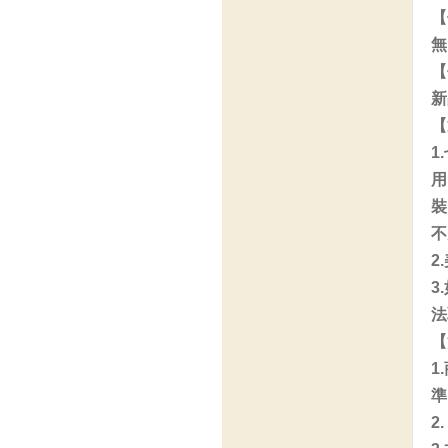
【
無
【
新
【
1
用
裝
不
2
3
法
【
1
準
2