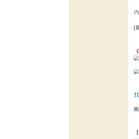
[
《
T
商
【