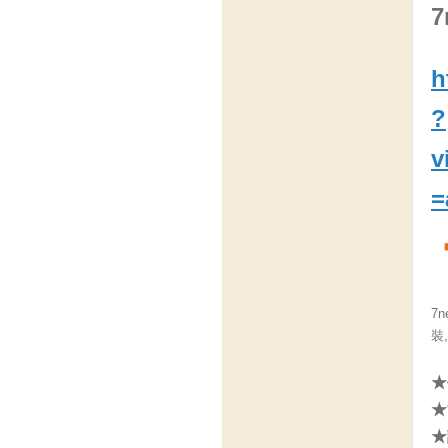
h
?
v
=
7n
裝
★
★
★