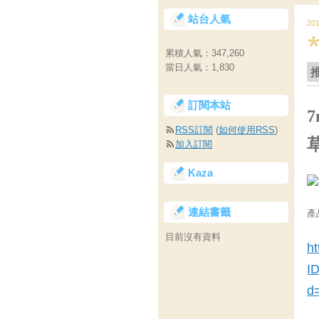
站台人氣
20
累積人氣：
347,260
當日人氣：
1,830
訂閱本站
7
RSS訂閱
(
如何使用RSS
)
加入訂閱
Kaza
連結書籤
產
目前沒有資料
ht
I
d