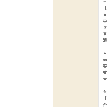
三
【
★
◎
含
養
適
★
品
容
效
★
食
【
台