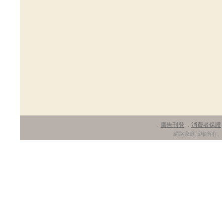
廣告刊登
消費者保護
．
．
網路家庭版權所有、轉載必究