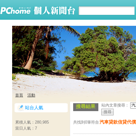
首頁
活動
站內文章搜尋：
搜尋結果
站台人氣
汽車貸款信貸代償
共找到0筆符合
累積人氣：
280,985
當日人氣：
7