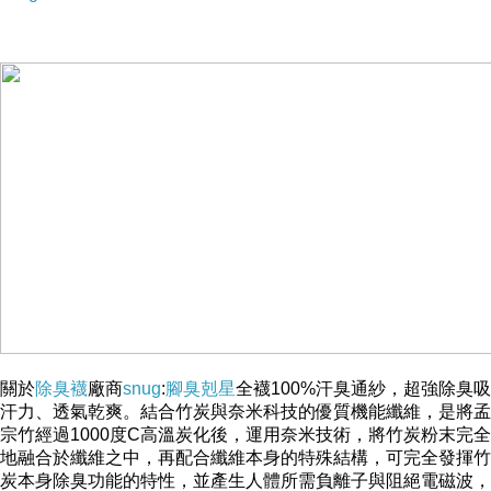
電視節目 "今晚誰當家" 登場－小朋友最愛不釋手的可愛動
物安撫巾
關於
除臭襪
廠商
snug
:
腳臭剋星
全襪100%汗臭通紗，超強除臭吸
汗力、透氣乾爽。結合竹炭與奈米科技的優質機能纖維，是將孟
宗竹經過1000度C高溫炭化後，運用奈米技術，將竹炭粉末完全
地融合於纖維之中，再配合纖維本身的特殊結構，可完全發揮竹
炭本身除臭功能的特性，並產生人體所需負離子與阻絕電磁波，