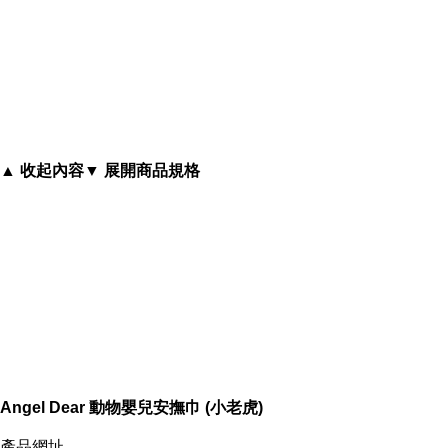
材質柔軟舒服，寶寶咬到不會掉毛，抗過敏
▲ 收起內容
▼ 展開商品規格
內容簡介
Angel Dear 動物嬰兒安撫巾 (小老虎)
Angel Dear 動物嬰兒安撫巾 (小老虎)
產品網址