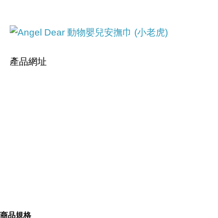
產品網址
https://tw.partner.buy.yahoo.com:443/gd/buy?
mcode=MV9iNXkrdVpEU2tsMC9FUlVFc2pmSTY2
Y0dRUmpHUnA5Tyt3N0FMbFVFQWVzPQ==&url
=
https://tw.buy.yahoo.com/gdsale/gdsale.asp?
gdid=4697308
商品規格