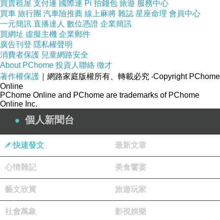
買賣租屋
支付連
國際連
Pi 拍錢包
旅遊
服務中心
買車
旅行團
汽車險推薦
線上麻將
雜誌
星座命理
會員中心
一元簡訊
直播達人
數位憑證
企業簡訊
買網址
虛擬主機
企業郵件
廣告刊登
隱私權聲明
消費者保護
兒童網路安全
About PChome
投資人聯絡
徵才
著作權保護
｜網路家庭版權所有、轉載必究
‧Copyright PChome
Online
PChome Online and PChome are trademarks of PChome
Online Inc.
個人新聞台
快速發文
最新文章
心情雜記
美食饗宴
藝文欣賞
旅遊玩家
社會萬象
影視娛樂