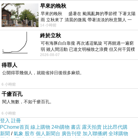
早來的晚秋
早來的晚秋 盛暑在 颱風亂舞的季節裡 下著太陽
雨 立秋來了 清晨的微風 帶著淡淡的秋意襲人 一
14 小時前
下子 又被赤
終於立秋
可有海豚白白靠攏 再次遙迢氣旋 可再饒過一遍窮
弱 雖人間活動 已達文明極致之浪費 但又何干質樸
2026-08-07
者 只能白白陪葬
得罪人
公開得罪幾個人，就能省掉日後很多麻煩。
6 小時前
千瘡百孔
閱人無數，不如千瘡百孔。
6 小時前
登入
註冊
PChome首頁
線上購物
24h購物
書店
露天拍賣
比比昂代購
新聞
/
氣象
股市
個人新聞台
廣告刊登
加入聯播網
全球購物