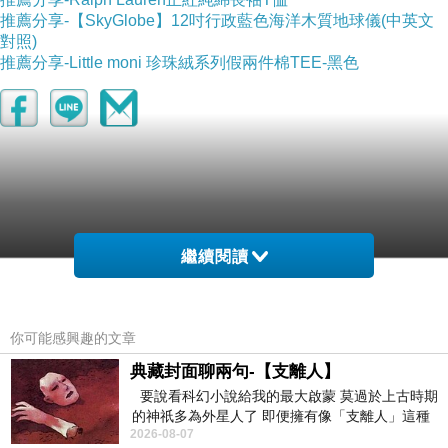
推薦分享-【SkyGlobe】12吋行政藍色海洋木質地球儀(中英文
對照)
推薦分享-Little moni 珍珠絨系列假兩件棉TEE-黑色
繼續閱讀
-->
你可能感興趣的文章
典藏封面聊兩句-【支離人】
要說看科幻小說給我的最大啟蒙 莫過於上古時期
的神祇多為外星人了 即便擁有像「支離人」這種
2026-08-07
驚世駭俗的神通法門 也未必讀
▲ 收起內容
▼ 展開特別推薦