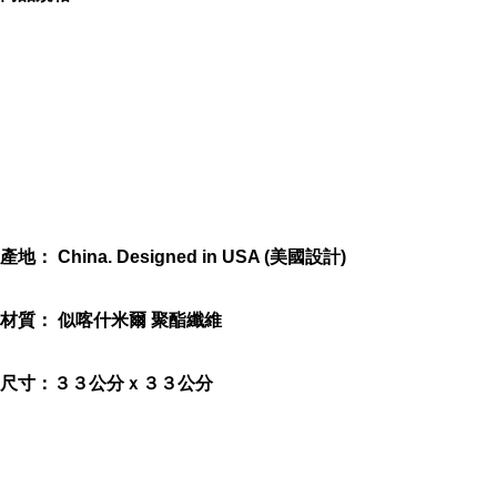
可愛小老虎寶寶
寶寶最好的朋友
產地： China. Designed in USA (美國設計)
最適合寶寶的size: 33公分 x 33公分
材質： 似喀什米爾 聚酯纖維
尺寸：３３公分ｘ３３公分
建議手洗，晾乾即可