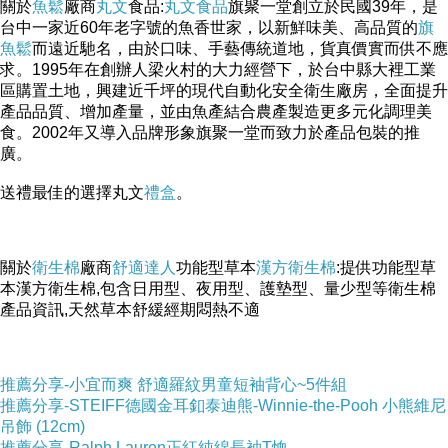
關於
魚鬆
廠商
丸文
食品:
丸文食品
旗聚一堂創立於民國39年，是
台中一家近60年老字號的魚香世家，以新鮮味美、高品質的
旗
魚鬆
而遠近馳名，由於口味、手藝傳統道地，貨真價實而供不應
求。1995年在創辦人梁火村的大力經營下，於台中縣大裡工業
區購置土地，興建近千坪的現代自動化安全衛生廠房，全面提升
產品品質、增加產量，並由魚產結合農產製造更多元化調理美
食。2002年又導入品牌形象旗聚一堂而致力於產品包裝的推
廣。
送禮最佳的選擇丸文
禮盒
。
關於
衛生棉
廠商
舒適達人
功能型草本
漢方衛生棉
:提供功能型草
本漢方衛生棉,包含日用型、夜用型、護墊型、量少型等衛生棉
產品資訊,天然草本舒緩經期悶熱不適
推薦分享-小宜而爽 舒適羅紋男童短袖背心~5件組
推薦分享-STEIFF德國金耳釦泰迪熊-Winnie-the-Pooh 小熊維尼
吊飾 (12cm)
推薦分享-Ralph Lauren正紅純綿長袖T恤