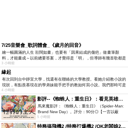
7/25音樂會_歌詞體會_《歲月的回音》
繪一幅圓滿的人生 壯闊如畫」也要有「因果結成的傷疤」做畫筆顏
料，才能畫成～以前總要答案，才覺得是「明」，但導師有幾首歌都是
3 小時前
在教
緣起
有次回到台中靜宜大學，找還有在聯絡的大學教授。看她介紹教小說的
現狀，有點羨慕現在的學弟妹能手把手的教如何寫小說。我們那時可是
4 小時前
影評--《蜘蛛人：重生日》：看見英雄的孤獨與重生
馬來魔影評：《蜘蛛人：重生日》（Spider-Man:
Brand New Day）。評分：90分◎【一言以蔽
5 小時前
之】：一個失去一切的英雄，學會放下孤獨、
特務搞飛機2 /特務打爆機2 /OK老闆娘2 OK! Madam: Bon Voyage