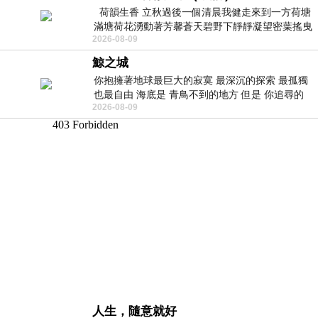
荷韻生香 立秋過後一個清晨我健走來到一方荷塘
滿塘荷花湧動著芳馨蒼天碧野下靜靜凝望密葉搖曳
2026-08-09
幽泉中復有蛙鳴嘓嘓水波裡搖曳
鯨之城
你抱擁著地球最巨大的寂寞 最深沉的探索 最孤獨
也最自由 海底是 青鳥不到的地方 但是 你追尋的
2026-08-09
幸福 可以比珍珠更
人生，隨意就好