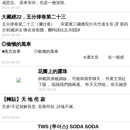
成思念。 原來等待，也是一種深情。
2026-08-09
大藏經22，五分律卷第二十三
五分律卷第二十三（彌沙塞） 宋罽賓三藏佛陀什共竺道生等 譯 第四
分初滅諍法 佛在舍衛國，爾時諸比丘共鬪諍
2026-08-09
◎偷懶的風車
■寓言故事 ◎偷懶的風車
⊕潘文良 在一個經
2026-08-09
常颳風的山丘上—&m
花瓣上的露珠
帥氣阿弟被調線， 可能和我常聊天， 作業主管紅
了眼， 阻隔我們隔兩邊。 昨天又問他， 前天她穿
2026-08-09
什麼顏色衣服， 不經
【轉貼】天 地 侘 寂
言多!不定就解吾意..吾輩尚知..詩魂不滅..
2026-08-09
TWS (투어스) SODA SODA