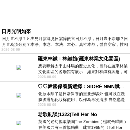
日月光明如來
日月豈不淨？凡夫見月雲遮見日雲障便言日月不淨，日月豈不淨耶？日
月豈為汝分別？本淨、本念、本法、本心。真性本然，體自空寂，性相
2026-08-09
羅東林鐵：林鐵館(羅東林業文化園區)
想要瞭解太平山林場的歷史文化，目前在羅東林業
文化園區的各場館有展示，如果對林鐵有興趣，可
2026-08-09
以到林鐵館。 這裡展示從山下
♡♡韓國保養新選擇：SIORÉ NMN賦活泡泡化妝水♡♡
化妝水除了是日常保養的重要步驟外 也可以在洗
臉後搭配化妝棉使用，以作為再次清潔 自然也是
2026-08-09
我的保養必備品項 不過，我對於化妝
老歌亂談(1322)Tell Her No
英國的迷幻搖滾樂團The Zombies ( 殭屍合唱團 )
在美國共有三首暢銷曲，此首1965的《Tell Her