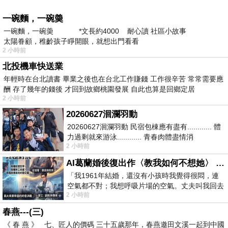
一碗麵，一碗羮
一碗麵，一碗羮 *文長約4000 耐心讀 社區小故事
太陽眷顧，稚齡孩子睜開眼，就想出門看看
2 小時前
北投機車快送業
年輕時在台北讀書 畢業之後也在台北工作賺錢 工作很辛苦 常常需要應
酬 存了幾年的錢後 才回到故鄉桃園發展 自此也算是回鄉定居
2 小時前
20260627洄瀾羽動
20260627洄瀾羽動 民宿包棟應有盡有............ 體
力過剩就來游泳............ 青春肉體盡情消
2 小時前
磨............ 晚餐不必
AI葛蘭婚後復出作〈教我如何不想她〉 #戀上老電影 #葛蘭 #粟子
「我1961年結婚，還沒有小孩時我覺得很悶，連
空氣都不對；我想呼吸片場的空氣。丈夫叫我回去
2 小時前
試試看……拍了〈教我如何不想她〉（1963
春燕---(三)
《 春 燕 》 七、匠人的價碼 三十五歲那年，春燕邀田文溪一起到中國