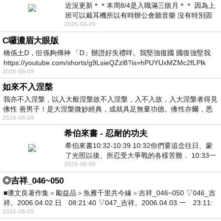
近況更新＊＊本周8/4是入職滿三個月＊＊ 因為上
班可以戴耳機所以有時辦公會聽音樂 沒有特別固
2026-08-09
定哪天但就是一周某一天會固定聽'90
C囉濃眉大眼版
橋係土D，但係夠傳神 「D」辦證好失禮咩。我堅強復國 國復強堅我
https://youtube.com/shorts/g9LsieQZzl8?is=hPUYUxMZMc2fLPlk
2026-08-09
如來不入涅槃
我亦不入涅槃，以入大般涅槃故不入涅槃，入不入故，入大涅槃者得見
佛性 善男子！是大涅槃微妙經典，成就具足無量功德。佛性亦爾，悉
2026-08-09
希伯來書 - 忍耐的功夫
希伯來書10:32-10:39 10:32你們要追念往日、蒙
了光照以後、所忍受大爭戰的各樣苦難． 10:33一
2026-08-09
面被毀謗、遭患難、成了戲景、叫眾人
◎吉祥_046~050
■潘文良著作集＞勵益品＞魚雁千里共今緣＞吉祥_046~050 ▽046_吉
祥。2006.04.02.日 08:21:40 ▽047_吉祥。2006.04.03.一 23:11:
2026-08-09