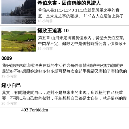
希伯來書 - 因信稱義的見證人
希伯來書11:1-11:40 11:1信就是所望之事的實
底、是未見之事的確據。 11:2古人在這信上得了
18 小時前
美好的證據。 11:3我們因着信、就知道
攝政王追妻 10
第五章 山河未定御書房偏殿內，熒瑩火光在空氣
中閃爍不定。偏殿之中是個暫時辦公處，供攝政王
19 小時前
於皇宮內廷裡處理公務已然很多年。房內
0809
我好想妳妳就這樣消失在我的生活裡😢每件事情都變得好無力想問妳
最近好不好想跟妳說好多好多話可是每次拿起手機卻又害怕了害怕我的
19 小時前
出現
縮小自己
其實，有問題先問自己，絕對不是無來由的出現，所以檢討自己很重
要，不要以為自己做的都對，仔細想想自己都是太自信，就是俗稱的假
20 小時前