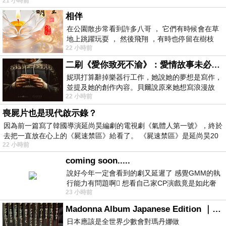
21 小時前
相伴
在公園散步常看到許多八哥 ， 它們有時候會在草
地上跳躍玩耍 ， 然後飛翔 ，有時也停留在樹枝
22 小時前
上，它們身軀是咖啡色的，鳥喙是黃色
二刷《愛你致死不渝》：愛情故事未必是浪漫故事
妮琪打算辭掉樂器行工作，她說她的夢想是寫作，
並提及她的創作內容。貝爾說原來她想寫浪漫故
22 小時前
事，妮琪回應：「不是浪漫故事，是愛情
喪屍片也是現代啟示錄？
因為前一篇寫了韓國導演延尚昊編劇的電視劇《氣體人第一號》，終於
去把一直放在心上的《屍速禁區》給看了。 《屍速禁區》是延尚昊20
22 小時前
coming soon.....
說好今年一定會看到的劇又延遲了 感覺GMM的執
行能力有問題啊🫩 想看自己家CP演戲竟是如此奢
23 小時前
侈的事 GMM你說看看啊😑 先把劇放
Madonna Album Japanese Edition ｜瑪丹娜專輯們2026年日本版重發系列
日本應該是全世界少數會對瑪丹娜做