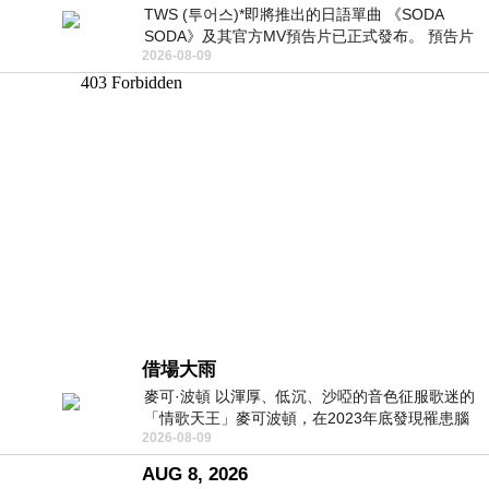
TWS (투어스)*即將推出的日語單曲 《SODA
SODA》及其官方MV預告片已正式發布。 預告片
2026-08-09
一經發布， 就引發了粉絲們對這次夏季回
借場大雨
麥可·波頓 以渾厚、低沉、沙啞的音色征服歌迷的
「情歌天王」麥可波頓，在2023年底發現罹患腦
2026-08-09
瘤「祈禱早日康復，一切都好」。
AUG 8, 2026