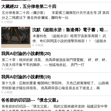
大藏經22，五分律卷第二十四
五分律卷第二十四（彌沙塞） 宋罽賓三藏佛陀什共竺道生等 譯 第四
分之二羯磨法下 佛在拘舍彌城，爾時有一比
8 小時前
沈默《超能水滸：魯達傳》電子書，暗黑宇宙新章，一一五年八月璀璨上架！
本書特色 《超能水滸》暗黑宇宙新章再開！ 武
俠、奇幻與間諜小說的撞擊與相容！！ 《超能水
8 小時前
滸》系列第四部變幻登場
我與AI討論的小說劇情(20)
第二十章：燒掉的家 清晨。 堯禹舜被急促敲門聲驚醒。 砰、砰、砰。
力道大得不像平常的陳靜。 — 他猛地坐起。 房門一打
9 小時前
我與AI討論的小說劇情(19)
第十九章：忍耐的重量 離開鳴仁學院時。 天色已經漸漸暗了。 山路兩
旁樹影被夕陽拉得很長。 堯禹舜與苗心喻並肩走在下坡道上，兩
9 小時前
爸爸節的叨叨語---『懷念父親』
爸爸節的叨叨語---『懷念父親』 我的父親林建祥老師: 福建詔安中學