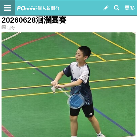
我的
最新文章
20260628洄瀾團賽
祖哥