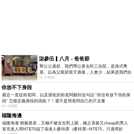
柒參伍▎八月 - 爸爸節
幫公公過節，我們帶公婆去吃三合院，是港式粵
菜。以為父親節當天過後，人會少，結果是我們自
20 小時前
己想多了。人陸續地進，滿滿都是人，個人
你放不下身段
最近一直從前老闆，以及朋友的前老闆聽到這句話:“你沒有放下你的身
段” 怎樣定義身段的高低？！還不是用老闆自己的尺去量
20 小時前
福隆海邊
福隆海邊 棋藝甚差，又極不被女生對上眼，極之吝嗇又cheap的男人
冒充老人用NT$75搞了張老人優待票（優待票─NT$75。只適用於