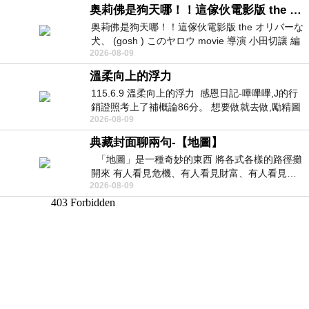
奥莉佛是狗天哪！！這傢伙電影版 the オリバーな犬、 (gosh ) このヤロウ movie
奥莉佛是狗天哪！！這傢伙電影版 the オリバーな
犬、 (gosh ) このヤロウ movie 導演 小田切讓 編
2026-08-09
劇: 小田切讓 主演: 小田切讓
溫柔向上的浮力
115.6.9 溫柔向上的浮力 感恩日記-嗶嗶嗶,J的行
銷證照考上了補概論86分。 想要做就去做,勵精圖
2026-08-09
治大成功,也是表法,堅持和努力
典藏封面聊兩句-【地圖】
「地圖」是一種奇妙的東西 將各式各樣的路徑攤
開來 有人看見危機、有人看見財富、有人看見…
2026-08-09
從中可以發掘出不同的