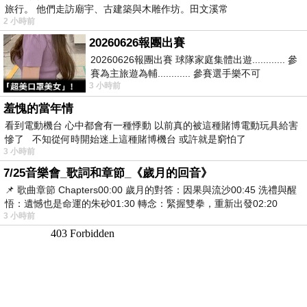
旅行。 他們走訪廟宇、古建築與木雕作坊。田文溪常
2 小時前
20260626報團出賽
20260626報團出賽 球隊家庭集體出遊............ 參
賽為主旅遊為輔............ 參賽選手樂不可
3 小時前
支............ 賽前旅遊
羞愧的當年情
看到電動機台 心中都會有一種悸動 以前真的被這種賭博電動玩具給害
慘了 不知從何時開始迷上這種賭博機台 或許就是窮怕了
3 小時前
7/25音樂會_歌詞和章節_《歲月的回音》
📌 歌曲章節 Chapters00:00​ 歲月的對答：因果與流沙00:45​ 洗禮與醒
悟：遺憾也是命運的朱砂01:30​ 轉念：緊握雙拳，重新出發02:20
3 小時前