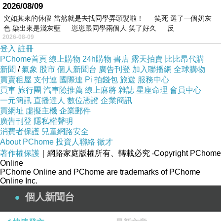
2026/08/09
突如其來的休假 當然就是去找同學弄頭髮啦！ 笑死 選了一個奶灰
色 染出來是淺灰藍 崽崽跟同學兩個人 笑了好久 反
2026-08-09
登入
註冊
PChome首頁
線上購物
24h購物
書店
露天拍賣
比比昂代購
新聞
/
氣象
股市
個人新聞台
廣告刊登
加入聯播網
全球購物
買賣租屋
支付連
國際連
Pi 拍錢包
旅遊
服務中心
買車
旅行團
汽車險推薦
線上麻將
雜誌
星座命理
會員中心
一元簡訊
直播達人
數位憑證
企業簡訊
買網址
虛擬主機
企業郵件
廣告刊登
隱私權聲明
消費者保護
兒童網路安全
About PChome
投資人聯絡
徵才
著作權保護
｜網路家庭版權所有、轉載必究
‧Copyright PChome
Online
PChome Online and PChome are trademarks of PChome
Online Inc.
個人新聞台