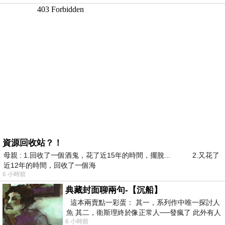
資源回收站？！
母親 : 1.回收了一個酒鬼，花了近15年的時間，擺脫... 2.又花了
近12年的時間，回收了一個海
6 小時前
典藏封面聊兩句-【沉船】
這本兩賣點一彩蛋： 其一，系列作中唯一探討人
魚 其二，衛斯理終於像正常人──發瘋了 此外有人
6 小時前
在南極打死北極熊（@《地心