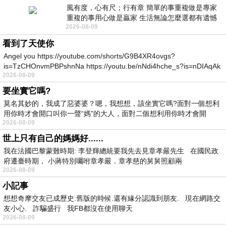
風有度，心有尺；行有章 簡單的事重複做是專家
重複的事用心做是贏家 生活無論怎麼選都有遺憾
2026-08-09
所以開心就好 生活不會辜負認真
看到了天使你
Angel you https://youtube.com/shorts/G9B4XR4ovgs?
is=TzCHOnvmPBPshnNa https://youtu.be/nNdi4hche_s?is=nDIAqAk
2026-08-09
要坐實它嗎?
莫名其妙的，我成了惡婆婆？嗯，我想想，該坐實它嗎?面對一個想利
用你時才會開口叫你一聲“媽"的大人，面對二個想利用你時才會開
2026-08-09
世上只有自己的媽媽好......
我在法國巴黎蒙難時期: 李登輝總統要我先去見章孝嚴先生 在國民政
府遷臺時期， 小蔣特別囑咐章孝嚴．章孝慈的舅舅照顧兩
2026-08-09
小記事
想想奇摩交友已成歷史.舊版的時候.還有緣分認識到朋友. 現在網路交
友小心. 詐騙盛行 我FB都沒在使用聊天
2026-08-09