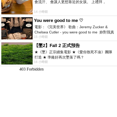
會流汗、 會讓人更想靠近的女孩。 上禮拜，
14 小時前
You were good to me ♡
電影：《完美世界》 歌曲：Jeremy Zucker &
Chelsea Cutler - you were good to me 妳對我真
15 小時前
好 因
【墜2】Fall 2 正式預告
★《墜》正宗續集電影 ★《愛你致死不渝》團隊
打造 ★ 準備好再次墜落了嗎？
16 小時前