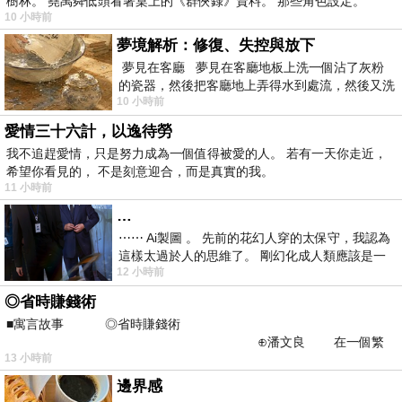
樹林。 堯禹舜低頭看著桌上的《群俠錄》資料。 那些角色設定。
10 小時前
夢境解析：修復、失控與放下
夢見在客廳 夢見在客廳地板上洗一個沾了灰粉
的瓷器，然後把客廳地上弄得水到處流，然後又洗
10 小時前
一頂棒球潮帽，後來發現帽
愛情三十六計，以逸待勞
我不追趕愛情，只是努力成為一個值得被愛的人。 若有一天你走近，
希望你看見的， 不是刻意迎合，而是真實的我。
11 小時前
…
⋯⋯ Ai製圖 。 先前的花幻人穿的太保守，我認為
這樣太過於人的思維了。 剛幻化成人類應該是一
12 小時前
絲不掛吧？ 當然這樣是創不出
◎省時賺錢術
■寓言故事 ◎省時賺錢術
⊕潘文良 在一個繁
13 小時前
華的商業街上，有兩家傳統
邊界感