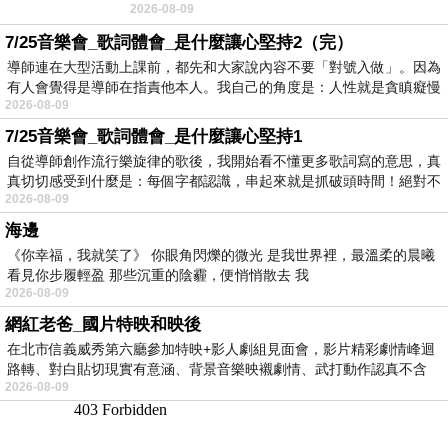
2026-08-09
No》即為其中之一，在告示牌百大單曲
7/25音樂會_歌詞體會_是什麼讓心堅持2（完）
導師連在大型活動上課前，都先和大家說內容不要「對號入做」。因為
有人會覺得是導師在指責他本人。我自己的角度是：人性就是貪瞋癡慢
2026-08-09
7/25音樂會_歌詞體會_是什麼讓心堅持1
自從導師創作流行樂旋律的歌後，我開始看不懂更多歌詞寫的意思，真
真切切感受到什麼是：每個字都認識，串起來就是抓破頭時間！絕對不
2026-08-09
海邊
《你幸福，我就笑了》 你眼角閃爍的微光 是我世界裡，最溫柔的晨曦
看見你步履輕盈 那些沉重的陰霾，便悄悄散去 我
2026-08-09
網紅老爸_國片特映和映後
在北市信義威秀第六廳參加特映+影人劇組見面會，影片精彩劇情峰迴
路轉、對白貼切現實有意涵、背景音樂映襯劇情、武打動作認真不含
2026-08-09
糊、