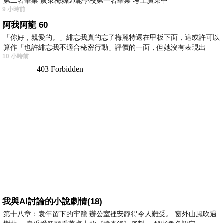
第二名畢業 廣東梅縣師範學校第一名畢業 考上廣東中
9 小時前
阿我阿龍 60
「你好，親愛的。」緋忘我真的忘了梅麗特還在甲板下面，這或許可以
算作「也許緋忘我不適合秘密行動」評價的一面，但她沒有表現出
10 小時前
我與AI討論的小說劇情(18)
第十八章：袁年留下的牢籠 辦公室裡安靜得令人難受。 窗外山風吹過