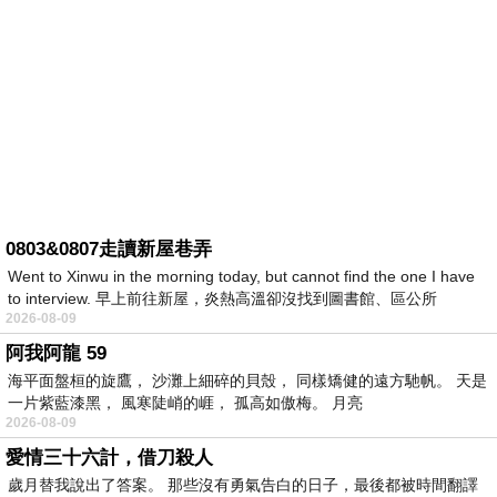
0803&0807走讀新屋巷弄
Went to Xinwu in the morning today, but cannot find the one I have
to interview. 早上前往新屋，炎熱高溫卻沒找到圖書館、區公所
2026-08-09
阿我阿龍 59
海平面盤桓的旋鷹， 沙灘上細碎的貝殼， 同樣矯健的遠方馳帆。 天是
一片紫藍漆黑， 風寒陡峭的崕， 孤高如傲梅。 月亮
2026-08-09
愛情三十六計，借刀殺人
歲月替我說出了答案。 那些沒有勇氣告白的日子，最後都被時間翻譯