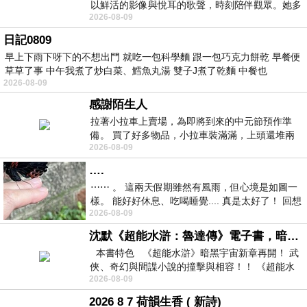
以鮮活的影像與悅耳的歌聲，時刻陪伴觀眾。她多
2026-08-09
才多藝、陽光開朗的形象，不僅保留在電影
日記0809
早上下雨下呀下的不想出門 就吃一包科學麵 跟一包巧克力餅乾 早餐便
草草了事 中午我煮了炒白菜、鱈魚丸湯 雙子J煮了乾麵 中餐也
2026-08-09
感謝陌生人
拉著小拉車上賣場，為即將到來的中元節預作準
備。 買了好多物品，小拉車裝滿滿，上頭還堆兩
2026-08-09
紙箱。 雖辛苦了點，這點程度我一個人搬
….
⋯⋯ 。 這兩天假期雖然有風雨，但心境是如圖一
樣。 能好好休息、吃喝睡覺.... 真是太好了！ 回想
2026-08-09
起來，以前根本就很難有這
沈默《超能水滸：魯達傳》電子書，暗黑宇宙新章，一一五年八月璀璨上架！
本書特色 《超能水滸》暗黑宇宙新章再開！ 武
俠、奇幻與間諜小說的撞擊與相容！！ 《超能水
2026-08-09
滸》系列第四部
2026 8 7 荷韻生香 ( 新詩)