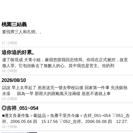
桃園三結義
要找齊三人和孔明。。
17 小時前
追你追的好累。
逮了個現成 犬青小姐，麻煩您跟我回忠情局。你現在正式被控，故意
傷人罪。它包括偷去了無數人的心。其中我也是苦主。你的刑
18 小時前
2026/08/10
話說 早上太早起了 崽崽送完一號去學校以後 回家第一件事 先洗個熱
水澡 因為一早 那雨大的跟颱風天沒兩樣 崽崽不過就上車
18 小時前
◎吉祥_051~054
■潘文良著作集＞勵益品＞魚雁千里共今緣＞吉祥_051~054 ▽051_吉
祥。2006.05.04.四 15:17:56 ▽052_吉祥。2006.06.08.四 12:27:
18 小時前