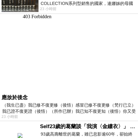
COLLECTION系列型銷售的國家，連娜姊的母國
23 小時前
美國都沒對她這樣過，這全拜在他們到現在唱片
應放於後念
（我生已盡）我已修不復更修（後悟）感冒已修不復更修（梵行已立）
我已證不復更證（後悟）（所作已辦）我已知不復更知（後悟）你又受
23 小時前
Self23歲的葛蘭談「我演〈金縷衣〉」 #戀上老電影 #粟子 #葛蘭
93歲高壽離世的葛蘭，雖已息影逾60年，卻始終