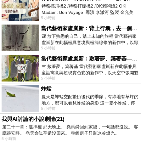
特務搞飛機2 /特務打爆機2 /OK老闆娘2 OK!
Madam: Bon Voyage 導演 李澈河 監製 金允美
5 小時前
劇本 申鉉成 主演 嚴正化 朴誠雄
當代藝術家盧嵐新：背上行囊，去一個沒有人認識你的地方——看風景，也遇見渴望出發的自己
🎒 放下熟悉的自己，踏上未知的旅程 當代藝術家
盧嵐新在此幅極具意境與極簡線條的新作中，以顆
5 小時前
粒感豐富的灰綠粗糙背景，搭配凝練且具
當代藝術家盧嵐新：敷著夢、築著基——讓筆觸成為存在過的證據，將相遇的溫度熔鑄成新的模樣
🪽 敷著夢，築著基 當代藝術家盧嵐新在此幅兼具
童話寓意與超現實色彩的新作中，以天空中張開雙
5 小時前
翼的神聖形象與地面上聚集的人群對話，
蚱蜢
夏天是蚱蜢交配繁衍後代的季節，有綠地有草坪的
地方，都可以看見蚱蜢的身影 這一隻小蚱蜢，停
5 小時前
在車頂上，怎麼樣小心驅趕，都無動
我與AI討論的小說劇情(21)
第二十一章：選擇權 那天晚上。 堯禹舜回到家後，一句話都沒說。 客
廳很安靜。 堯天命似乎還沒回來。 整個房子只剩冰冷燈光。
5 小時前