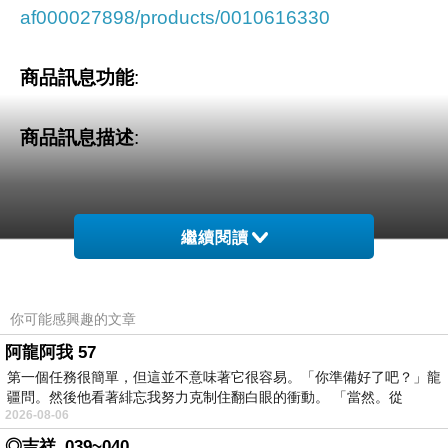
af000027898/products/0010616330
商品訊息功能
:
商品訊息描述
:
繼續閱讀
這不只是一本食譜書，
你可能感興趣的文章
阿龍阿我 57
更是一本滿足視覺與味蕾的食記。
第一個任務很簡單，但這並不意味著它很容易。「你準備好了吧？」龍
疆問。然後他看著緋忘我努力克制住翻白眼的衝動。 「當然。從
2026-08-06
你或許有類似經驗，網路上紅翻天、旅遊書必推
◎吉祥_039~040