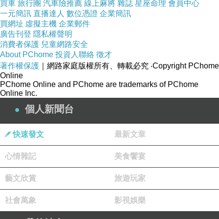
買車
旅行團
汽車險推薦
線上麻將
雜誌
星座命理
會員中心
但對於熟悉台灣小吃的人來說，
一元簡訊
直播達人
數位憑證
企業簡訊
買網址
虛擬主機
企業郵件
廣告刊登
隱私權聲明
只要掌握住重點，還是能重塑該小吃最深刻的部
消費者保護
兒童網路安全
分，
About PChome
投資人聯絡
徵才
著作權保護
｜網路家庭版權所有、轉載必究
‧Copyright PChome
Online
可能是清爽的羹湯滴上些許烏醋、豬油把紅蔥頭
PChome Online and PChome are trademarks of PChome
Online Inc.
煸至金黃香酥、
個人新聞台
九層塔穿插胡椒鹽散發出的鹹辣香氣，甚至只是
快速發文
最新文章
芹菜末的清香……
心情雜記
美食饗宴
為了找出小吃最耐人尋味的「氣味」，
藝文欣賞
旅遊玩家
社會萬象
郭主義、吳秉承兩位主廚特選30道台灣小吃，抓
影視娛樂
出其精髓，