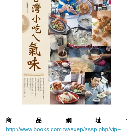
商品網址
:
http://www.books.com.tw/exep/assp.php/vip--