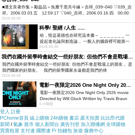
的人氣小吃，
■潘文良著作集＞勵益品＞魚雁千里共今緣＞吉祥_039~040 ▽039_吉
祥。2006.03.03.五 12:59:17 ▽040_吉祥。2006.03.16.四 00:00:
2026-08-06
進了嘴裡卻失望不已「這不是記憶中的味道
科學/ 聖經 /人生 .....
啊……」
哈，怪盜基德也在研究這本書～ _ _ _ _ _ _ _ 一
提起進化論與創造論， 一般人的腦袋裡可能第一
2026-08-06
時間就有「 進化論很科
因為小吃除了食材、料理手法，
我們在國外留學時會結交一些好朋友: 但他們不會是戰場上的朋友
我們在國外留學時會結交一些好朋友: 但他們不會是戰場上的朋友， 是
還加入了品嘗者的成長背景、習慣口味等情感調
我們國家的好朋友。 我們的留學國家永遠都是我們的倚
2026-08-06
味，
電影一夜限定2026 One Night Only 2026 movie
電影一夜限定2026 One Night Only 2026 movie
所以，每個人對於小吃的記憶是私密且截然不同
Directed by Will Gluck Written by Travis Braun
4 小時前
Starring Monica Barbaro
的。
登入
註冊
PChome首頁
線上購物
24h購物
書店
露天拍賣
比比昂代購
即便影響小吃觀感的因素那麼多，
新聞
/
氣象
股市
個人新聞台
廣告刊登
加入聯播網
全球購物
買賣租屋
支付連
國際連
Pi 拍錢包
旅遊
服務中心