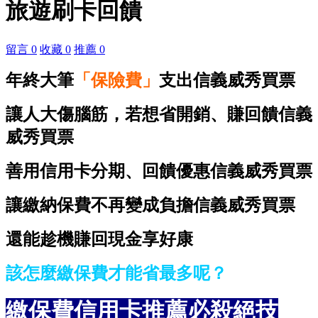
旅遊刷卡回饋
留言 0
收藏 0
推薦 0
年終大筆
「保險費」
支出信義威秀買票
讓人大傷腦筋，若想省開銷、賺回饋信義
威秀買票
善用信用卡分期、回饋優惠信義威秀買票
讓繳納保費不再變成負擔
信義威秀買票
還能趁機賺回現金享好康
該怎麼繳保費才能省最多呢？
繳保費信用卡推薦必殺絕技