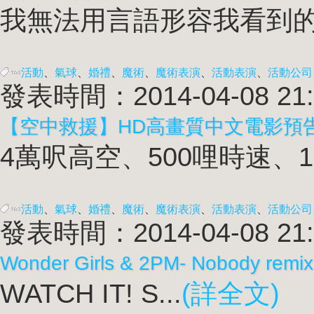
我無法用言語形容我看到的每
活動
、
氣球
、
婚禮
、
魔術
、
魔術表演
、
活動表演
、
活動公司
發表時間：2014-04-08 21:
【空中救援】HD高畫質中文電影預
4萬呎高空、500哩時速、1.
活動
、
氣球
、
婚禮
、
魔術
、
魔術表演
、
活動表演
、
活動公司
發表時間：2014-04-08 21:
Wonder Girls & 2PM- Nobody remix
WATCH IT! S...
(詳全文)