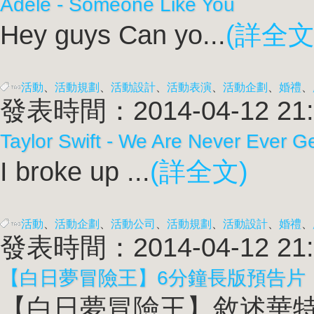
Adele - Someone Like You
Hey guys Can yo...
(詳全文
活動
、
活動規劃
、
活動設計
、
活動表演
、
活動企劃
、
婚禮
、
發表時間：2014-04-12 21:
Taylor Swift - We Are Never Ever G
I broke up ...
(詳全文)
活動
、
活動企劃
、
活動公司
、
活動規劃
、
活動設計
、
婚禮
、
發表時間：2014-04-12 21:
【白日夢冒險王】6分鐘長版預告片
【白日夢冒險王】敘述華特米