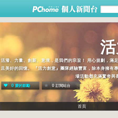
活
活潑、力量、創新、意境，是我們的宗旨！ 用心規劃，滿
且美好的回憶。 『活力創意』團隊經驗豐富，除本身擁有專
場活動都充滿驚奇與
0
0
愛的鼓勵
訂閱站台
首頁