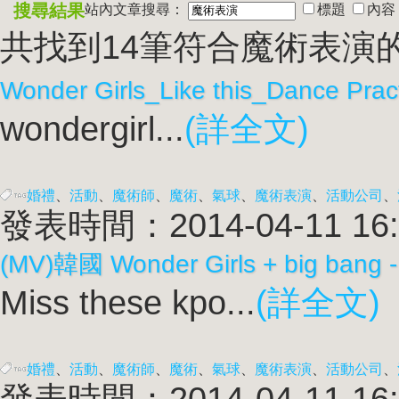
搜尋結果
站內文章搜尋：
標題
內容
共找到14筆符合
魔術表演
Wonder Girls_Like this_Dance Prac
wondergirl...
(詳全文)
婚禮
、
活動
、
魔術師
、
魔術
、
氣球
、
魔術表演
、
活動公司
、
發表時間：2014-04-11 16:
(MV)韓國 Wonder Girls + big bang 
Miss these kpo...
(詳全文)
婚禮
、
活動
、
魔術師
、
魔術
、
氣球
、
魔術表演
、
活動公司
、
發表時間：2014-04-11 16: