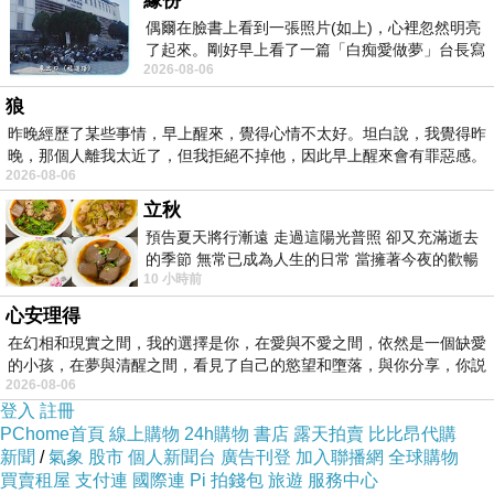
緣份
偶爾在臉書上看到一張照片(如上)，心裡忽然明亮
了起來。剛好早上看了一篇「白痴愛做夢」台長寫
2026-08-06
的貼文，在回顧年輕時瘋狂愛上
狼
昨晚經歷了某些事情，早上醒來，覺得心情不太好。坦白說，我覺得昨
晚，那個人離我太近了，但我拒絕不掉他，因此早上醒來會有罪惡感。
2026-08-06
立秋
預告夏天將行漸遠 走過這陽光普照 卻又充滿逝去
的季節 無常已成為人生的日常 當擁著今夜的歡暢
商品訊息簡述
:
10 小時前
舒心 轉眼驟成昨日 而明晨 太陽
心安理得
在幻相和現實之間，我的選擇是你，在愛與不愛之間，依然是一個缺愛
的小孩，在夢與清醒之間，看見了自己的慾望和墮落，與你分享，你説
2026-08-06
登入
註冊
PChome首頁
線上購物
24h購物
書店
露天拍賣
比比昂代購
特價品蕾絲肩飾假兩件雪紡上衣 1102017401
新聞
/
氣象
股市
個人新聞台
廣告刊登
加入聯播網
全球購物
率性自由。豹紋拼接前短後長襯衫-女
買賣租屋
支付連
國際連
Pi 拍錢包
旅遊
服務中心