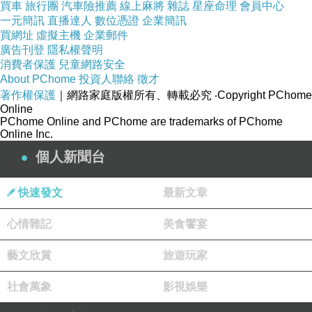
買車
旅行團
汽車險推薦
線上麻將
雜誌
星座命理
會員中心
51411_7861
一元簡訊
直播達人
數位憑證
企業簡訊
MIT 愛情浪漫名言設計T-女 51135_8177
買網址
虛擬主機
企業郵件
廣告刊登
隱私權聲明
Arenes 榆綠木肌密瞬間緊緻眼霜
消費者保護
兒童網路安全
義式。拓荒。磨砂質感短靴 04569_9715
About PChome
投資人聯絡
徵才
著作權保護
｜網路家庭版權所有、轉載必究
‧Copyright PChome
Online
PChome Online and PChome are trademarks of PChome
Online Inc.
個人新聞台
快速發文
最新文章
心情雜記
美食饗宴
藝文欣賞
旅遊玩家
社會萬象
影視娛樂