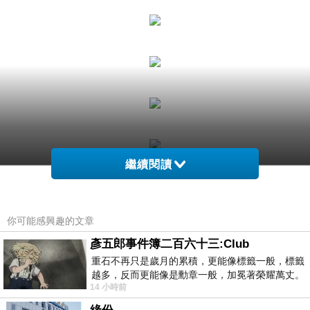
繼續閱讀
你可能感興趣的文章
彥五郎事件簿二百六十三:Club
重石不再只是歲月的累積，更能像標籤一般，標籤
越多，反而更能像是勳章一般，加冕著榮耀萬丈。
14 小時前
習慣一如縱容，成了再難輕輕放下的罪證