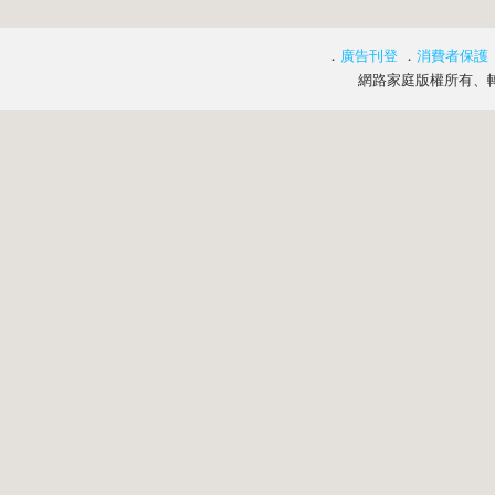
．
廣告刊登
．
消費者保護
網路家庭版權所有、轉載必究 