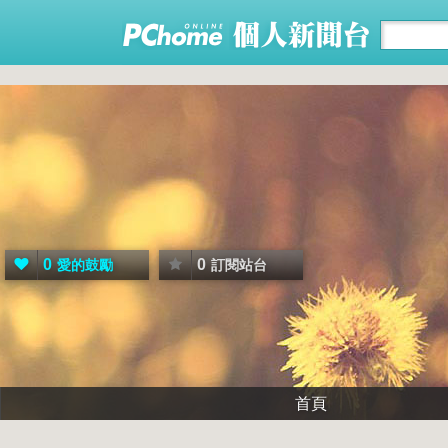
0
0
愛的鼓勵
訂閱站台
首頁