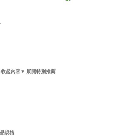
>
 收起內容
▼ 展開特別推薦
品規格