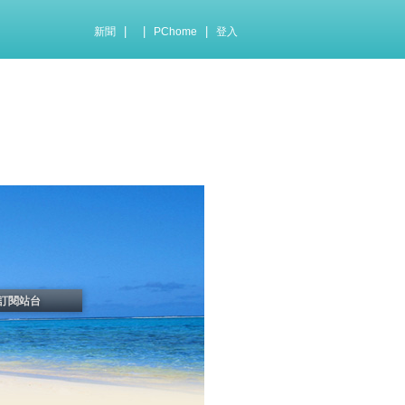
|
|
|
新聞
PChome
登入
訂閱站台