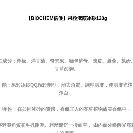
【BIOCHEM倍優】果粒潔顏冰砂120g
主成分：檸檬、洋甘菊、奇異果、麵包酵母、陳皮、蘆薈、萊姆
甘草酸鉀。
功 能：果粒冰砂QQ顆粒劑型，能去角質、調理肌膚，使肌膚光澤
淨白 。
特 性：在如同冰砂的質感，香氣宜人的花草植物甜美香氣中，
將老廢角質和毛孔阻塞、粗糙黯沉一掃而空， 由內而外喚醒光澤