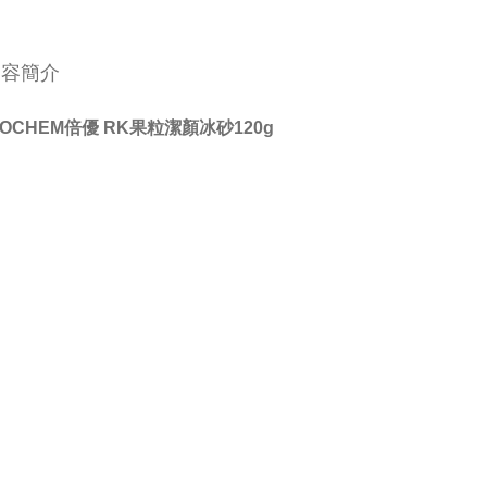
內容簡介
IOCHEM倍優 RK果粒潔顏冰砂120g