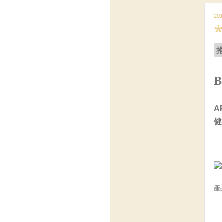
20
A
健
產