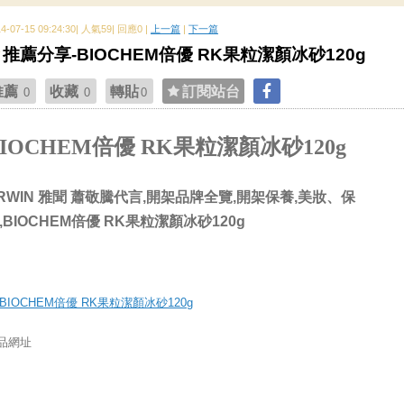
14-07-15 09:24:30| 人氣59| 回應0 |
上一篇
|
下一篇
推薦分享-BIOCHEM倍優 RK果粒潔顏冰砂120g
推薦
收藏
轉貼
訂閱站台
0
0
0
BIOCHEM倍優 RK果粒潔顏冰砂120g
RWIN 雅聞 蕭敬騰代言,開架品牌全覽,開架保養,美妝、保
,BIOCHEM倍優 RK果粒潔顏冰砂120g
品網址