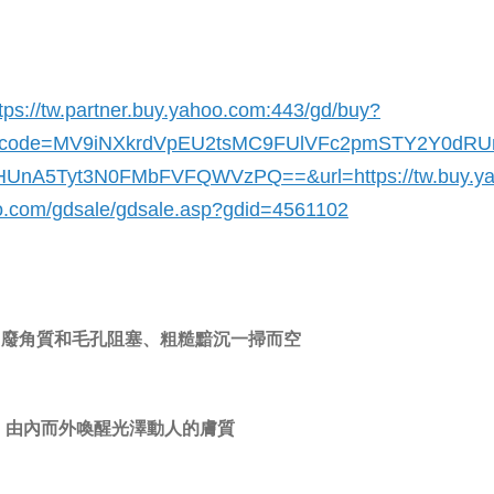
tps://tw.partner.buy.yahoo.com:443/gd/buy?
code=MV9iNXkrdVpEU2tsMC9FUlVFc2pmSTY2Y0dR
HUnA5Tyt3N0FMbFVFQWVzPQ==&url=
https://tw.buy.y
o.com/gdsale/gdsale.asp?gdid=4561102
廢角質和毛孔阻塞、粗糙黯沉一掃而空
由內而外喚醒光澤動人的膚質