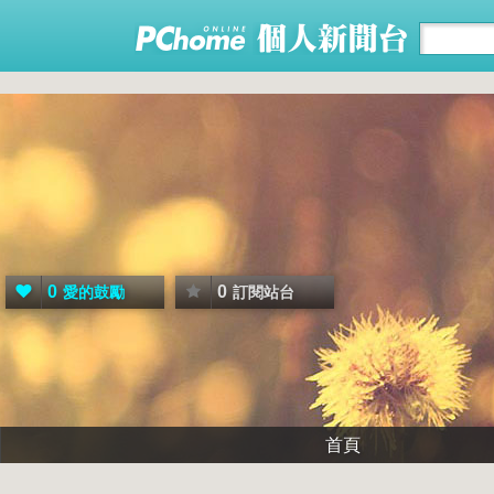
0
0
愛的鼓勵
訂閱站台
首頁