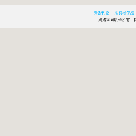
．
廣告刊登
．
消費者保護
網路家庭版權所有、轉載必究 