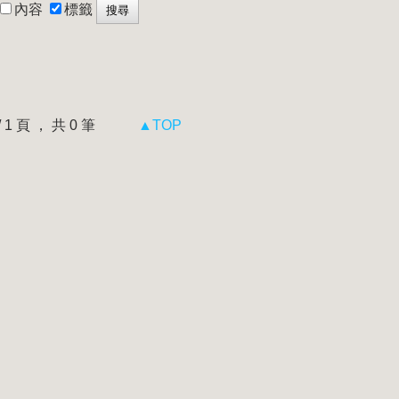
內容
標籤
 / 1 頁 ， 共 0 筆
▲TOP