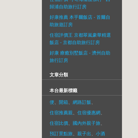
歸浦自助旅行訂房
好康推薦 本乎爾飯店 - 首爾自
助旅遊訂房
住宿評價王 京都翠嵐豪華精選
飯店 - 京都自助旅行訂房
好康 療癒別墅飯店 - 濟州自助
旅行訂房
文章分類
本台最新標籤
便
、
開箱
、
網路訂飯
、
住宿推薦親
、
住宿優惠網
、
住宿比價
、
國內外親子旅
、
預訂景點旅
、
親子出
、
小酒