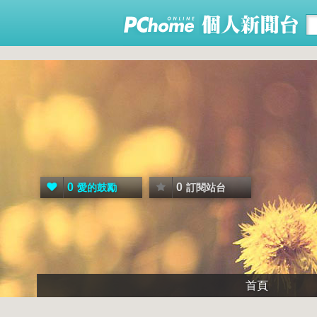
0
0
愛的鼓勵
訂閱站台
首頁