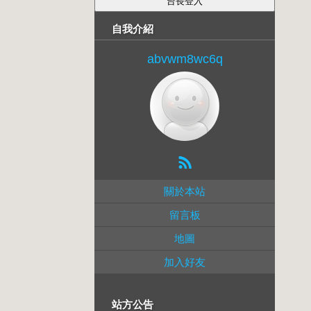
自我介紹
abvwm8wc6q
關於本站
留言板
地圖
加入好友
站方公告