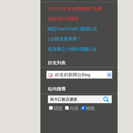
加入PS女孩 組隊瘋搶2百萬
超取登記送咖啡
綁定Hami Point 1點抵1元
1分鐘快速揪痛！
成為獨立小姐的滾錢心法
好友列表
好友的新聞台Blog
站內搜尋
標題
內容
標籤