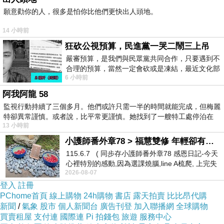
願意勸你的人，很多是怕你比他們更快出人頭地。
14 小時前
狂砍公視預算，民進黨一哭二鬧三上吊
嚴審預算，是我們與民眾黨共同合作，只要遇到不
合理的預算，當然一定會砍或是凍結，最近文化部
6 小時前
要編列公視和Taiwan plus預算，在110年
阿我阿龍 58
監視行動持續了三個多月。他們或許只需一半的時間就能完成，但梅麗
特卻異常謹慎。或者說，比平常更謹慎。她找到了一艘特工處停泊在
13 小時前
住宿推薦親子
小護師番外章78 > 福慧雙修 年輕卻有個老靈魂 ㄑ金剛經〉podcast
115.6.7 ( 同步存小護師番外章78 感恩日記-今天
心裡特別的感動,因為選課燒腦,line A梳爬, 上完失
2026-08-07
智課的她,特來傾
登入
註冊
PChome首頁
線上購物
24h購物
書店
露天拍賣
比比昂代購
新聞
/
氣象
股市
個人新聞台
廣告刊登
加入聯播網
全球購物
買賣租屋
支付連
國際連
Pi 拍錢包
旅遊
服務中心