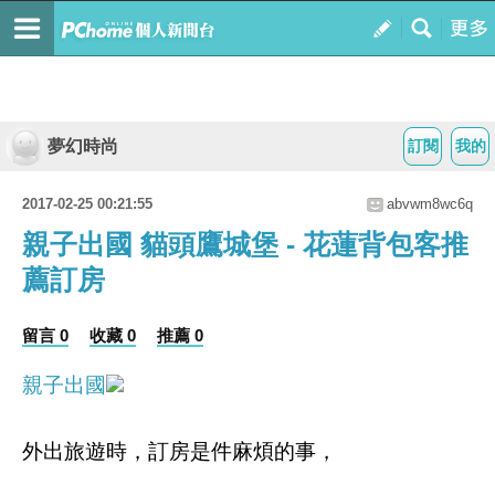
夢幻時尚
訂閱
我的
2017-02-25 00:21:55
abvwm8wc6q
親子出國 貓頭鷹城堡 - 花蓮背包客推
薦訂房
留言 0
收藏 0
推薦 0
親子出國
外出旅遊時，訂房是件麻煩的事，