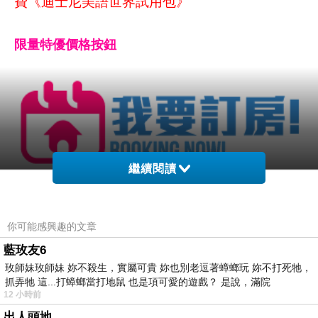
費《迪士尼美語世界試用包》
限量特優價格按鈕
繼續閱讀
你可能感興趣的文章
藍玫友6
玫師妹玫師妹 妳不殺生，實屬可貴 妳也別老逗著蟑螂玩 妳不打死牠，
抓弄牠 這...打蟑螂當打地鼠 也是項可愛的遊戲？ 是說，滿院
12 小時前
出人頭地