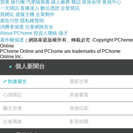
買車
旅行團
汽車險推薦
線上麻將
雜誌
星座命理
會員中心
一元簡訊
直播達人
數位憑證
企業簡訊
買網址
虛擬主機
企業郵件
廣告刊登
隱私權聲明
消費者保護
兒童網路安全
About PChome
投資人聯絡
徵才
著作權保護
｜網路家庭版權所有、轉載必究
‧Copyright PChome
Online
PChome Online and PChome are trademarks of PChome
Online Inc.
個人新聞台
快速發文
最新文章
心情雜記
美食饗宴
藝文欣賞
旅遊玩家
社會萬象
影視娛樂