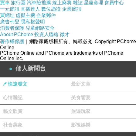
買車
旅行團
汽車險推薦
線上麻將
雜誌
星座命理
會員中心
一元簡訊
直播達人
數位憑證
企業簡訊
買網址
虛擬主機
企業郵件
廣告刊登
隱私權聲明
消費者保護
兒童網路安全
About PChome
投資人聯絡
徵才
著作權保護
｜網路家庭版權所有、轉載必究
‧Copyright PChome
Online
PChome Online and PChome are trademarks of PChome
Online Inc.
個人新聞台
快速發文
最新文章
心情雜記
美食饗宴
藝文欣賞
旅遊玩家
社會萬象
影視娛樂