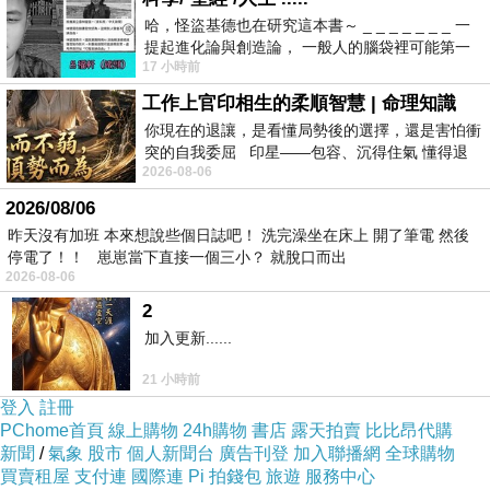
哈，怪盜基德也在研究這本書～ _ _ _ _ _ _ _ 一
提起進化論與創造論， 一般人的腦袋裡可能第一
17 小時前
時間就有「 進化論很科
工作上官印相生的柔順智慧 | 命理知識
你現在的退讓，是看懂局勢後的選擇，還是害怕衝
突的自我委屈 印星——包容、沉得住氣 懂得退
2026-08-06
一步觀察，不會
2026/08/06
昨天沒有加班 本來想說些個日誌吧！ 洗完澡坐在床上 開了筆電 然後
停電了！！ 崽崽當下直接一個三小？ 就脫口而出
2026-08-06
2
加入更新......
21 小時前
登入
註冊
PChome首頁
線上購物
24h購物
書店
露天拍賣
比比昂代購
新聞
/
氣象
股市
個人新聞台
廣告刊登
加入聯播網
全球購物
買賣租屋
支付連
國際連
Pi 拍錢包
旅遊
服務中心