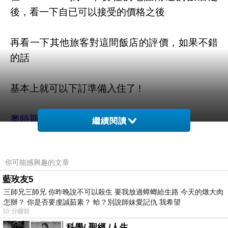
後，看一下自已可以接受的價格之後
再看一下其他旅客對這間飯店的評價，如果不錯
的話
基本上就可以下訂準備入住了 !
奧特斯居住飯店 - 大阪
的介紹在下面
繼續閱讀
PS.若您家裡有0~4歲的小朋友，
點我進入索取免
你可能感興趣的文章
費《迪士尼美語世界試用包》
藍玫友5
三師兄三師兄 你昨晚說不可以殺生 要我放過蟑螂給生路 今天的燉大肉
怎辦？ 你是否要虔誠茹素？ 蛤？別說師妹愛記仇 我希望
10 分鐘前
限量特優價格按鈕
科學/ 聖經 /人生 .....