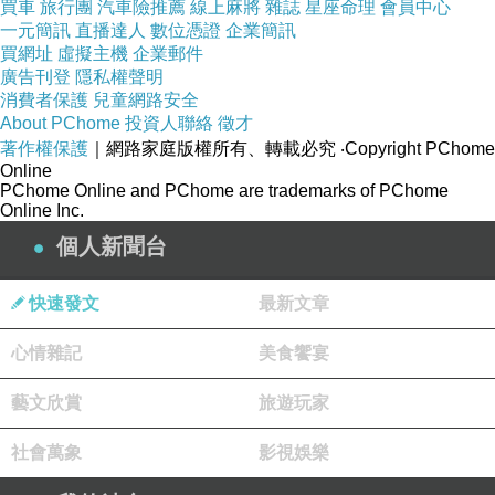
買車
旅行團
汽車險推薦
線上麻將
雜誌
星座命理
會員中心
一元簡訊
直播達人
數位憑證
企業簡訊
買網址
虛擬主機
企業郵件
廣告刊登
隱私權聲明
消費者保護
兒童網路安全
About PChome
投資人聯絡
徵才
著作權保護
｜網路家庭版權所有、轉載必究
‧Copyright PChome
Online
PChome Online and PChome are trademarks of PChome
Online Inc.
個人新聞台
快速發文
最新文章
心情雜記
美食饗宴
藝文欣賞
旅遊玩家
社會萬象
影視娛樂