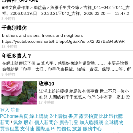
◎吉祥_041~042
■潘文良著作集＞勵益品＞魚雁千里共今緣＞吉祥_041~042 ▽041_吉
祥。2006.03.19.日 20:33:21▽042_吉祥。2006.03.20.一 13:47:2
3 小時前
千萬別模仿
brothers and sisters, friends and neighbors
https://youtube.com/shorts/hUfepoOgSak?is=xX2f827BaG4S69iR
18 小時前
https
印旺多貴人？
在網上隨便玩了個 ai 算八字，感覺好像說的還蠻準……。主要是說我
命盤結構「印星」太旺，印星代表長輩、知識、資源、保護……等，所
9 小時前
玫事10
江湖上紛紛擾擾 總是沒有個事實 世上不只一位小
娃兒 人間總有千千萬萬人 他們心中有著一座山 梁
17 小時前
山佛山泰華衡恆嵩 一山之高
登入
註冊
PChome首頁
線上購物
24h購物
書店
露天拍賣
比比昂代購
新聞
/
氣象
股市
個人新聞台
廣告刊登
加入聯播網
全球購物
買賣租屋
支付連
國際連
Pi 拍錢包
旅遊
服務中心