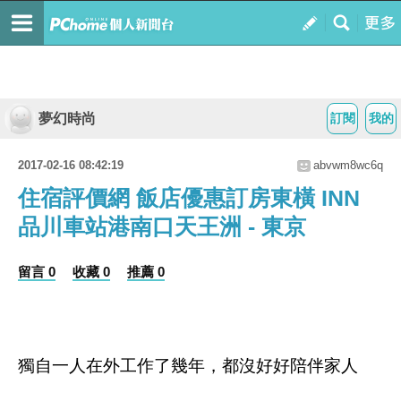
夢幻時尚
訂閱
我的
2017-02-16 08:42:19
abvwm8wc6q
住宿評價網 飯店優惠訂房東橫 INN
品川車站港南口天王洲 - 東京
留言 0
收藏 0
推薦 0
獨自一人在外工作了幾年，都沒好好陪伴家人