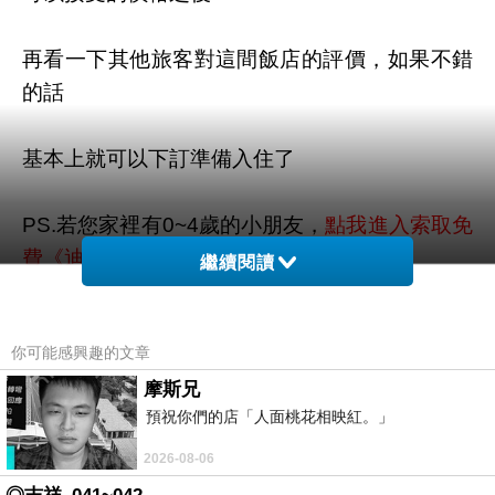
再看一下其他旅客對這間飯店的評價，如果不錯
的話
基本上就可以下訂準備入住了
PS.若您家裡有0~4歲的小朋友，
點我進入索取免
費《迪士尼美語世界試用包》
繼續閱讀
你可能感興趣的文章
摩斯兄
限量特優價格按鈕
預祝你們的店「人面桃花相映紅。」
2026-08-06