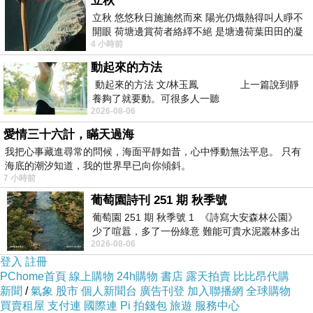
立秋
立秋 悠悠秋日施施然而來 陽光仍熾熱得叫人睜不
開眼 荷塘邊賞荷者絡繹不絕 是塘邊荷葉田田的凝
4 小時前
望 風中飄逸的是映日荷花別樣紅
動起來的方法
動起來的方法 文/林玉鳳 上一篇說到靜
養夠了就要動。可很多人一聽
2026-08-06
愛情三十六計，瞞天過海
我把心事藏進尋常的問候，海面平靜如昔，心中悸動無法平息。 只有
海底的潮汐知道，我的世界早已向你傾斜。
7 小時前
葡萄園詩刊 251 期 秋季號
葡萄園 251 期 秋季號 1 《詩寫大安森林公園》
少了喧囂，多了一份綠意 難能可貴水泥叢林多出
2026-08-06
一
登入
註冊
PChome首頁
線上購物
24h購物
書店
露天拍賣
比比昂代購
新聞
/
氣象
股市
個人新聞台
廣告刊登
加入聯播網
全球購物
買賣租屋
支付連
國際連
Pi 拍錢包
旅遊
服務中心