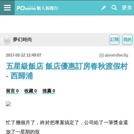
夢幻時尚
訂閱
我的
2017-02-12 12:49:07
abvwm8wc6q
五星級飯店 飯店優惠訂房春秋渡假村
- 西歸浦
留言 0
收藏 0
推薦 0
忙了幾個月了，終於把專案搞定了，公司給了一筆獎金還
放了一星期的假