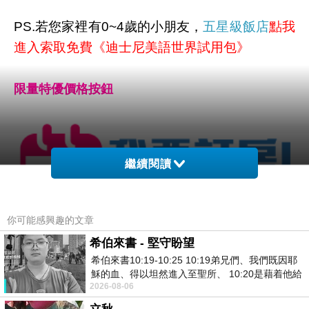
PS.若您家裡有0~4歲的小朋友，
五星級飯店
點我
進入索取免費《迪士尼美語世界試用包》
限量特優價格按鈕
繼續閱讀
你可能感興趣的文章
希伯來書 - 堅守盼望
希伯來書10:19-10:25 10:19弟兄們、我們既因耶
穌的血、得以坦然進入至聖所、 10:20是藉着他給
2026-08-06
我們開了一條又新又活的路從幔子經過