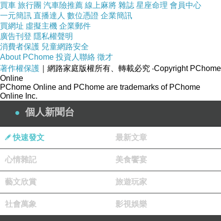
買車
旅行團
汽車險推薦
線上麻將
雜誌
星座命理
會員中心
一元簡訊
直播達人
數位憑證
企業簡訊
買網址
虛擬主機
企業郵件
廣告刊登
隱私權聲明
消費者保護
兒童網路安全
About PChome
投資人聯絡
徵才
著作權保護
｜網路家庭版權所有、轉載必究
‧Copyright PChome
Online
PChome Online and PChome are trademarks of PChome
Online Inc.
個人新聞台
快速發文
最新文章
心情雜記
美食饗宴
藝文欣賞
旅遊玩家
社會萬象
影視娛樂