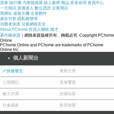
買車
旅行團
汽車險推薦
線上麻將
雜誌
星座命理
會員中心
一元簡訊
直播達人
數位憑證
企業簡訊
買網址
虛擬主機
企業郵件
廣告刊登
隱私權聲明
消費者保護
兒童網路安全
About PChome
投資人聯絡
徵才
著作權保護
｜網路家庭版權所有、轉載必究
‧Copyright PChome
Online
PChome Online and PChome are trademarks of PChome
Online Inc.
個人新聞台
快速發文
最新文章
心情雜記
美食饗宴
藝文欣賞
旅遊玩家
社會萬象
影視娛樂