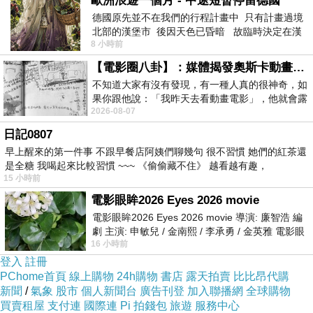
歐洲浪遊一個月 - 中途短暫停留德國
德國原先並不在我們的行程計畫中 只有計畫過境
北部的漢堡市 後因天色已昏暗 故臨時決定在漢
8 小時前
堡市吃晚餐和過夜
【電影圈八卦】：媒體揭發奧斯卡動畫項目投票醜聞！好萊塢為什麼看不起動畫電影？
不知道大家有沒有發現，有一種人真的很神奇，如
果你跟他說：「我昨天去看動畫電影」，他就會露
2026-08-07
出一種慈祥的微笑，然後問你是不是陪小
日記0807
早上醒來的第一件事 不跟早餐店阿姨們聊幾句 很不習慣 她們的紅茶還
是全糖 我喝起來比較習慣 ~~~ 《偷偷藏不住》 越看越有趣，
15 小時前
電影眼眸2026 Eyes 2026 movie
電影眼眸2026 Eyes 2026 movie 導演: 廉智浩 編
劇 主演: 申敏兒 / 金南熙 / 李承勇 / 金英雅 電影眼
16 小時前
眸2026描述攝影師徐珍因遺
登入
註冊
PChome首頁
線上購物
24h購物
書店
露天拍賣
比比昂代購
新聞
/
氣象
股市
個人新聞台
廣告刊登
加入聯播網
全球購物
買賣租屋
支付連
國際連
Pi 拍錢包
旅遊
服務中心