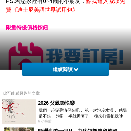
PS.若您家裡有0~4歲的小朋友，
點我進入索取免
費《迪士尼美語世界試用包》
限量特優價格按鈕
繼續閱讀
你可能感興趣的文章
2026 父親節快樂
我們一起穿著情侶裝吧， 第一次泡冷水澡， 感覺
還不錯， 泡到一半就睡著了， 後來打雷把我吵
6 小時前
醒， 手