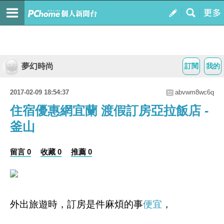
夢幻時尚
訂閱
我的
2017-02-09 18:54:37
abvwm8wc6q
住宿優惠網宜蘭 渡假訂房亞拉飯店 -
釜山
留言 0
收藏 0
推薦 0
外出旅遊時，訂房是件麻煩的事
便宜
，