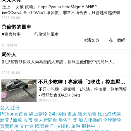
送上 「女孩 依賴」 https://youtu.be/o3NgmHjAHiE?
is=CCvsvJhSur12W4s1 壞習慣，非常不適合改，只會越來越依賴。
2026-08-08
我害怕的
◎偷懶的風車
■寓言故事 ◎偷懶的風車
⊕潘文良 在一個經
18 小時前
常颳風的山丘上—&m
局外人
對那些苦勸你以大局為重的人來說，你只是他們眼中的局外人。
2026-08-08
不只少吃鹽！專家曝「1吃法」控血壓、降膽固醇 - 得舒飲食(DASH Diet)
不只少吃鹽！專家曝「1吃法」控血壓、降膽固醇
- 得舒飲食(DASH Diet)
2026-08-08
https://www.facebook.com/dietitiansophia/
posts/157966
登入
註冊
PChome首頁
線上購物
24h購物
書店
露天拍賣
比比昂代購
新聞
/
氣象
股市
個人新聞台
廣告刊登
加入聯播網
全球購物
買賣租屋
支付連
國際連
Pi 拍錢包
旅遊
服務中心