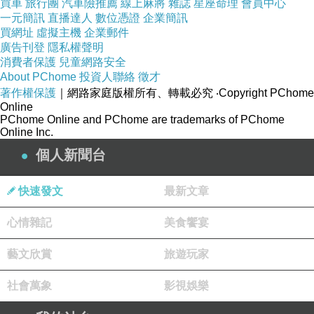
買車
旅行團
汽車險推薦
線上麻將
雜誌
星座命理
會員中心
一元簡訊
直播達人
數位憑證
企業簡訊
買網址
虛擬主機
企業郵件
廣告刊登
隱私權聲明
消費者保護
兒童網路安全
About PChome
投資人聯絡
徵才
著作權保護
｜網路家庭版權所有、轉載必究
‧Copyright PChome
Online
PChome Online and PChome are trademarks of PChome
Online Inc.
個人新聞台
快速發文
最新文章
心情雜記
美食饗宴
藝文欣賞
旅遊玩家
社會萬象
影視娛樂