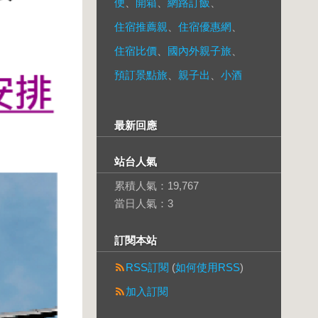
便
、
開箱
、
網路訂飯
、
住宿推薦親
、
住宿優惠網
、
住宿比價
、
國內外親子旅
、
預訂景點旅
、
親子出
、
小酒
最新回應
站台人氣
累積人氣：
19,767
當日人氣：
3
訂閱本站
RSS訂閱
(
如何使用RSS
)
加入訂閱