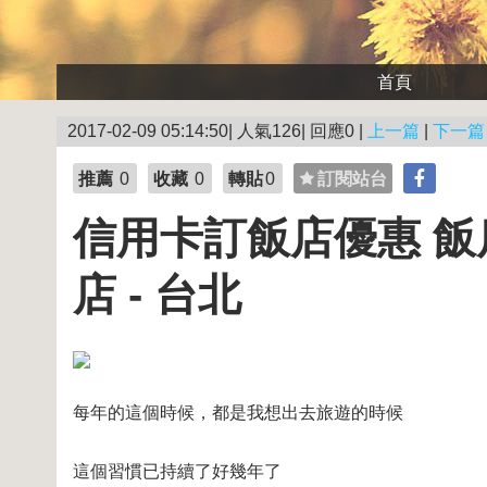
首頁
2017-02-09 05:14:50| 人氣126| 回應0 |
上一篇
|
下一篇
推薦
0
收藏
0
轉貼
0
訂閱站台
信用卡訂飯店優惠 
店 - 台北
每年的這個時候，都是我想出去旅遊的時候
這個習慣已持續了好幾年了