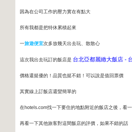
因為在公司工作的壓力實在有點大
所有我都是把特休累積起來
一
旅遊便宜
次多放幾天出去玩、散散心
台北亞都麗緻大飯店 - 
這次我出去玩訂的飯店是
價格還挺優的！品質也挺不錯！可以說是值回票價
其實線上訂飯店還蠻簡單的
在hotels.com找一下要住的地點附近的飯店之後，
再看一下其他旅客對這間飯店的評價，如果不錯的話