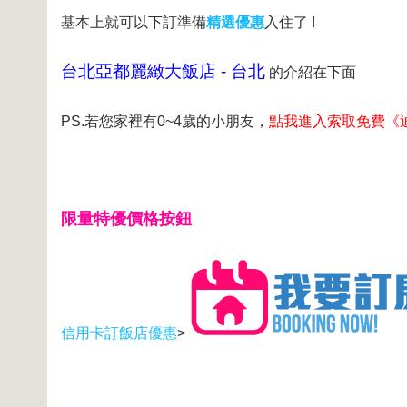
基本上就可以下訂準備
精選優惠
入住了 !
台北亞都麗緻大飯店 - 台北
的介紹在下面
PS.若您家裡有0~4歲的小朋友，
點我進入索取免費《
限量特優價格按鈕
信用卡訂飯店優惠
>