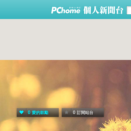
0
0
愛的鼓勵
訂閱站台