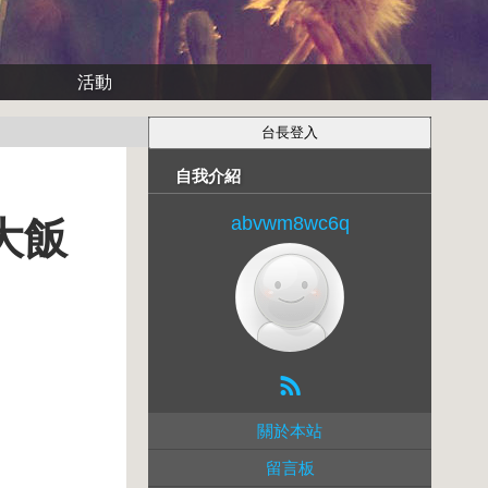
活動
自我介紹
abvwm8wc6q
大飯
關於本站
留言板