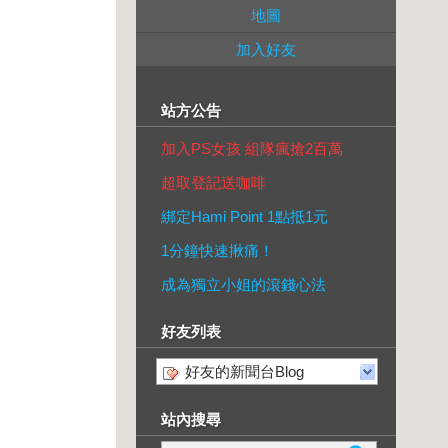
地圖
加入好友
站方公告
加入PS女孩 組隊瘋搶2百萬
超取登記送咖啡
綁定Hami Point 1點抵1元
1分鐘快速揪痛！
成為獨立小姐的滾錢心法
好友列表
好友的新聞台Blog
站內搜尋