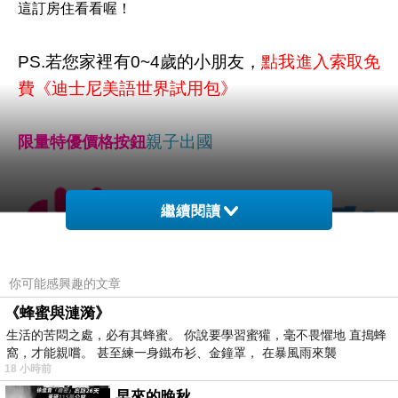
這訂房住看看喔！
PS.若您家裡有0~4歲的小朋友，
點我進入索取免
費《迪士尼美語世界試用包》
親子出國
限量特優價格按鈕
繼續閱讀
你可能感興趣的文章
《蜂蜜與漣漪》
生活的苦悶之處，必有其蜂蜜。 你說要學習蜜獾，毫不畏懼地 直搗蜂
窩，才能親嚐。 甚至練一身鐵布衫、金鐘罩， 在暴風雨來襲
18 小時前
早來的晚秋