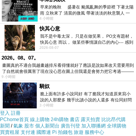
早來的晚秋 盛暑在 颱風亂舞的季節裡 下著太陽
雨 立秋來了 清晨的微風 帶著淡淡的秋意襲人 一
4 小時前
下子 又被赤
快其心意
我不是中毒太深， 只是在做笑果， PO文有題材，
快其心意 而以， 做某些事情讓自己的內心--- 感到
2026-08-07
愉快。
2026。08。07。
畫圖真的不適合我越畫越排斥看得懂就好了應該是說如果改天需要用到
了自然就會很厲害了現在沒心思在圖上但我還是會努力把它考過———
9 小時前
騎奴
脆上面有許多小說同好 有了脆我才知道原來寫小
說的人那麼多 幾乎比讀小說的人還多 有位同好問
第一次出國
3 小時前
了一個問題 她說為什麼高中文學獎的
登入
註冊
PChome首頁
線上購物
24h購物
書店
露天拍賣
比比昂代購
新聞
/
氣象
股市
個人新聞台
廣告刊登
加入聯播網
全球購物
買賣租屋
支付連
國際連
Pi 拍錢包
旅遊
服務中心