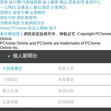
買車
旅行團
汽車險推薦
線上麻將
雜誌
星座命理
會員中心
一元簡訊
直播達人
數位憑證
企業簡訊
買網址
虛擬主機
企業郵件
廣告刊登
隱私權聲明
消費者保護
兒童網路安全
About PChome
投資人聯絡
徵才
著作權保護
｜網路家庭版權所有、轉載必究
‧Copyright PChome
Online
PChome Online and PChome are trademarks of PChome
Online Inc.
個人新聞台
快速發文
最新文章
心情雜記
美食饗宴
藝文欣賞
旅遊玩家
社會萬象
影視娛樂