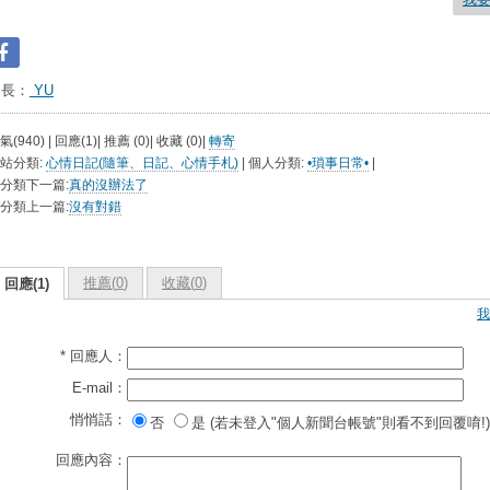
台長：
YU
氣(940) | 回應(1)| 推薦 (
0
)| 收藏 (
0
)|
轉寄
站分類:
心情日記(隨筆、日記、心情手札)
| 個人分類:
•瑣事日常•
|
分類下一篇:
真的沒辦法了
分類上一篇:
沒有對錯
推薦(
0
)
收藏(
0
)
回應(1)
我
* 回應人：
E-mail：
悄悄話：
否
是 (若未登入"個人新聞台帳號"則看不到回覆唷!)
回應內容：