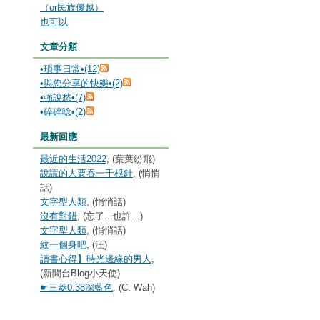
（or民族優越）
也可以
文章分類
•瑣事日常•(12)
•與您分享的快樂•(2)
•強說愁•(7)
•碎碎唸•(2)
最新回應
最近的生活2022
, (葉葉紛飛)
說謊的人要吞一千根針
, (悄悄
話)
文字型人類
, (悄悄話)
沒有對錯
, (忘了...也許...)
文字型人類
, (悄悄話)
紋一個身吧
, (汪)
讀書心得】時光邊緣的男人
,
(新聞台Blog小天使)
☛三菱0.38深藍色
, (C. Wah)