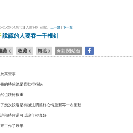
0-01-20 04:07:51| 人氣940| 回應1 |
上一篇
|
下一篇
說謊的人要吞一千根針
推薦
收藏
轉貼
訂閱站台
0
0
0
對於某些事
讀書的時候總是喜歡得很快
當然也跌得很重
摔了幾次跤還是有辦法調整好心情重新再一次衝動
或許那時候還可以說年輕真好
後來工作了幾年