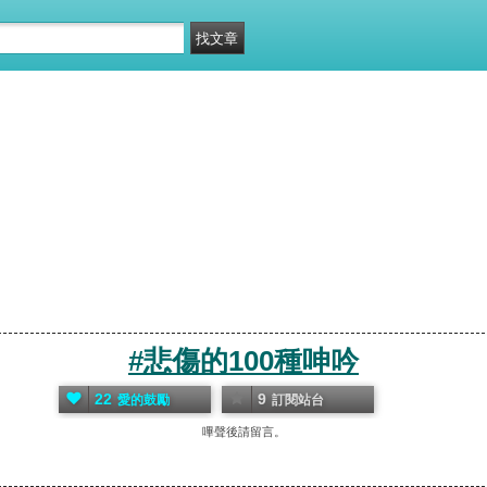
#悲傷的100種呻吟
22
9
愛的鼓勵
訂閱站台
嗶聲後請留言。