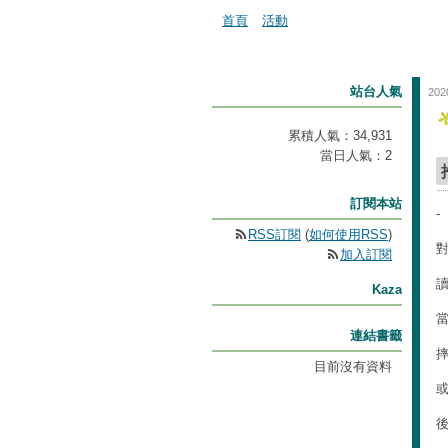
首頁
活動
站台人氣
202
累積人氣：
34,931
當日人氣：
2
訂閱本站
-
RSS訂閱
(
如何使用RSS
)
加入訂閱
Kaza
連結書籤
目前沒有資料