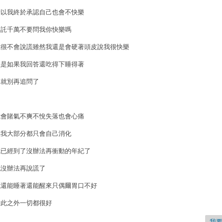
所以我終於承認自己也會不快樂
拜託千萬不要問我你快樂嗎
我很不會說謊雖然我還是會硬著頭皮說我很快樂
但是如果我回答還吃得下睡得著
那就別再追問了
我會賭氣不爽不悅失落也會心痛
但我大部分都只會自己消化
我已經到了沒辦法再衝動的年紀了
也沒辦法再說謊了
我還能睡著還能醒來只偶爾胃口不好
除此之外一切都很好
我