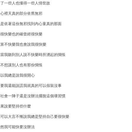
見了一些人也懂得一些人情世故
但心裡天真的部分依舊無邪
總是依著這份無邪找到內心童真的那面
我很快樂也的確曾經很快樂
就算不快樂我也會說我很快樂
每當我聽到別人說不快樂時所湧起的惆悵
我不想讓別人也有那份惆悵
所以我總是說我很開心
只要我還能說謊我就真的可以假裝沒事
出社會一陣子還是沒辦法擺脫這個壞習慣
如果說要堅持些什麼
我可以大言不慚說我總是堅持自己要很快樂
雖然我可能快要沒辦法