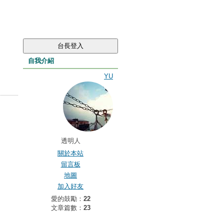
自我介紹
YU
透明人
關於本站
留言板
地圖
加入好友
愛的鼓勵：
22
文章篇數：
23