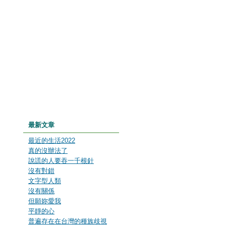
最新文章
最近的生活2022
真的沒辦法了
說謊的人要吞一千根針
沒有對錯
文字型人類
沒有關係
但願妳愛我
平靜的心
普遍存在在台灣的種族歧視