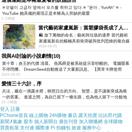
這個連結是本豬最愛看的肢體語言
✳️모델이 고급차 옆에서 포즈를 취하고 있다.✳️ "윤아 , YunAh" ✳️ -
(悄悄話)
YouTube 她具備的展現正是本豬為人所缺的最愛
2020-01-20 18:17:28
2 小時前
當代藝術家盧嵐新：當塑膠袋長成了人的模樣，我們的目光是否學會了放下偏見？
(悄悄話)
🛍️ 放下萬物的命名：藝術與垃圾的邊界 當代藝術
2019-11-06 10:27:50
家盧嵐新在此幅極具前衛突破與批判思維的複合媒
2026-08-05
材新作中，直接將被大眾定義為廢棄物
我與AI討論的小說劇情(10)
第十章：炎王的代價 清晨。 堯禹舜是被系統提示音吵醒的。 電腦螢幕
不停閃爍。 DreamSeed自動推送了大量新訊息。 【異常卡牌使用
2026-08-05
愛情三十六計，序
兵法，藏在一滴露水裡，映照日出的方向。 智慧，是不讓衝突成為唯
一的答案。 進退之間，為自己留下一條生路，也為他人留下一分餘地
15 小時前
登入
註冊
PChome首頁
線上購物
24h購物
書店
露天拍賣
比比昂代購
新聞
/
氣象
股市
個人新聞台
廣告刊登
加入聯播網
全球購物
買賣租屋
支付連
國際連
Pi 拍錢包
旅遊
服務中心