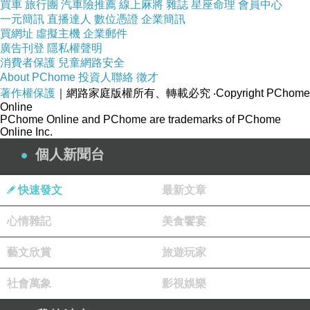
買車
旅行團
汽車險推薦
線上麻將
雜誌
星座命理
會員中心
一元簡訊
直播達人
數位憑證
企業簡訊
買網址
虛擬主機
企業郵件
廣告刊登
隱私權聲明
消費者保護
兒童網路安全
About PChome
投資人聯絡
徵才
著作權保護
｜網路家庭版權所有、轉載必究
‧Copyright PChome
Online
PChome Online and PChome are trademarks of PChome
Online Inc.
個人新聞台
快速發文
最新文章
心情雜記
美食饗宴
藝文欣賞
旅遊玩家
社會萬象
影視娛樂