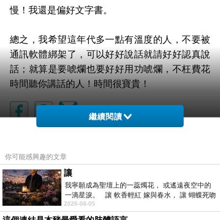
慢！我還是偏好文字書。
總之，我希望這年代多一點有溫度的人，不要被
通訊軟體綁架了，可以好好說話就請好好認真說
話；就算是要唬爛也要好好用功唬爛，不枉費花
時間聽你講話的人！時間很寶貴！
繼續閱讀
讀書心得】時光邊緣的男人
上一篇：
你可能感興趣的文章
讓
我寧願成為聖壇上的一蕊燭花， 或遙遠夜空中的
一滴星淚。 讓 軟香輕紅 嫁與春水， 讓 蝴蝶死吻
2026-08-05
夏日最後一瓣玫瑰， 讓