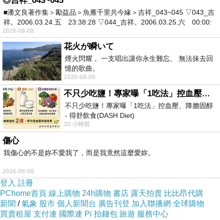
◎吉祥_043~045
■潘文良著作集＞勵益品＞魚雁千里共今緣＞吉祥_043~045 ▽043_吉
祥。2006.03.24.五 23:38:28 ▽044_吉祥。2006.03.25.六 00:00:
2026-08-08
花火が瞬いて
煙火閃耀， 一支唱出讓你永生難忘、 無法抹去回
憶的歌曲。
2026-08-08
不只少吃鹽！專家曝「1吃法」控血壓、降膽固醇 - 得舒飲食(DASH Diet)
不只少吃鹽！專家曝「1吃法」控血壓、降膽固醇
- 得舒飲食(DASH Diet)
20 小時前
https://www.facebook.com/dietitiansophia/
posts/157966
傷心
我傷心的不是妳不愛我了，而是我竟然這麼愛妳。
2026-08-08
登入
註冊
PChome首頁
線上購物
24h購物
書店
露天拍賣
比比昂代購
新聞
/
氣象
股市
個人新聞台
廣告刊登
加入聯播網
全球購物
買賣租屋
支付連
國際連
Pi 拍錢包
旅遊
服務中心