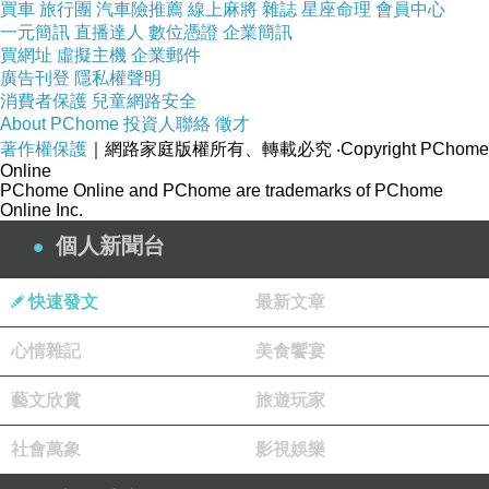
買車
旅行團
汽車險推薦
線上麻將
雜誌
星座命理
會員中心
一元簡訊
直播達人
數位憑證
企業簡訊
買網址
虛擬主機
企業郵件
廣告刊登
隱私權聲明
消費者保護
兒童網路安全
About PChome
投資人聯絡
徵才
著作權保護
｜網路家庭版權所有、轉載必究
‧Copyright PChome
Online
PChome Online and PChome are trademarks of PChome
Online Inc.
個人新聞台
快速發文
最新文章
心情雜記
美食饗宴
藝文欣賞
旅遊玩家
社會萬象
影視娛樂