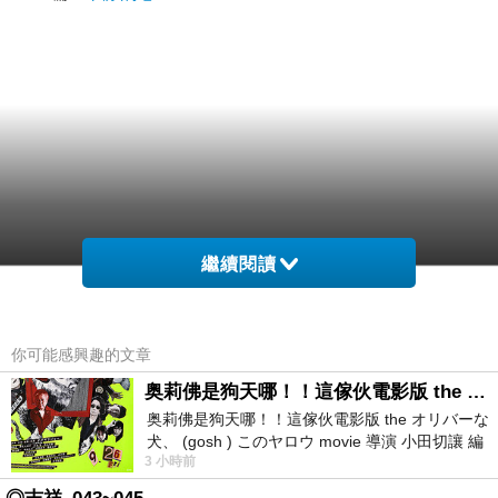
繼續閱讀
你可能感興趣的文章
奥莉佛是狗天哪！！這傢伙電影版 the オリバーな犬、 (gosh ) このヤロウ movie
奥莉佛是狗天哪！！這傢伙電影版 the オリバーな
犬、 (gosh ) このヤロウ movie 導演 小田切讓 編
3 小時前
劇: 小田切讓 主演: 小田切讓