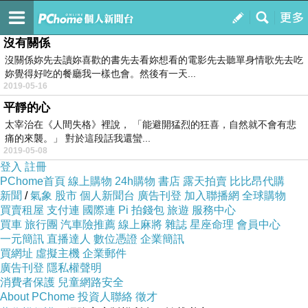
#悲傷的100種呻吟
訂閱
我的
沒有關係
沒關係妳先去讀妳喜歡的書先去看妳想看的電影先去聽單身情歌先去吃
妳覺得好吃的餐廳我一樣也會。然後有一天...
2019-05-16
平靜的心
太宰治在《人間失格》裡說， 「能避開猛烈的狂喜，自然就不會有悲
痛的來襲。」 對於這段話我還蠻...
2019-05-08
登入
註冊
PChome首頁
線上購物
24h購物
書店
露天拍賣
比比昂代購
新聞
/
氣象
股市
個人新聞台
廣告刊登
加入聯播網
全球購物
買賣租屋
支付連
國際連
Pi 拍錢包
旅遊
服務中心
買車
旅行團
汽車險推薦
線上麻將
雜誌
星座命理
會員中心
一元簡訊
直播達人
數位憑證
企業簡訊
買網址
虛擬主機
企業郵件
廣告刊登
隱私權聲明
消費者保護
兒童網路安全
About PChome
投資人聯絡
徵才