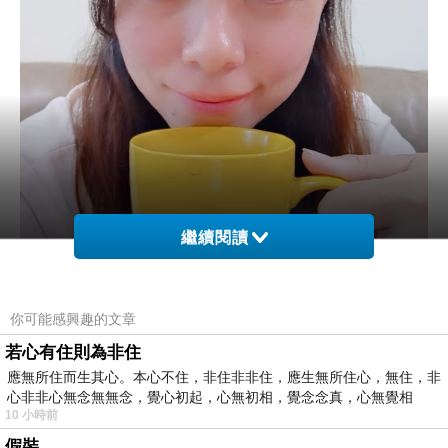
繼續閱讀
你可能感興趣的文章
若心有住則為非住
應無所住而生其心。本心不住，非住非非住，應生無所住心，無住，非
市面上的沖泡式茶包至少喝過十幾種牌子了，
心非非心無念無無念，覺心初起，心無初相，覺念念真，心無覺相
10 小時前
而每天幾乎都會煮一壺紅茶的我，喝茶是生活必備。
假裝