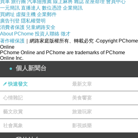
買車
旅行團
汽車險推薦
線上麻將
雜誌
星座命理
會員中心
一元簡訊
直播達人
數位憑證
企業簡訊
買網址
虛擬主機
企業郵件
如果你是奶茶控，對歐可茶葉一定不陌生，說不定在我分享這
廣告刊登
隱私權聲明
消費者保護
兒童網路安全
篇文章之前，
About PChome
投資人聯絡
徵才
你早就蒐集過全系列各種口味，還是
歐可茶葉
的鐵粉。
著作權保護
｜網路家庭版權所有、轉載必究
‧Copyright PChome
{真奶茶系列 在官網上就有20幾款！}
Online
PChome Online and PChome are trademarks of PChome
Online Inc.
個人新聞台
快速發文
最新文章
心情雜記
美食饗宴
藝文欣賞
旅遊玩家
社會萬象
影視娛樂