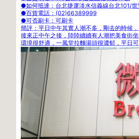
●如何抵達：台北捷運淡水信義線台北101/世
●百貨電話：(02)66389999
●可否刷卡：可刷卡
簡評：平日中午其實人潮不多，剛去的時候，
後來正中午之後，陸陸續續有人潮把美食街坐
環境很舒適，一風堂拉麵湯頭很濃郁，平日可