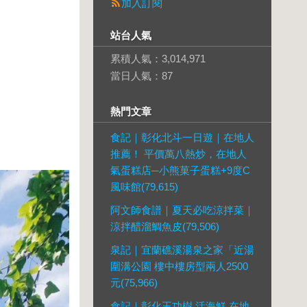
加入訂閱
站台人氣
累積人氣：
3,014,971
當日人氣：
87
熱門文章
食記｜彰化北斗一日遊｜在地人
推薦！ 平價萬八熱炒，在地人
氣蛋糕店─小熊菓子蛋糕+9度C
風味館(79,615)
阿文師食譜｜夏天必吃涼拌菜｜
涼拌醋溜鯛魚皮(79,506)
泉記｜宜蘭礁溪湯泉之家「近湯
圍溝公園 樓中樓房型兩人2500
元(75,966)
食記｜彰化王功樹 活海鮮 在地