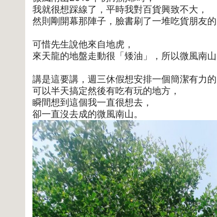
我就很想踩線了，平時我對百貨興致不大，
然則剛開幕那陣子，臉書刷了一堆吃貨朋友的
可惜先生說他來自地虎，
來天龍的地盤走動很「矮油」，所以微風南山
講是這要講，週三休假想安排一個簡潔有力的
可以半天搞定然後有吃有玩的地方，
瞬間想到這個我一直很想去，
卻一直沒去成的微風南山。