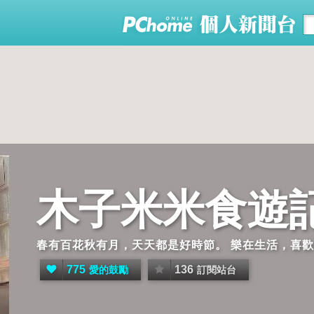
木子米米食遊
春有百花秋有月，天天都是好時節。 樂在生活，喜
775
136
愛的鼓勵
訂閱站台