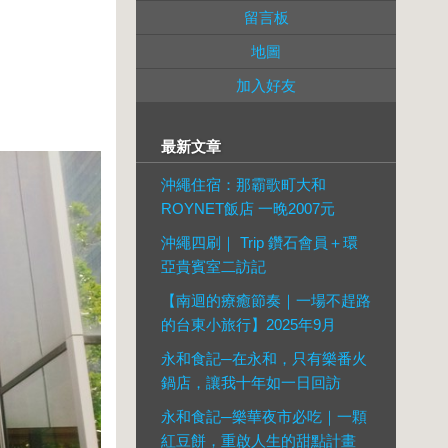
留言板
地圖
加入好友
最新文章
沖繩住宿：那霸歌町大和
ROYNET飯店 一晚2007元
沖繩四刷｜ Trip 鑽石會員＋環
亞貴賓室二訪記
【南迴的療癒節奏｜一場不趕路
的台東小旅行】2025年9月
永和食記─在永和，只有樂番火
鍋店，讓我十年如一日回訪
永和食記─樂華夜市必吃｜一顆
紅豆餅，重啟人生的甜點計畫