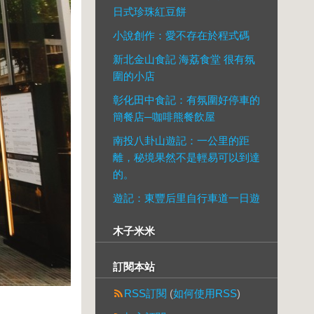
日式珍珠紅豆餅
小說創作：愛不存在於程式碼
新北金山食記 海荔食堂 很有氛
圍的小店
彰化田中食記：有氛圍好停車的
簡餐店─咖啡熊餐飲屋
南投八卦山遊記：一公里的距
離，秘境果然不是輕易可以到達
的。
遊記：東豐后里自行車道一日遊
木子米米
訂閱本站
RSS訂閱
(
如何使用RSS
)