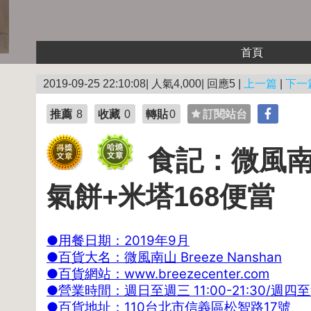
首頁
2019-09-25 22:10:08| 人氣4,000| 回應5 |
上一篇
|
下一
推薦
8
收藏
0
轉貼
0
訂閱站台
食記：微風南
氣餅+米塔168便當
●用餐日期：2019年9月
●百貨大名：微風南山 Breeze Nanshan
●百貨網站：www.breezecenter.com
●營業時間：週日至週三 11:00-21:30/週四至週
●百貨地址：110台北市信義區松智路17號