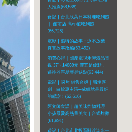
人推薦(68,538)
食記｜台北欣葉日本料理吃到飽
｜ 館前店 高cp值吃到飽
(66,725)
電影｜溫特的故事：泳不放棄｜
真實故事改編(63,452)
消費心得｜國產電視禾聯液晶電
視 37吋14888元 便宜是優點，
遙控器容易壞是缺點(63,444)
電影｜國片 銷售奇姬｜職場喜
劇｜白歆惠主演─成績就是最好
的感謝！(62,616)
阿文師食譜｜超美味炸物料理
小孩最愛高熱量美食｜台式炸雞
(61,891)
遊記｜台北市北投區關渡淡水一