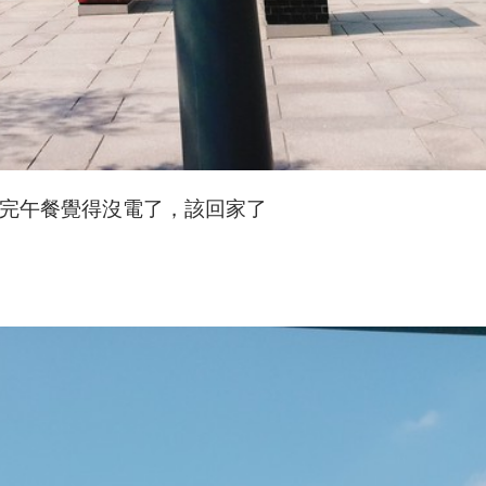
完午餐覺得沒電了，該回家了