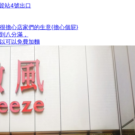
貿站4號出口
很擔心店家們的生意{擔心個屁}
到八分滿，
以可以免費加麵