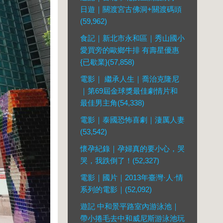
日遊｜關渡宮古佛洞+關渡碼頭
(59,962)
食記｜新北市永和區｜秀山國小
愛買旁的歐鄉牛排 有壽星優惠
{已歇業}(57,858)
電影｜ 繼承人生｜喬治克隆尼
｜第69屆金球獎最佳劇情片和
最佳男主角(54,338)
電影｜泰國恐怖喜劇｜淒厲人妻
(53,542)
懷孕紀錄｜孕婦真的要小心，哭
哭，我跌倒了！(52,327)
電影｜國片｜2013年臺灣·人·情
系列的電影｜(52,092)
遊記 中和景平路室內游泳池｜
帶小捲毛去中和威尼斯游泳池玩