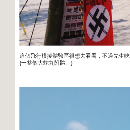
這個飛行模擬體驗區很想去看看，不過先生吃
{一整個大蛇丸附體。}