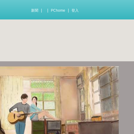
|
|
|
新聞
PChome
登入