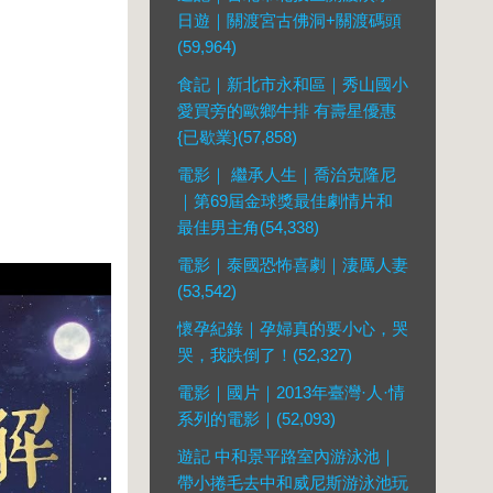
日遊｜關渡宮古佛洞+關渡碼頭
(59,964)
食記｜新北市永和區｜秀山國小
愛買旁的歐鄉牛排 有壽星優惠
{已歇業}(57,858)
電影｜ 繼承人生｜喬治克隆尼
｜第69屆金球獎最佳劇情片和
最佳男主角(54,338)
電影｜泰國恐怖喜劇｜淒厲人妻
(53,542)
懷孕紀錄｜孕婦真的要小心，哭
哭，我跌倒了！(52,327)
電影｜國片｜2013年臺灣·人·情
系列的電影｜(52,093)
遊記 中和景平路室內游泳池｜
帶小捲毛去中和威尼斯游泳池玩