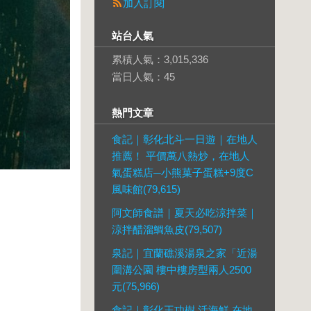
加入訂閱
站台人氣
累積人氣：
3,015,336
當日人氣：
45
熱門文章
食記｜彰化北斗一日遊｜在地人
推薦！ 平價萬八熱炒，在地人
氣蛋糕店─小熊菓子蛋糕+9度C
風味館(79,615)
阿文師食譜｜夏天必吃涼拌菜｜
涼拌醋溜鯛魚皮(79,507)
泉記｜宜蘭礁溪湯泉之家「近湯
圍溝公園 樓中樓房型兩人2500
元(75,966)
食記｜彰化王功樹 活海鮮 在地