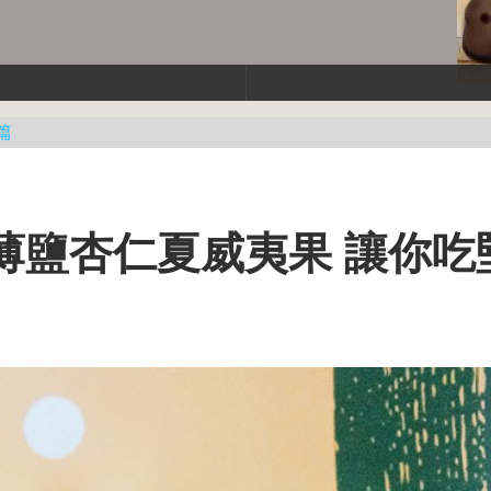
篇
薄鹽杏仁夏威夷果 讓你吃