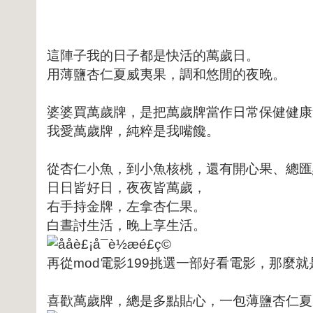
這陣子我的日子都是快活的萬歲日。
用薄鹽杏仁夏威夷果，調和悠閒的夜晚。
婆婆買萬歲牌，是把萬歲牌當作日常保健健康
我愛萬歲牌，純粹是我嘴饞。
從杏仁小魚，到小魚核桃，還有開心果、總匯
日日皆好日，夜夜皆萬歲，
右手持金牌，左拿杏仁果。
白晝討生活，晚上享生活。
再從mod電影199挑選一部好看電影，那麼
喜歡萬歲牌，總是多點貼心，一包薄鹽杏仁夏