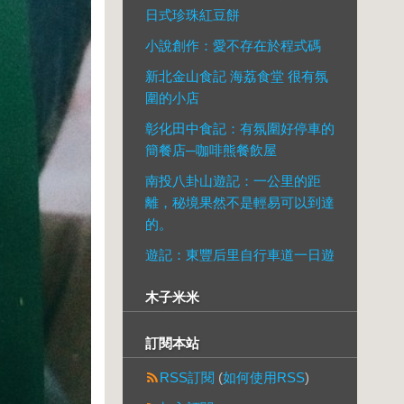
日式珍珠紅豆餅
小說創作：愛不存在於程式碼
新北金山食記 海荔食堂 很有氛
圍的小店
彰化田中食記：有氛圍好停車的
簡餐店─咖啡熊餐飲屋
南投八卦山遊記：一公里的距
離，秘境果然不是輕易可以到達
的。
遊記：東豐后里自行車道一日遊
木子米米
訂閱本站
RSS訂閱
(
如何使用RSS
)