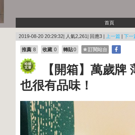
首頁
2019-08-20 20:29:32| 人氣2,261| 回應3 |
上一篇
|
下一
推薦
8
收藏
0
轉貼
0
訂閱站台
【開箱】萬歲牌 
也很有品味！