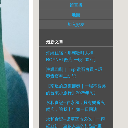
留言板
地圖
加入好友
最新文章
沖繩住宿：那霸歌町大和
ROYNET飯店 一晚2007元
沖繩四刷｜ Trip 鑽石會員＋環
亞貴賓室二訪記
【南迴的療癒節奏｜一場不趕路
的台東小旅行】2025年9月
永和食記─在永和，只有樂番火
鍋店，讓我十年如一日回訪
永和食記─樂華夜市必吃｜一顆
紅豆餅，重啟人生的甜點計畫