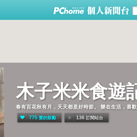
木子米米食遊
春有百花秋有月，天天都是好時節。 樂在生活，喜
775
136
愛的鼓勵
訂閱站台