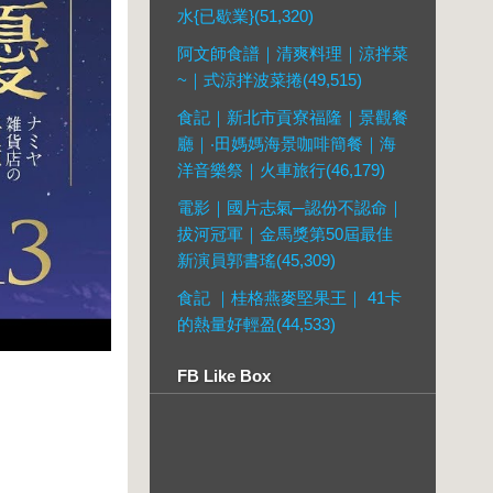
水{已歇業}(51,320)
阿文師食譜｜清爽料理｜涼拌菜
~｜式涼拌波菜捲(49,515)
食記｜新北市貢寮福隆｜景觀餐
廳｜‧田媽媽海景咖啡簡餐｜海
洋音樂祭｜火車旅行(46,179)
電影｜國片志氣─認份不認命｜
拔河冠軍｜金馬獎第50屆最佳
新演員郭書瑤(45,309)
食記 ｜桂格燕麥堅果王｜ 41卡
的熱量好輕盈(44,533)
FB Like Box