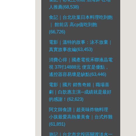
人推薦(68,538)
食記｜台北欣葉日本料理吃到飽
｜ 館前店 高cp值吃到飽
(66,726)
電影｜溫特的故事：泳不放棄｜
真實故事改編(63,453)
消費心得｜國產電視禾聯液晶電
視 37吋14888元 便宜是優點，
遙控器容易壞是缺點(63,446)
電影｜國片 銷售奇姬｜職場喜
劇｜白歆惠主演─成績就是最好
的感謝！(62,623)
阿文師食譜｜超美味炸物料理
小孩最愛高熱量美食｜台式炸雞
(61,891)
遊記｜台北市北投區關渡淡水一