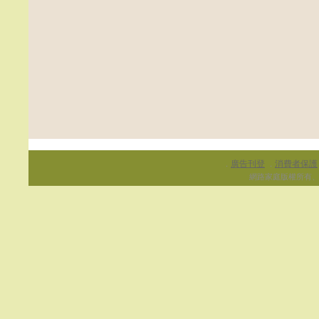
廣告刊登
消費者保護
．
．
網路家庭版權所有、轉載必究