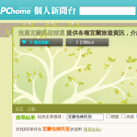
推薦宜蘭民宿精選
提供各種宜蘭旅遊資訊，介
0
1
愛的鼓勵
訂閱站台
首頁
活動
站內文章搜尋：
標題
內容
搜尋結果
宜蘭包棟民宿
共找到0筆符合
的資料
搜尋全站»