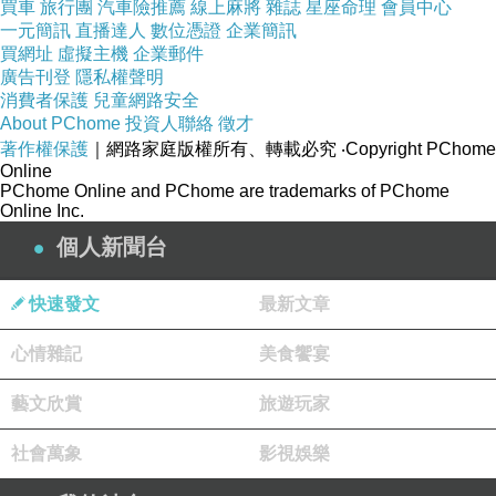
局號：0111303
買車
旅行團
汽車險推薦
線上麻將
雜誌
星座命理
會員中心
一元簡訊
直播達人
數位憑證
企業簡訊
帳號：0056573
買網址
虛擬主機
企業郵件
戶名：林惠純
廣告刊登
隱私權聲明
消費者保護
兒童網路安全
About PChome
投資人聯絡
徵才
※注意事項：
著作權保護
｜網路家庭版權所有、轉載必究
‧Copyright PChome
Online
CHECK IN ：PM15:00。
PChome Online and PChome are trademarks of PChome
CHECK OUT： AM11:00。
Online Inc.
假日：週五、週六、國定假日。
個人新聞台
平日：週日 ~ 週四。
快速發文
最新文章
為維護住宿品質，室內請勿吸煙。
心情雜記
美食饗宴
藝文欣賞
旅遊玩家
訂房專線：0935-500792(林小姐)、0939-508620(陳先生)。
地址：宜蘭縣冬山鄉武淵一路33巷21號
社會萬象
影視娛樂