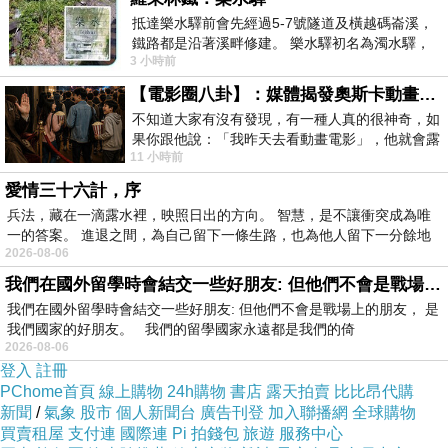
※服務設施：
抵達樂水驛前會先經過5-7號隧道及橫越碼崙溪，
鐵路都是沿著溪畔修建。 樂水驛初名為濁水驛，
房內提供：冷氣、有線頻道電視、盥洗用具、吹風機、茶包、
3 小時前
但因與臺鐵集集線車站同名，於1953
礦泉水。
【電影圈八卦】：媒體揭發奧斯卡動畫項目投票醜聞！好萊塢為什麼看不起動畫電影？
公共設施：廚房、冰箱、飲水機、停車場、烤肉場地、寬頻上
不知道大家有沒有發現，有一種人真的很神奇，如
網(需自備筆電)。
果你跟他說：「我昨天去看動畫電影」，他就會露
11 小時前
出一種慈祥的微笑，然後問你是不是陪小
提供中式早餐服務
（若不需早餐服務，可折100 元/人）
愛情三十六計，序
提供旅遊資訊服務。
兵法，藏在一滴露水裡，映照日出的方向。 智慧，是不讓衝突成為唯
提供汽、機車租賃服務。
一的答案。 進退之間，為自己留下一條生路，也為他人留下一分餘地
2026-08-06
代辦賞鯨…等套裝行程服務。
我們在國外留學時會結交一些好朋友: 但他們不會是戰場上的朋友
我們在國外留學時會結交一些好朋友: 但他們不會是戰場上的朋友， 是
※訂房資訊：
我們國家的好朋友。 我們的留學國家永遠都是我們的倚
2026-08-06
預約訂房：請三日內預付房價五成訂金。
登入
註冊
匯款郵局：五結郵局
PChome首頁
線上購物
24h購物
書店
露天拍賣
比比昂代購
新聞
/
氣象
股市
個人新聞台
廣告刊登
加入聯播網
全球購物
代號：700
買賣租屋
支付連
國際連
Pi 拍錢包
旅遊
服務中心