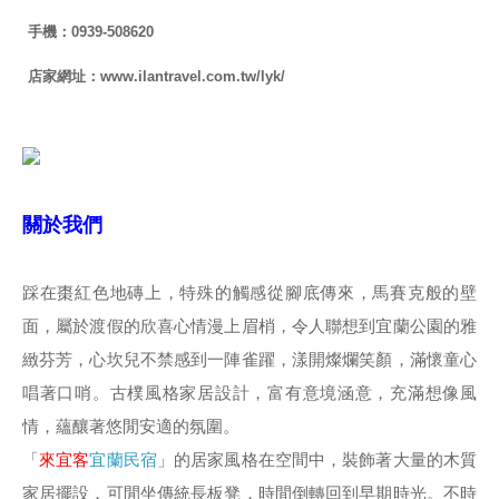
手機：0939-508620
店家網址：www.ilantravel.com.tw/lyk/
關於我們
踩在棗紅色地磚上，特殊的觸感從腳底傳來，馬賽克般的壁
面，屬於渡假的欣喜心情漫上眉梢，令人聯想到宜蘭公園的雅
緻芬芳，心坎兒不禁感到一陣雀躍，漾開燦爛笑顏，滿懷童心
唱著口哨。古樸風格家居設計，富有意境涵意，充滿想像風
情，蘊釀著悠閒安適的氛圍。
「
來宜客
宜蘭民宿
」的居家風格在空間中，裝飾著大量的木質
家居擺設，可閒坐傳統長板凳，時間倒轉回到早期時光。不時