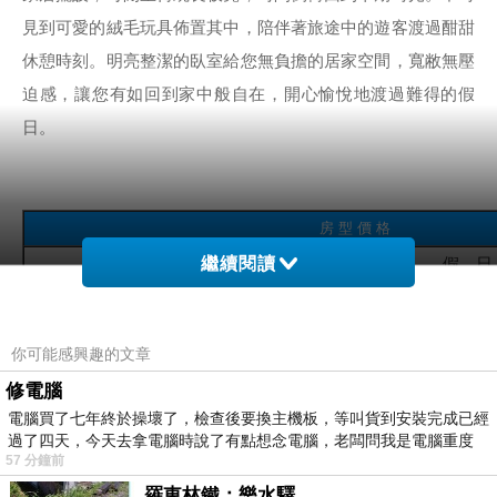
見到可愛的絨毛玩具佈置其中，陪伴著旅途中的遊客渡過酣甜
休憩時刻。明亮整潔的臥室給您無負擔的居家空間，寬敝無壓
迫感，讓您有如回到家中般自在，開心愉悅地渡過難得的假
日。
房 型 價 格
房 型
繼續閱讀
春 節
假 日
雙人套房
3,000 元
2,400 元
和室套房
2,000 元
1,800 元
你可能感興趣的文章
四人套房
3,800 元
2,800 元
修電腦
四~六人套房
700 元/ 人
600 元/ 人
電腦買了七年終於操壞了，檢查後要換主機板，等叫貨到安裝完成已經
過了四天，今天去拿電腦時說了有點想念電腦，老闆問我是電腦重度
加人
300 元/ 人
300 元/ 人
57 分鐘前
包棟優惠價
11,000 元
10,000 元
羅東林鐵：樂水驛