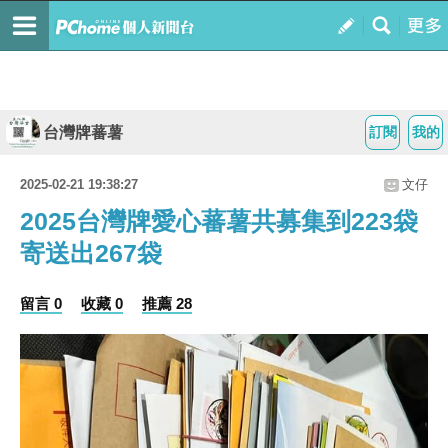
台灣牌蕃薯
訂閱
我的
2025-02-21 19:38:27
文仔
2025台灣牌愛心蕃薯共募集到223袋
寄送出267袋
留言 0
收藏 0
推薦 28