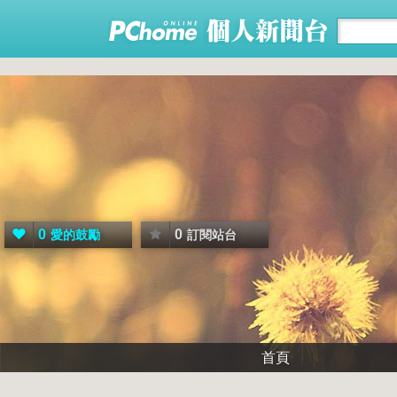
0
0
愛的鼓勵
訂閱站台
首頁