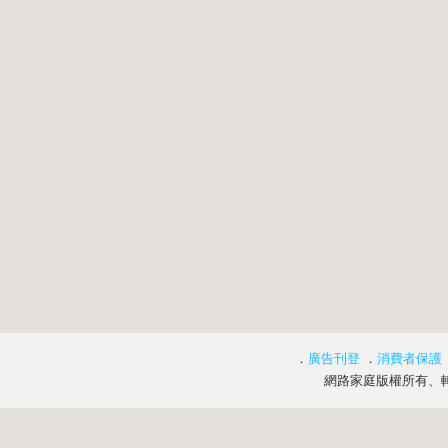
．
廣告刊登
．
消費者保護
網路家庭版權所有、轉載必究 