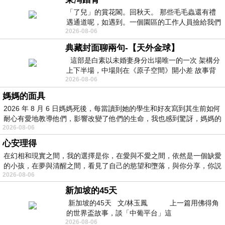
「了兒」的賞花閣。回秋天。 那些毛毛蟲還有禮
遇通道呢，如遇到。一個園區的工作人員撿給我們
2026-08-06
細賞。
典藏封面聊兩句-【天外金球】
這部是白素以未婚妻身分出場唯一的一次 架構分
上下半場，中場則在《原子空間》開小差 故事背
2026-08-06
景影射西藏境外流亡 地下組織
媽媽的面具
2026 年 8 月 6 日媽媽死後，每當讀到她的學生和好友寫到其生前如何
耐心有愛地教導他們，影響改變了他們的生命，我也感到驚訝，媽媽的
2026-08-06
心安理得
在幻相和現實之間，我的選擇是你，在愛與不愛之間，依然是一個缺愛
的小孩，在夢與清醒之間，看見了自己的慾望和墮落，與你分享，你説
2026-08-06
新加坡的45天
新加坡的45天 文/林玉鳳 上一篇用佛得角
的世界盃故事，談「中葡平台」這
2026-08-06