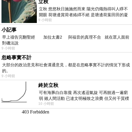
立秋
立秋 悠悠秋日施施然而來 陽光仍熾熱得叫人睜不
開眼 荷塘邊賞荷者絡繹不絕 是塘邊荷葉田田的凝
9 小時前
望 風中飄逸的是映日荷花別樣紅
小記事
早上禱告完翻聖經 加拉太書2 與福音的真理不合 就在眾人面前
對磯法說
9 小時前
忽略事實不計
大部分的政治意見和社會溝通意見，都是在忽略事實不計的情況下形成
的。
9 小時前
終於立秋
可有海豚白白靠攏 再次遙迢氣旋 可再饒過一遍窮
弱 雖人間活動 已達文明極致之浪費 但又何干質樸
10 小時前
者 只能白白陪葬