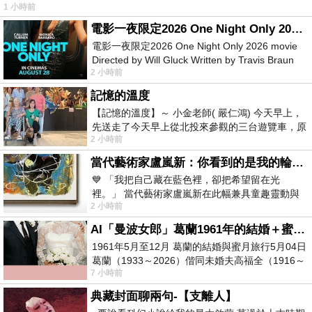
1 小時前
電影一夜限定2026 One Night Only 2026 movie
電影一夜限定2026 One Night Only 2026 movie
Directed by Will Gluck Written by Travis Braun
2 小時前
Starring Monica Barbaro
記憶的溫度
【記憶的溫度】～ 小金老師( 嚴仁鴻) 今天早上，
先送走了今天早上從北投來參觀的三台遊覽車，原
2 小時前
以為展場已經差不多要安靜下來，卻發
當代藝術家盧嵐新：你看到的是我的輪廓，還是你的故事？——藏在藍色裡的希望與光
💙 「我把自己藏在藍色裡，卻把希望留在光
裡。」 當代藝術家盧嵐新在此幅兼具童趣靈動與
2 小時前
抽象韻味的新作中，用湛藍的羽翼般色塊包覆著
AI「曼波女郎」葛蘭1961年的結婚＋蜜月旅行 #戀上老電影 #葛蘭 #粟子
1961年5月至12月 葛蘭的結婚與蜜月旅行5月04日
葛蘭（1933～2026）偕同未婚夫高福全（1916～
7 小時前
2004）乘郵輪赴倫敦6月15日於英國倫敦St.S
典藏封面聊兩句-【支離人】