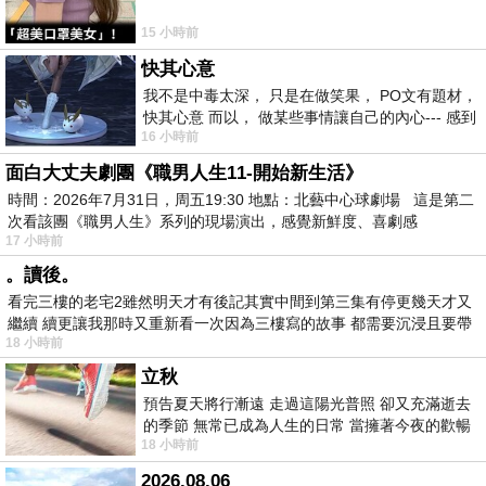
15 小時前
快其心意
我不是中毒太深， 只是在做笑果， PO文有題材，
快其心意 而以， 做某些事情讓自己的內心--- 感到
16 小時前
愉快。
面白大丈夫劇團《職男人生11-開始新生活》
時間：2026年7月31日，周五19:30 地點：北藝中心球劇場 這是第二
次看該團《職男人生》系列的現場演出，感覺新鮮度、喜劇感
17 小時前
。讀後。
看完三樓的老宅2雖然明天才有後記其實中間到第三集有停更幾天才又
繼續 續更讓我那時又重新看一次因為三樓寫的故事 都需要沉浸且要帶
18 小時前
有
立秋
預告夏天將行漸遠 走過這陽光普照 卻又充滿逝去
的季節 無常已成為人生的日常 當擁著今夜的歡暢
18 小時前
舒心 轉眼驟成昨日 而明晨 太陽
2026.08.06