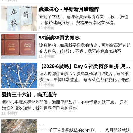
歲律禪心 - 半塘新月朦朧醉
來到了立秋 ， 意味著夏天即將過去 ， 秋 ，揪也
， 物於此而揪歛 ， 與格友分享此立秋聯。
10 小時前
88節讀88頁的青春
說真格的，如果我要寫我的情史，可能會高潮迭起
令人歎息！(好酸)，不過，我可能也會萬劫不
11 小時前
復...，每天跪鍵盤還是被判了花心的罪
【2026-6廣島】Day 6 福岡博多血拼 與機場接送少年司機深夜對談
連四晚都住東橫INN 廣島新幹線口2號店，這間東
橫inn，早餐非常豐盛。 每天菜色都有變化，雖然
11 小時前
看到工作人員拿出料理包加熱，但
愛情三十六計，瞞天過海
我把心事藏進尋常的問候，海面平靜如昔，心中悸動無法平息。 只有
海底的潮汐知道，我的世界早已向你傾斜。
12 小時前
….
⋯⋯ 羊耳草是毛絨絨的好有趣。 。 八月開始就決