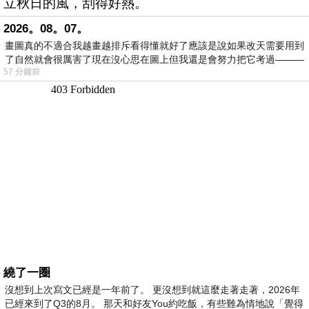
立秋日的風，刮得好熱。
2026。08。07。
畫圖真的不適合我越畫越排斥看得懂就好了應該是說如果改天需要用到
了自然就會很厲害了現在沒心思在圖上但我還是會努力把它考過———
57 分鐘前
繞了一圈
沒想到上次寫文已經是一年前了。 更沒想到就這麼走著走著，2026年
已經來到了Q3的8月。 那天和好友You約吃飯，有些難為情地說「覺得