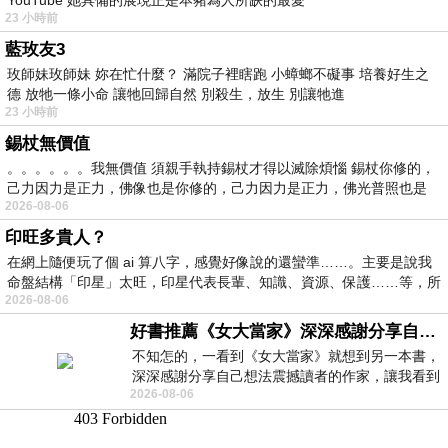
23 小時前
藍玫友3
玫師妹玫師妹 妳在忙什麼？ 滿院子裡瞎跑 小蟑螂不礙事 培養好生之
德 放牠一條小命 讓牠回歸自然 別殺生，放生 別讓牠進
23 小時前
錫杖無價值
。。。。。。我無價值 須親手執持錫杖才得以滅除煩惱 錫杖你修的，
己力因力是正力，佛像也是你修的，己力因力是正力，佛光普照也是
2026-08-06
印旺多貴人？
在網上隨便玩了個 ai 算八字，感覺好像說的還蠻準……。主要是說我
命盤結構「印星」太旺，印星代表長輩、知識、資源、保護……等，所
2026-08-06
好書推薦《女大當家》深深感謝分享自己想法震撼讀者的作家，讓我看到不同樣貌的家庭！
不知怎的，一看到《女大當家》就想到另一本書，
深深感謝分享自己想法震撼讀者的作家，讓我看到
2026-08-06
不同樣貌的家庭！ 《女大