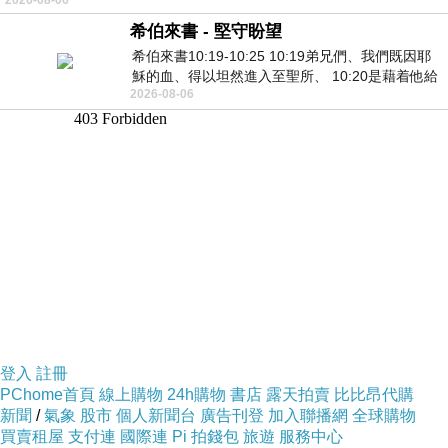
希伯來書 - 堅守盼望
希伯來書10:19-10:25 10:19弟兄們、我們既因耶
穌的血、得以坦然進入至聖所、 10:20是藉着他給
2026-08-06
我們開了一條又新又活的路從幔子經過
登入
註冊
PChome首頁
線上購物
24h購物
書店
露天拍賣
比比昂代購
新聞
/
氣象
股市
個人新聞台
廣告刊登
加入聯播網
全球購物
買賣租屋
支付連
國際連
Pi 拍錢包
旅遊
服務中心