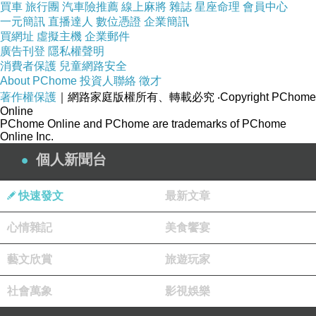
買車
旅行團
汽車險推薦
線上麻將
雜誌
星座命理
會員中心
一元簡訊
直播達人
數位憑證
企業簡訊
買網址
虛擬主機
企業郵件
廣告刊登
隱私權聲明
消費者保護
兒童網路安全
About PChome
投資人聯絡
徵才
著作權保護
｜網路家庭版權所有、轉載必究
‧Copyright PChome
Online
PChome Online and PChome are trademarks of PChome
Online Inc.
個人新聞台
快速發文
最新文章
心情雜記
美食饗宴
藝文欣賞
旅遊玩家
社會萬象
影視娛樂