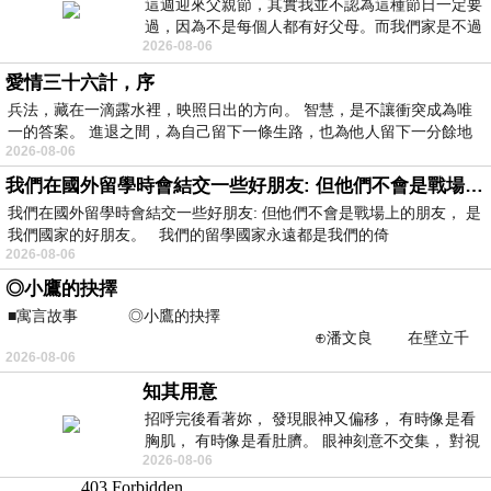
這週迎來父親節，其實我並不認為這種節日一定要
過，因為不是每個人都有好父母。而我們家是不過
2026-08-06
節的，平時也沒什麼儀式感，生活趨近冷
愛情三十六計，序
兵法，藏在一滴露水裡，映照日出的方向。 智慧，是不讓衝突成為唯
一的答案。 進退之間，為自己留下一條生路，也為他人留下一分餘地
2026-08-06
我們在國外留學時會結交一些好朋友: 但他們不會是戰場上的朋友
我們在國外留學時會結交一些好朋友: 但他們不會是戰場上的朋友， 是
我們國家的好朋友。 我們的留學國家永遠都是我們的倚
2026-08-06
◎小鷹的抉擇
■寓言故事 ◎小鷹的抉擇
⊕潘文良 在壁立千
2026-08-06
仞的懸崖上，有一座遮天蔽
知其用意
招呼完後看著妳， 發現眼神又偏移， 有時像是看
胸肌， 有時像是看肚臍。 眼神刻意不交集， 對視
2026-08-06
視線不對齊， 讓我很難不