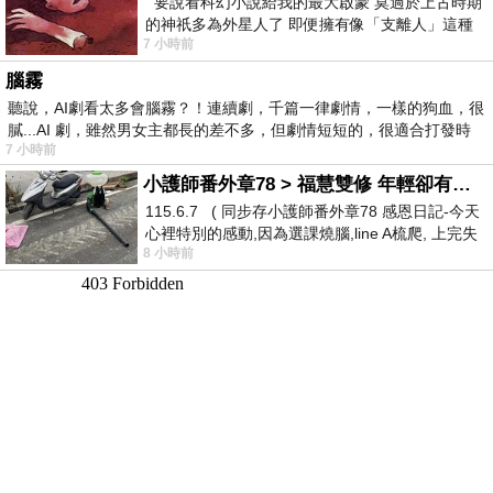
要說看科幻小說給我的最大啟蒙 莫過於上古時期
的神祇多為外星人了 即便擁有像「支離人」這種
7 小時前
驚世駭俗的神通法門 也未必讀
腦霧
聽說，AI劇看太多會腦霧？！連續劇，千篇一律劇情，一樣的狗血，很
膩...AI 劇，雖然男女主都長的差不多，但劇情短短的，很適合打發時
7 小時前
小護師番外章78 > 福慧雙修 年輕卻有個老靈魂 ㄑ金剛經〉podcast
115.6.7 ( 同步存小護師番外章78 感恩日記-今天
心裡特別的感動,因為選課燒腦,line A梳爬, 上完失
8 小時前
智課的她,特來傾