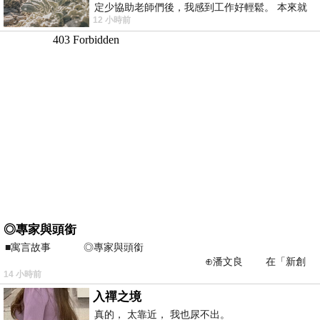
定少協助老師們後，我感到工作好輕鬆。 本來就
12 小時前
不是我的工作啊。 真
◎專家與頭銜
■寓言故事 ◎專家與頭銜
⊕潘文良 在「新創
14 小時前
之谷」裡——
入禪之境
真的， 太靠近， 我也尿不出。