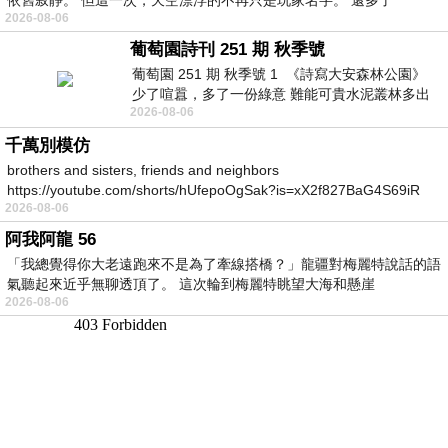
2026-08-06
葡萄園詩刊 251 期 秋季號
葡萄園 251 期 秋季號 1 《詩寫大安森林公園》
少了喧囂，多了一份綠意 難能可貴水泥叢林多出
2026-08-06
一
千萬別模仿
brothers and sisters, friends and neighbors
https://youtube.com/shorts/hUfepoOgSak?is=xX2f827BaG4S69iR
2026-08-06
https
阿我阿龍 56
「我總覺得你大老遠跑來不是為了牽線搭橋？」龍疆對梅麗特說話的語
氣聽起來近乎無聊透頂了。 這次輪到梅麗特眺望大海和懸崖
2026-08-06