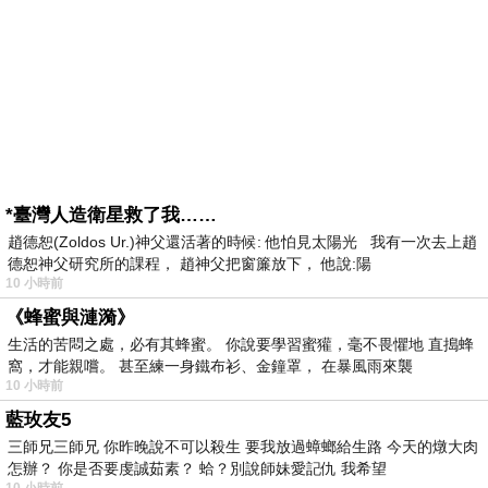
*臺灣人造衛星救了我……
趙德恕(Zoldos Ur.)神父還活著的時候: 他怕見太陽光 我有一次去上趙
德恕神父研究所的課程， 趙神父把窗簾放下， 他說:陽
10 小時前
《蜂蜜與漣漪》
生活的苦悶之處，必有其蜂蜜。 你說要學習蜜獾，毫不畏懼地 直搗蜂
窩，才能親嚐。 甚至練一身鐵布衫、金鐘罩， 在暴風雨來襲
10 小時前
藍玫友5
三師兄三師兄 你昨晚說不可以殺生 要我放過蟑螂給生路 今天的燉大肉
怎辦？ 你是否要虔誠茹素？ 蛤？別說師妹愛記仇 我希望
10 小時前