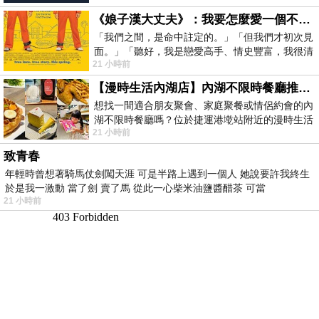
《娘子漢大丈夫》：我要怎麼愛一個不存在的人？
「我們之間，是命中註定的。」「但我們才初次見
面。」「聽好，我是戀愛高手、情史豐富，我很清
21 小時前
楚這種感覺，你我之間的那種感覺，現
【漫時生活內湖店】內湖不限時餐廳推薦｜捷運港墘站美食，聚餐、約會、家庭聚會首選，正餐甜點一次滿足
想找一間適合朋友聚會、家庭聚餐或情侶約會的內
湖不限時餐廳嗎？位於捷運港墘站附近的漫時生活
21 小時前
內湖店，從捷運站步行約4分鐘即可抵
致青春
年輕時曾想著騎馬仗劍闖天涯 可是半路上遇到一個人 她說要許我終生
於是我一激動 當了劍 賣了馬 從此一心柴米油鹽醬醋茶 可當
21 小時前