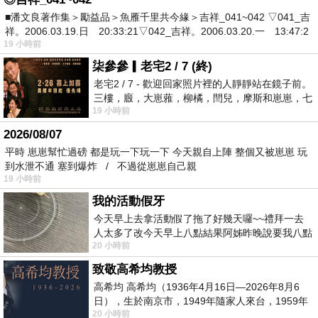
■潘文良著作集＞勵益品＞魚雁千里共今緣＞吉祥_041~042 ▽041_吉
祥。2006.03.19.日 20:33:21▽042_吉祥。2006.03.20.一 13:47:2
19 小時前
柒參參▎老宅2 / 7 (終)
老宅2 / 7 - 歡迎回家照片裡的人靜靜站在鏡子前。
三樓，廄，大崽蕥，柳橘，閆兒，摩斯和崽崽，七
19 小時前
個人整整齊齊地站在鏡框之外，如同
2026/08/07
平時 崽崽幫忙過磅 都是玩一下玩一下 今天親自上陣 整個又被崽崽 玩
到水泄不通 塞到爆炸 / 不過從崽崽自己親
19 小時前
我的活動假牙
今天早上去拿活動假了拖了好幾天囉~~禮拜一去
人太多了改今天早上八點結果阿姊昨晚說要我八點
20 小時前
去西螺農會~回到莿桐都8點半多了
致敬高希均教授
高希均 高希均（1936年4月16日—2026年8月6
日），生於南京市，1949年隨家人來台，1959年
20 小時前
赴美深造並取得經濟發展博士學位。曾任