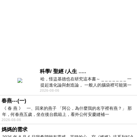
科學/ 聖經 /人生 .....
哈，怪盜基德也在研究這本書～ _ _ _ _ _ _ _ 一
提起進化論與創造論， 一般人的腦袋裡可能第一
2026-08-06
時間就有「 進化論很科
春燕---(一)
《 春 燕 》 一、回來的燕子 「阿公，為什麼我的名字裡有燕？」 那
年，何春燕五歲，坐在後台戲箱上，看外公何安慶縫補一
2026-08-06
媽媽的需求
2026 年 8 月 6 日我希望能有靈感，平靜的心，寫《媽媽》這系列好久