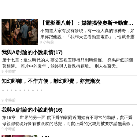
【電影圈八卦】：媒體揭發奧斯卡動畫項目投票醜聞！好萊塢為什麼看不起動畫電影？
不知道大家有沒有發現，有一種人真的很神奇，如
果你跟他說：「我昨天去看動畫電影」，他就會露
8 小時前
出一種慈祥的微笑，然後問你是不是陪小
我與AI討論的小說劇情(17)
第十七章：遺失時代的人 辦公室裡安靜得只剩時鐘聲。 堯禹舜低頭翻
著相簿。 照片中的袁年，始終與人群保持距離。 別人在聊天。
9 小時前
知幻即離，不作方便，離幻即覺，亦無漸次
。。。。。。。。。。
9 小時前
我與AI討論的小說劇情(16)
第16章 世界的另一面 虞正舜的家附近開始有不尋常的動靜，虞正舜
母親都發現好像有被跟蹤的感覺，而虞正舜的父親則被要求請無薪假，
9 小時前