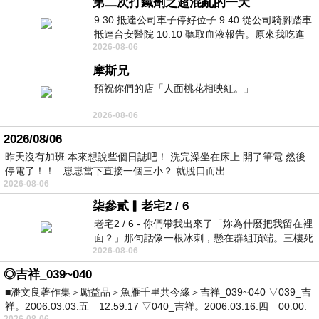
第二次打鐵劑之超混亂的一天
9:30 抵達公司車子停好位子 9:40 從公司騎腳踏車
抵達台安醫院 10:10 聽取血液報告。原來我吃進
2026-08-06
去的 B12 彌可保並非沒有吸收而是超
摩斯兄
預祝你們的店「人面桃花相映紅。」
2026-08-06
2026/08/06
昨天沒有加班 本來想說些個日誌吧！ 洗完澡坐在床上 開了筆電 然後
停電了！！ 崽崽當下直接一個三小？ 就脫口而出
2026-08-06
柒參貳▎老宅2 / 6
老宅2 / 6 - 你們帶我出來了「妳為什麼把我留在裡
面？」那句話像一根冰刺，懸在群組頂端。三樓死
2026-08-06
死盯著照片裡的人。那個人確實站在
◎吉祥_039~040
■潘文良著作集＞勵益品＞魚雁千里共今緣＞吉祥_039~040 ▽039_吉
祥。2006.03.03.五 12:59:17 ▽040_吉祥。2006.03.16.四 00:00:
2026-08-06