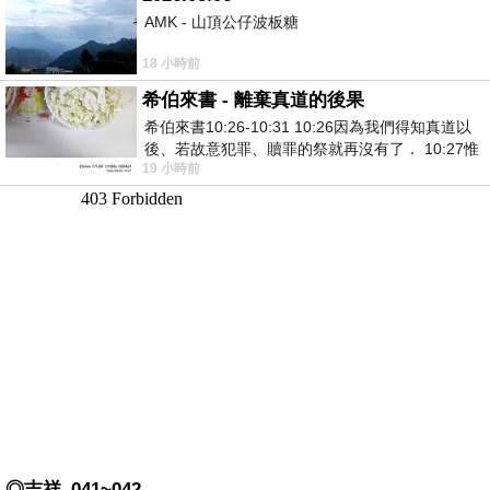
AMK - 山頂公仔波板糖
18 小時前
希伯來書 - 離棄真道的後果
希伯來書10:26-10:31 10:26因為我們得知真道以
後、若故意犯罪、贖罪的祭就再沒有了． 10:27惟
19 小時前
有戰懼等候審判和那燒滅眾敵人的烈火
◎吉祥_041~042