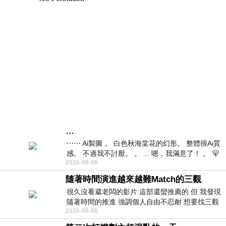
…
⋯⋯ Ai製圖 。 白色秋海棠花的幻形。 整體很Ai質
感。 不過我不討厭。 。 ... 嗯，我滿意了！ 。 🐻
2026-08-06
昨中
隨著時間演進越來越難Match的三觀
很久沒看葳老闆的影片 這部還蠻推薦的 但 我發現
隨著時間的推進 強調個人自由不忍耐 想要找三觀
2026-08-06
接近的不要說對象 連朋友都超