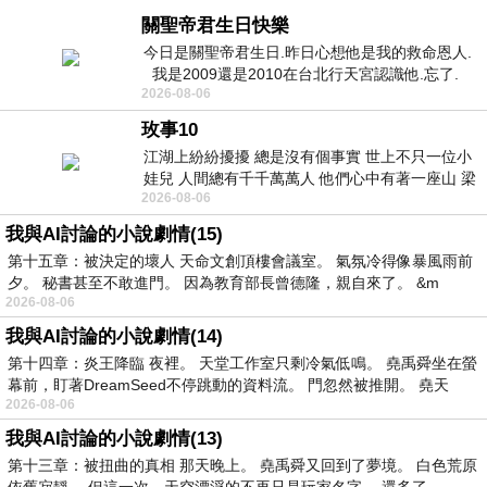
關聖帝君生日快樂
今日是關聖帝君生日.昨日心想他是我的救命恩人.
我是2009還是2010在台北行天宮認識他.忘了.
2026-08-06
一個奇摩交友的網友學
玫事10
江湖上紛紛擾擾 總是沒有個事實 世上不只一位小
娃兒 人間總有千千萬萬人 他們心中有著一座山 梁
2026-08-06
山佛山泰華衡恆嵩 一山之高
我與AI討論的小說劇情(15)
第十五章：被決定的壞人 天命文創頂樓會議室。 氣氛冷得像暴風雨前
夕。 秘書甚至不敢進門。 因為教育部長曾德隆，親自來了。 &m
2026-08-06
我與AI討論的小說劇情(14)
第十四章：炎王降臨 夜裡。 天堂工作室只剩冷氣低鳴。 堯禹舜坐在螢
幕前，盯著DreamSeed不停跳動的資料流。 門忽然被推開。 堯天
2026-08-06
我與AI討論的小說劇情(13)
第十三章：被扭曲的真相 那天晚上。 堯禹舜又回到了夢境。 白色荒原
依舊寂靜。 但這一次，天空漂浮的不再只是玩家名字。 還多了