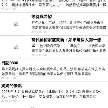
好久，媽媽確是我生命中最重要的人之一，雖然很想媽媽像我愛她一樣
2026-08-06
等待與希望
紅色大地，莊喆，1990。亂世浮生仍想立身處世
老老實實做人撫著心跳聽音辨位依憑直覺與本能鑽
2026-08-06
向裂隙的亮處探索另一個心聲另一個共鳴的
當代藝術家盧嵐新：如果每個人都一樣，這世界該有多無聊？
🏛️ 「他們說我不像。」「我笑了。」 當代藝術家
盧嵐新在此幅兼具古典典雅與當代抽象語彙的新作
2026-08-06
中，以沈靜的藍色空間為背景，描繪了
日記0806
早上陪周媽去買東西 先去全聯買生菜、山葵、沙拉 然後走在保安市場
她買番茄、南瓜子 我與認識的攤販大姊們打招呼 又被周媽唸：
2026-08-06
媽媽的優點
2026 年 8 月 6 日媽媽從前在《北窗內外》散文中寫到理想的遊俠生
活：不結婚、不生孩子、交女朋友、做喜歡的事業、單獨遊走江
2026-08-06
湖⋯⋯，