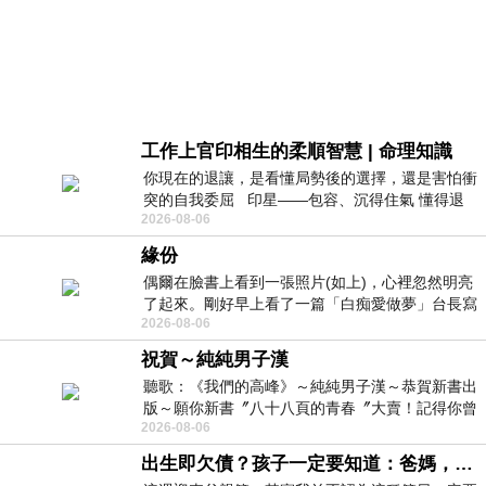
工作上官印相生的柔順智慧 | 命理知識
你現在的退讓，是看懂局勢後的選擇，還是害怕衝
突的自我委屈 印星——包容、沉得住氣 懂得退
2026-08-06
一步觀察，不會
緣份
偶爾在臉書上看到一張照片(如上)，心裡忽然明亮
了起來。剛好早上看了一篇「白痴愛做夢」台長寫
2026-08-06
的貼文，在回顧年輕時瘋狂愛上
祝賀～純純男子漢
聽歌：《我們的高峰》～純純男子漢～恭賀新書出
版～願你新書〞八十八頁的青春〞大賣！記得你曾
2026-08-06
經在我的版留言…「好讚的圖^^感覺大家
出生即欠債？孩子一定要知道：爸媽，其實我不欠你們