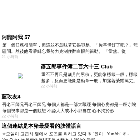
阿龍阿我 57
第一個任務很簡單，但這並不意味著它很容易。「你準備好了吧？」龍
疆問。然後他看著緋忘我努力克制住翻白眼的衝動。 「當然。從
21 小時前
彥五郎事件簿二百六十三:Club
重石不再只是歲月的累積，更能像標籤一般，標籤
越多，反而更能像是勳章一般，加冕著榮耀萬丈。
22 小時前
習慣一如縱容，成了再難輕輕放下的罪證
藍玫友4
吾老三師兄吾老三師兄 每個人都是一部大藏經 每個心房都是一座寺院
每個視事都是一個觀想 不論大大或小小都自在 心不拘於形
22 小時前
這個連結是本豬最愛看的肢體語言
✳️모델이 고급차 옆에서 포즈를 취하고 있다.✳️ "윤아 , YunAh" ✳️ -
YouTube 她具備的展現正是本豬為人所缺的最愛