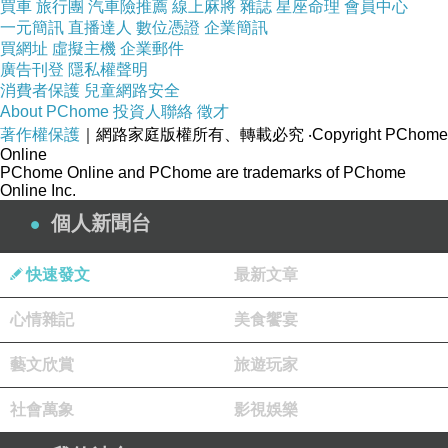
買車
旅行團
汽車險推薦
線上麻將
雜誌
星座命理
會員中心
己塑造出來的冷漠形象導致，怎麼還這麼可笑的希望崔珉
一元簡訊
直播達人
數位憑證
企業簡訊
豪能像起初那樣，就算是逼問他是不是李泰民，至少還會
買網址
虛擬主機
企業郵件
廣告刊登
隱私權聲明
因為這張臉對他噓寒問暖。
消費者保護
兒童網路安全
About PChome
投資人聯絡
徵才
著作權保護
｜網路家庭版權所有、轉載必究
‧Copyright PChome
心中那份委屈憋了一晚，卻也無從宣洩也無法述說。
Online
雙臂緊緊圈著自己發冷的身體，泰民失落的撇開和對方交
PChome Online and PChome are trademarks of PChome
Online Inc.
集的視線，不想再讓那張臉一次次擾亂他的心，只是這份
個人新聞台
像被潑了冷水的心情像老天玩弄他那樣，給了一個回馬槍
讓他措手不及。
快速發文
最新文章
心情雜記
美食饗宴
不屬於他的溫度裹住了他遮掩不了裸露的後背，一抬頭就
看見崔珉豪將自己身上的外套蓋在他身上，還沒來的及反
藝文欣賞
旅遊玩家
應，對方俯下身便將他打橫抱了起來。
社會萬象
影視娛樂