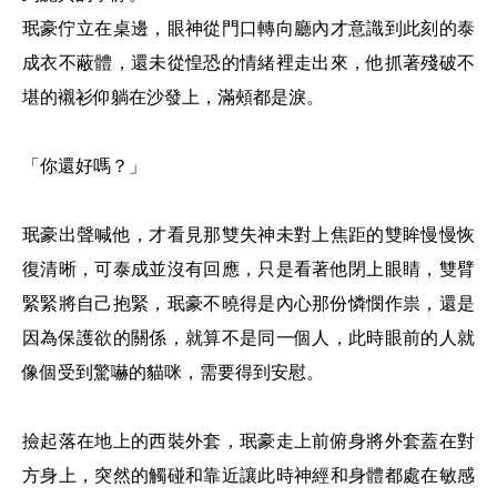
珉豪佇立在桌邊，眼神從門口轉向廳內才意識到此刻的泰
成衣不蔽體，還未從惶恐的情緒裡走出來，他抓著殘破不
堪的襯衫仰躺在沙發上，滿頰都是淚。
「你還好嗎？」
珉豪出聲喊他，才看見那雙失神未對上焦距的雙眸慢慢恢
復清晰，可泰成並沒有回應，只是看著他閉上眼睛，雙臂
緊緊將自己抱緊，珉豪不曉得是內心那份憐憫作祟，還是
因為保護欲的關係，就算不是同一個人，此時眼前的人就
像個受到驚嚇的貓咪，需要得到安慰。
撿起落在地上的西裝外套，珉豪走上前俯身將外套蓋在對
方身上，突然的觸碰和靠近讓此時神經和身體都處在敏感