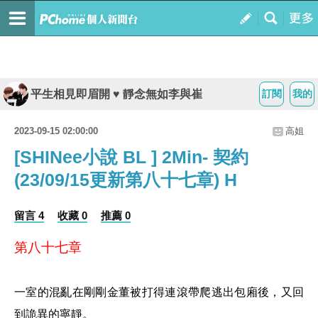
平生相見即眉開 ♥ 靜念無如李與崔
訂閱
我的
2023-09-15 02:00:00
高姐
[SHINee小說 BL ] 2Min- 契約
(23/09/15更新第八十七章) H
留言 4
收藏 0
推薦 0
第八十七章
一室的混亂在剛剛金董被打得連滾帶爬逃出包廂後，又回
到詭異的寧靜。