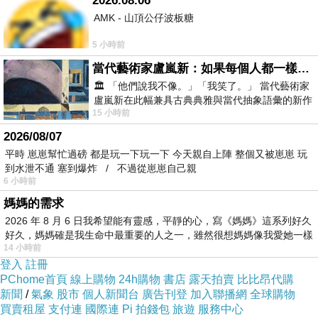
2026.08.06
處湧出的不明情緒讓他有些無法承受。
AMK - 山頂公仔波板糖
「泰民小心車！」
5 小時前
『叭叭──』
當代藝術家盧嵐新：如果每個人都一樣，這世界該有多無聊？
警示的喇叭聲及刺耳的煞車聲響劃破了原本平靜
🏛️ 「他們說我不像。」「我笑了。」 當代藝術家
盧嵐新在此幅兼具古典典雅與當代抽象語彙的新作
的道路，路上行人看著因剎車而急轉方向盤的汽
15 小時前
中，以沈靜的藍色空間為背景，描繪了
車脫離原本的路線，還有那差點被撞上的人被另
2026/08/07
一人及時拉了一把雙雙滾在路邊議論紛紛著。
平時 崽崽幫忙過磅 都是玩一下玩一下 今天親自上陣 整個又被崽崽 玩
到水泄不通 塞到爆炸 / 不過從崽崽自己親
「你沒事嗎？有沒有受傷？」珍基著急的拉開剛
6 小時前
才被自己護在懷中的人，上下尋找著對方身上是
媽媽的需求
否有傷口。
2026 年 8 月 6 日我希望能有靈感，平靜的心，寫《媽媽》這系列好久
好久，媽媽確是我生命中最重要的人之一，雖然很想媽媽像我愛她一樣
「我
…
我沒事
……
」即便剛經歷一場危險的意
14 小時前
外，泰民看似受了點驚嚇，可眼睛卻還盯著對街
登入
註冊
PChome首頁
線上購物
24h購物
書店
露天拍賣
比比昂代購
的那棟公寓。
新聞
/
氣象
股市
個人新聞台
廣告刊登
加入聯播網
全球購物
珍基順著泰民的視線看去，內心有些不是滋味，
買賣租屋
支付連
國際連
Pi 拍錢包
旅遊
服務中心