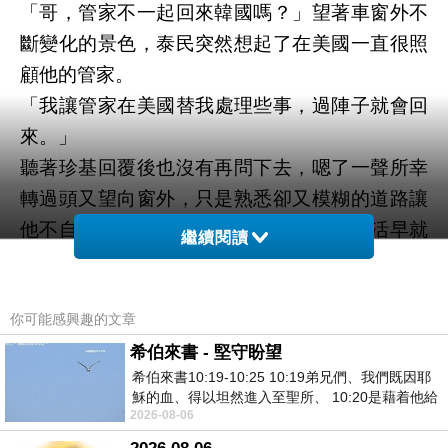
「哥，管家不一起回來韓國嗎？」望著車窗外不
斷變化的景色，泰民突然想起了在美國一直很照
顧他的管家。
「我讓
管家
在美國替我處理些事，過陣子就會回
來。」
聽著珍基回覆後也沒有再問下去，嗯了一聲所幸
轉過頭又望向窗外，只是熟悉卻又模糊的道路讓
他不自覺坐正了身子，兩年間在他鄉的生活早就
繼續閱讀
淡忘很多曾經的環境，努力找尋著腦中深處的記
憶時，眼前一晃眼過去的那棟獨立公寓就這麼硬
生生紮進內心深處。
你可能感興趣的文章
「停車！ 」
希伯來書 - 堅守盼望
希伯來書10:19-10:25 10:19弟兄們、我們既因耶
一聲大喊讓司機嚇了一跳連忙踩剎車，
泰民也
穌的血、得以坦然進入至聖所、 10:20是藉着他給
不管這麼大一個反彈力道就衝下車；愣愣地看著
2026-08-06
我們開了一條又新又活的路從幔子經過
眼前那棟獨立公寓，腳步跟著緩緩移動，內心深