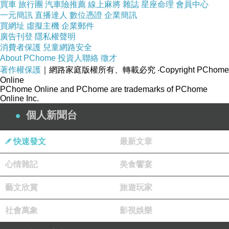
買車
旅行團
汽車險推薦
線上麻將
雜誌
星座命理
會員中心
將對方小心地拉起身後就是一頓責罵。
一元簡訊
直播達人
數位憑證
企業簡訊
「你知不知道這樣突然衝下車很危險啊！後方的
買網址
虛擬主機
企業郵件
廣告刊登
隱私權聲明
車根本來不及反應，要是我沒有拉住你，被撞上
消費者保護
兒童網路安全
了該怎麼辦？」
About PChome
投資人聯絡
徵才
「對不起
……
」
著作權保護
｜網路家庭版權所有、轉載必究
‧Copyright PChome
Online
看著泰民眼神中讀不清的情緒，珍基有些後悔讓
PChome Online and PChome are trademarks of PChome
Online Inc.
司機故意走這條路，原以為觸景傷情或許能讓泰
個人新聞台
民想起被傷害的種種，殊不知會讓對方的反應這
麼大；抓著泰民的手趕緊將人帶回車上，他怕再
快速發文
最新文章
待下去就無法在自己掌控內了。
泰民轉頭望著漸漸消失在視線中的公寓，內心那
心情雜記
美食饗宴
股壓抑又說不上來的感覺，讓他開始懷疑究竟回
藝文欣賞
旅遊玩家
到這片土地
…
是不是對的決定。
社會萬象
影視娛樂
－機場－