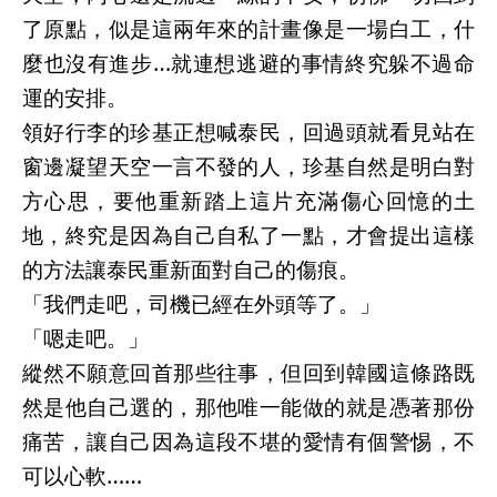
了原點，似是這兩年來的計畫像是一場白工，什
麼也沒有進步
…
就連想逃避的事情終究躲不過命
運的安排。
領好行李的珍基正想喊泰民，回過頭就看見站在
窗邊凝望天空一言不發的人，珍基自然是明白對
方心思，要他重新踏上這片充滿傷心回憶的土
地，終究是因為自己自私了一點，才會提出這樣
的方法讓泰民重新面對自己的傷痕。
「我們走吧，司機已經在外頭等了。」
「嗯走吧。」
縱然不願意回首那些往事，但回到韓國這條路既
然是他自己選的，那他唯一能做的就是憑著那份
痛苦，讓自己因為這段不堪的愛情有個警惕，不
可以心軟
……