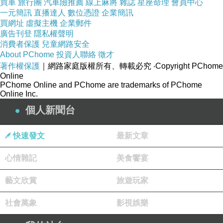
買車
旅行團
汽車險推薦
線上麻將
雜誌
星座命理
會員中心
春年華、追逐夢想的年紀，卻比其他人承受更多
一元簡訊
直播達人
數位憑證
企業簡訊
買網址
虛擬主機
企業郵件
不該是這時候必須面對的事情。
廣告刊登
隱私權聲明
消費者保護
兒童網路安全
「你
…
還好嗎？」心中有無數的疑問想說出口，
About PChome
投資人聯絡
徵才
著作權保護
｜網路家庭版權所有、轉載必究
‧Copyright PChome
也許是因為害怕聽見自己無法承受的的回應，也
Online
可能只是不希望再增添對方心裡的壓力，最終只
PChome Online and PChome are trademarks of PChome
Online Inc.
是簡短的問候。
個人新聞台
如此平常不過的詢問，泰民內心所壓抑的龐大情
快速發文
最新文章
緒就像是得到了一絲救贖，在狂風暴雨的大海中
心情雜記
美食饗宴
抓到浮木般不禁紅了眼眶。低下去的頭是為了掩
飾那出賣自己在眼眶打轉的淚水，湧上心頭的情
藝文欣賞
旅遊玩家
緒帶著哽咽的鼻音搖搖頭。
社會萬象
影視娛樂