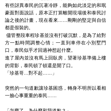
有些訝異泰民的沉著冷靜，能夠如此淡定的和珉
豪面對面說話，原本正打算離開現場後和泰民討
論之後的計畫，現在看來
……
剛剛的堅定與自信
都是假裝的。
儘管整段車程珍基並沒有打破沉默，是為了給對
方一點時間調整心情；一直到車停在小別墅門
口，泰民似乎才回過神想起什麼。
進了屋內並沒有馬上回臥房，望著珍基準備上樓
的背影，泰民頓了頓還是開了口。
「珍基哥
…
對不起
……
」
突然的一句道歉讓珍基困惑，轉身不明所以看相
一臉心事重重的泰民
……
「怎麼了，為什麼和我道歉？」