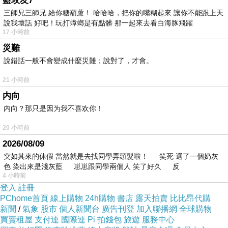
藍玫友7
稱讚才鬆了口氣，輕輕一笑沒有再說些什麼。
三師兄三師兄 給你糖葫蘆！ 哈哈哈，把你的嘴糊起來 讓你不能跟上天
說我壞話 好吧！玩打蟑螂是有點髒 那一起來去看白海豚飛躍
「哥，我先回房了，你也早點休息吧。」
17 小時前
災難
說錯話一般不會變成什麼災難；說對了，才會。
撐起一抹笑容仍掩蓋不了倦容，或許這兩年下來
早已習慣泰民這種強顏歡笑，可是今天呢？今天
21 小時前
所擠出的笑容又是以什麼樣的心態呢？
内向
内向？那只是因为我不喜欢你！
從見到珉豪第一眼的慌張到後來的沉著應付，在
他的心裡到底承受多少情緒與痛苦呢？
20 小時前
2026/08/09
突如其來的休假 當然就是去找同學弄頭髮啦！ 笑死 選了一個奶灰
「泰民啊
……
」
色 染出來是淺灰藍 崽崽跟同學兩個人 笑了好久 反
4 小時前
登入
註冊
「嗯？」
PChome首頁
線上購物
24h購物
書店
露天拍賣
比比昂代購
新聞
/
氣象
股市
個人新聞台
廣告刊登
加入聯播網
全球購物
買賣租屋
支付連
國際連
Pi 拍錢包
旅遊
服務中心
望著泰民成熟許多的面容，珍基心疼在這該是青