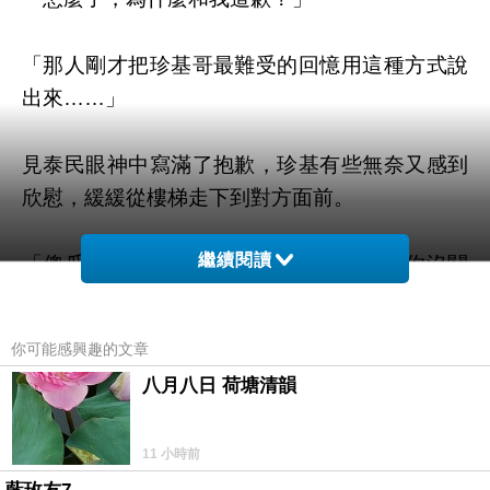
「那人剛才把珍基哥最難受的回憶用這種方式說
出來
……
」
見泰民眼神中寫滿了抱歉，珍基有些無奈又感到
欣慰，緩緩從樓梯走下到對方面前。
繼續閱讀
「傻瓜，你為什麼要替珉豪道歉呢？這和你沒關
係啊，況且
……
」珍基溫柔地說道，言語轉折處
停頓了會兒，讓泰民感到疑惑。
你可能感興趣的文章
八月八日 荷塘清韻
「況且你剛才不是也幫我出氣了嗎，泰民啊你那
時候真帥，珉豪被你說的啞口無言呢。」
11 小時前
原本還有些擔心珍基後面的話，但一聽是這樣的