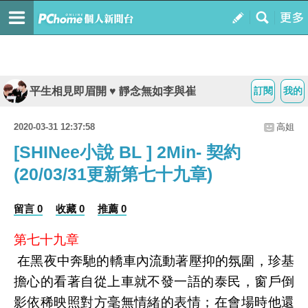
平生相見即眉開 ♥ 靜念無如李與崔
訂閱
我的
2020-03-31 12:37:58
高姐
[SHINee小說 BL ] 2Min- 契約
(20/03/31更新第七十九章)
留言 0
收藏 0
推薦 0
第七十九章
在黑夜中奔馳的轎車內流動著壓抑的氛圍，珍基
擔心的看著自從上車就不發一語的泰民，窗戶倒
影依稀映照對方毫無情緒的表情；在會場時他還