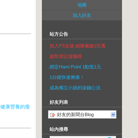
地圖
加入好友
站方公告
加入PS女孩 組隊瘋搶2百萬
超取登記送咖啡
綁定Hami Point 1點抵1元
1分鐘快速揪痛！
成為獨立小姐的滾錢心法
好友列表
-健康營養的瘦
好友的新聞台Blog
站內搜尋