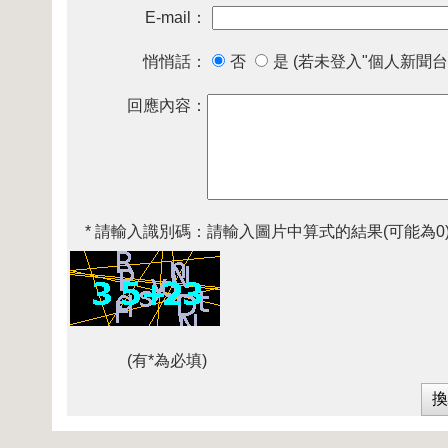
E-mail：
悄悄話：
否
是 (若未登入"個人新聞台
回應內容：
* 請輸入識別碼：
請輸入圖片中算式的結果(可能為0
(有*為必填)