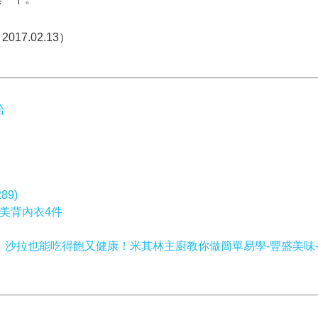
7.02.13）
恰
89)
定美背內衣4件
：沙拉也能吃得飽又健康！米其林主廚教你做簡單易學-豐盛美味