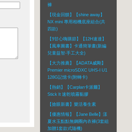
褲
【現金回饋】【shine away】
NX mini 專用相機底座組合(共
四款)
【9甘心嗨購節】【12H速達】
【風車圖書】卡通簡筆畫(新編
兒童益智‧手工大全)
【大力推薦】【ADATA威剛】
Premier microSDXC UHS-I U1
128G記憶卡(附轉卡)
【熱銷】【Carplan卡派爾】
Stick It 速乾噴霧黏膠
【搶眼新書】樂活養生素
【優惠情報】【Jane Belle】漾
夏水玉點點無鋼圈內衣褲(3套組
加贈1套款式隨機)