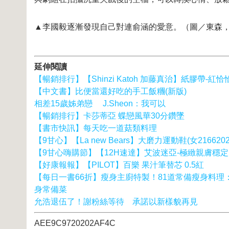
▲李國毅逐漸發現自己對連俞涵的愛意。（圖／東森，201
延伸閱讀
【暢銷排行】【Shinzi Katoh 加藤真治】紙膠帶-紅恰
【中文書】比便當還好吃的手工飯糰(新版)
相差15歲姊弟戀 J.Sheon：我可以
【暢銷排行】卡莎蒂亞 蝶戀風華30分鑽墜
【書市快訊】每天吃一道菇類料理
【9甘心】【La new Bears】大磨力運動鞋(女2166202
【9甘心嗨購節】【12H速達】艾波迷亞-極緻親膚穩
【好康報報】【PILOT】百樂 果汁筆替芯 0.5紅
【每日一書66折】瘦身主廚特製！81道常備瘦身料理
身常備菜
允浩退伍了！謝粉絲等待 承諾以新樣貌再見
AEE9C9720202AF4C