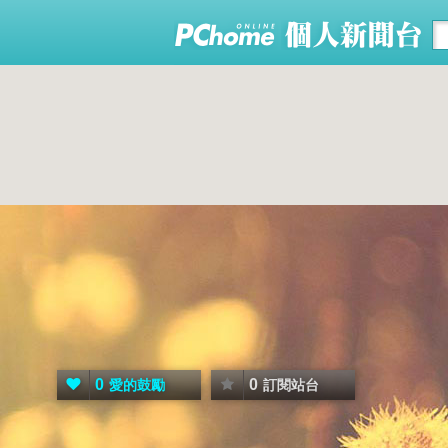
0
0
愛的鼓勵
訂閱站台