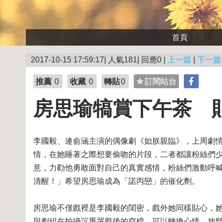
首頁
2017-10-15 17:59:17| 人氣181| 回應0 |
上一篇
|
下一篇
推薦
0
收藏
0
轉貼
0
訂閱站台
房思瑜犒賞下午茶 
李國毅、連俞涵主演的偶像劇《如朕親臨》，上周劇
情，在她睡著之際想要偷吻的片段，二者都讓粉絲們
意，力勸他勇敢面對自己的真實感情，粉絲們激動呼
清醒！」希望房思瑜成為「諾丙戀」的催化劑。
房思瑜不僅戲裡是李國毅的閨密，戲外她同樣貼心，
與劇組在拍攝沉重哭戲後的空檔，可以轉換心情、放