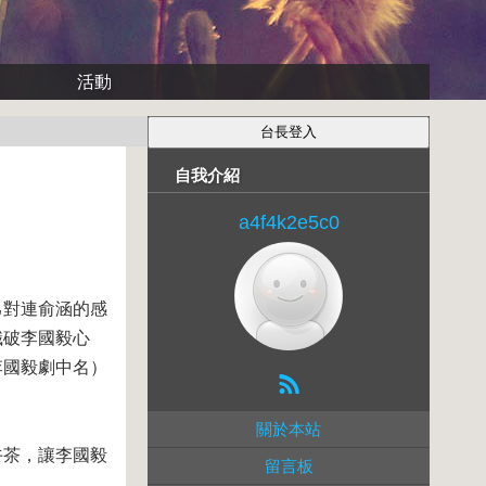
活動
自我介紹
a4f4k2e5c0
己對連俞涵的感
識破李國毅心
李國毅劇中名）
關於本站
午茶，讓李國毅
留言板