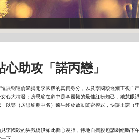
貼心助攻「諾丙戀」
情進展到連俞涵揭開李國毅的真實身分，以及李國毅逐漸正視自
少女心大噴發；房思瑜在劇中是李國毅的最佳紅粉知己，她慧眼
喊「以樂（房思瑜劇中名）醫生終於啟動閨密模式，快讓王諾（
她見李國毅的哭戲橋段如此撕心裂肺，特地自掏腰包請劇組喝下
鬆一下。