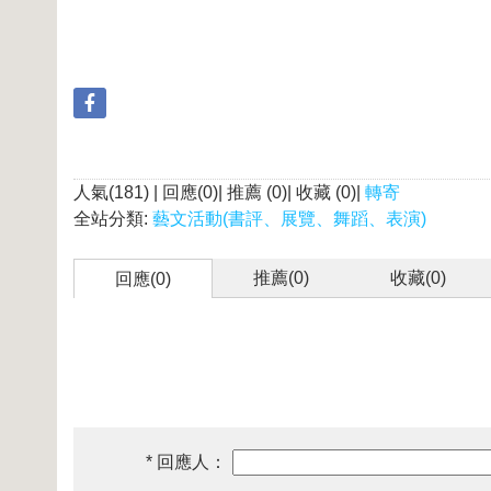
人氣(181) | 回應(0)| 推薦 (
0
)| 收藏 (
0
)|
轉寄
全站分類:
藝文活動(書評、展覽、舞蹈、表演)
推薦(
0
)
收藏(
0
)
回應(0)
* 回應人：