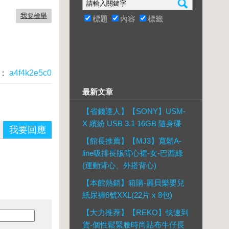
我要檢舉
標題
內容
標籤
：
a4f4k2e5c0
最新文章
【省錢達人】【SONY】USM-
X 繽紛 USB 3.1 16GB 隨身碟
我要回應
【館長推薦】【MJ3】寬鬆A-
line吸排長版背心裙-女-巴西綠
(運動背心、外搭背心)
【本館熱銷】箱購-麗貝樂嬰兒
紙尿褲6號XXL(22片 x 8包)
【大力推荐】【REKO】快速到
貨-個性鬆緊腰時尚貼布牛仔長