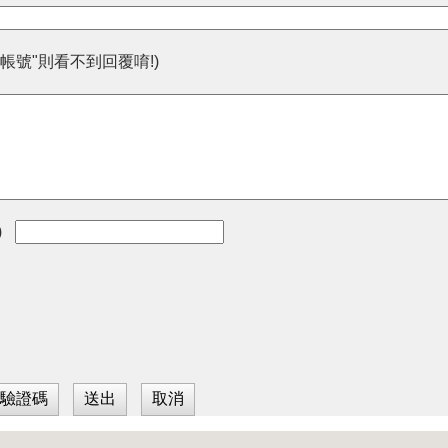
帳號"則看不到回覆唷!)
)