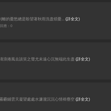
離的憂愁總是盼望著秋雨洗盡煩憂...
(詳全文)
| 回應：0
濤浪捲風去談笑之聲尤未遠心沉無端此生盡
(詳全文)
霧霾鋪雲天凝望處處水濂瀧沉沉心情褂塵空
(詳全文)