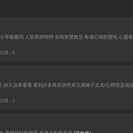
小草般脆弱 人世來靜悄悄 去時無聲無息 有感心情的變化 心靈有股
| 回應：0
好久沒來看看 看到許多格友依然來沉風格子走走/心裡很是感謝 人
| 回應：2