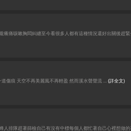
癢痛咳嗽胸悶糾纏至今看很多人都有這種情況還好出關後趕緊去看
傷痕 天空不再美麗風不再輕盈 然而溪水聲聲流 ...
(詳全文)
人排隊趕著篩檢自己有沒有中標每個人都忙著自己心裡想做的事人