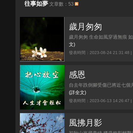
往事如夢
文章數：53
歲月匆匆
歲月匆匆 生命如風穿過無痕 如
文)
發表時間：2023-08-24 21:31:48 
感恩
自去年跌倒腳受傷已將近七個月 
(詳全文)
發表時間：2023-06-13 14:26:47 
風拂月影