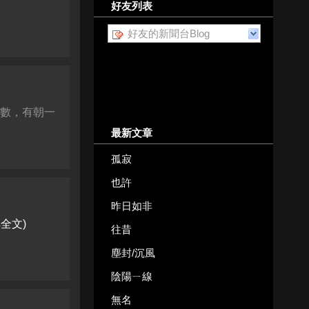
好友列表
好友的新聞台Blog
定數，有朝一
最新文章
孤寂
也許
昨日如非
詳全文)
往昔
塵封/沉風
陰陽ㄧ線
無名