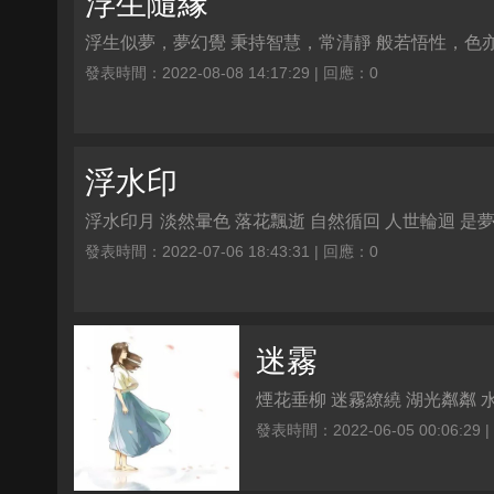
浮生隨緣
浮生似夢，夢幻覺 秉持智慧，常清靜 般若悟性，色亦空
發表時間：2022-08-08 14:17:29 | 回應：0
浮水印
浮水印月 淡然暈色 落花飄逝 自然循回 人世輪迴 是
發表時間：2022-07-06 18:43:31 | 回應：0
迷霧
煙花垂柳 迷霧繚繞 湖光粼粼 水
發表時間：2022-06-05 00:06:29 