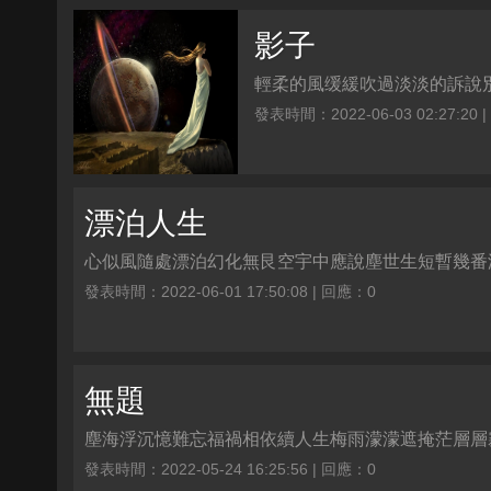
影子
輕柔的風缓緩吹過淡淡的訴說別
發表時間：2022-06-03 02:27:20 
漂泊人生
心似風隨處漂泊幻化無艮空宇中應說塵世生短暫幾番
發表時間：2022-06-01 17:50:08 | 回應：0
無題
塵海浮沉憶難忘福禍相依續人生梅雨濛濛遮掩茫層層
發表時間：2022-05-24 16:25:56 | 回應：0