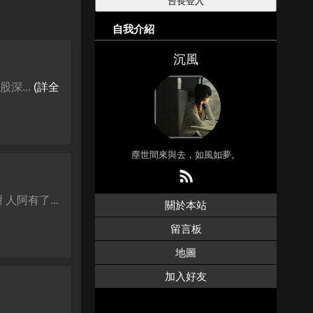
自我介紹
沉風
深...
(詳全
塵世間來與去，如風如夢。
阿有了...
關於本站
留言板
地圖
加入好友