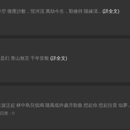
 微塵沙數，恆河流 萬劫今生，勤修持 隨緣清...
(詳全文)
夢是幻 青山無言 千年皆般
(詳全文)
波泛起 林中鳥兒低鳴 隨風低吟歲月歌曲 想起你 想起往昔 似夢..
| 回應：0