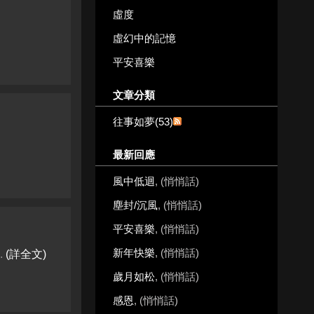
虛度
虛幻中的記憶
平安喜樂
文章分類
往事如夢(53)
最新回應
風中低迴
, (悄悄話)
塵封/沉風
, (悄悄話)
平安喜樂
, (悄悄話)
新年快樂
, (悄悄話)
.
(詳全文)
歲月如松
, (悄悄話)
感恩
, (悄悄話)