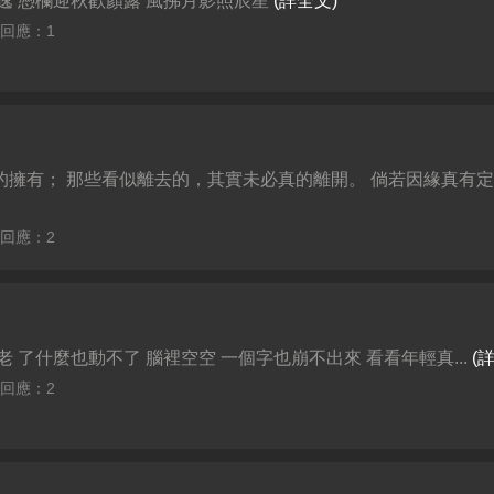
逸 憑欄迎秋歡顏露 風拂月影照辰星
(詳全文)
| 回應：1
的擁有； 那些看似離去的，其實未必真的離開。 倘若因緣真有
| 回應：2
 了什麼也動不了 腦裡空空 一個字也崩不出來 看看年輕真...
(
| 回應：2