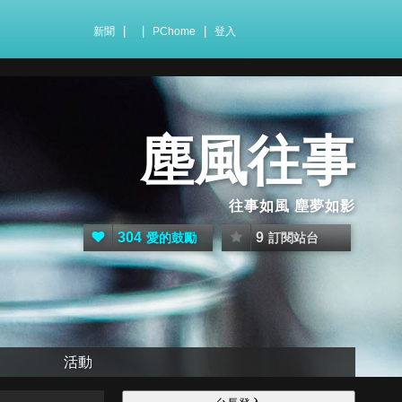
|
|
|
新聞
PChome
登入
塵風往事
往事如風 塵夢如影
304
9
愛的鼓勵
訂閱站台
活動