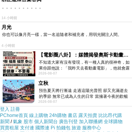
。。。。。。。。。。
●線長:100CM
14 小時前
月光
你也可以像月亮一樣，當一名追隨者和補充者，用弱光關注人間。
●內附收納魔術貼
4 小時前
【電影圈八卦】：媒體揭發奧斯卡動畫項目投票醜聞！好萊塢為什麼看不起動畫電影？
不知道大家有沒有發現，有一種人真的很神奇，如
果你跟他說：「我昨天去看動畫電影」，他就會露
2026-08-07
出一種慈祥的微笑，然後問你是不是陪小
立秋
預告夏天將行漸遠 走過這陽光普照 卻又充滿逝去
的季節 無常已成為人生的日常 當擁著今夜的歡暢
2026-08-07
舒心 轉眼驟成昨日 而明晨 太陽
登入
註冊
PChome首頁
線上購物
24h購物
書店
露天拍賣
比比昂代購
新聞
/
氣象
股市
個人新聞台
廣告刊登
加入聯播網
全球購物
買賣租屋
支付連
國際連
Pi 拍錢包
旅遊
服務中心
商品訊息簡述
: