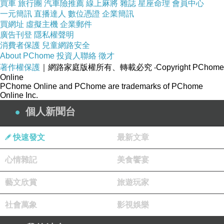
買車
旅行團
汽車險推薦
線上麻將
雜誌
星座命理
會員中心
一元簡訊
直播達人
數位憑證
企業簡訊
買網址
虛擬主機
企業郵件
台菱Micro傳輸充電扁線(五色)
廣告刊登
隱私權聲明
消費者保護
兒童網路安全
商品網址
:
http://whitehippo.net/redirect.php?
About PChome
投資人聯絡
徵才
著作權保護
｜網路家庭版權所有、轉載必究
‧Copyright PChome
k=3ae1f2c04cc5ba215f121eee32a2866e&uid1
Online
=&uid2=&uid3=&uid4=&uid5=
PChome Online and PChome are trademarks of PChome
Online Inc.
個人新聞台
快速發文
最新文章
樂天{光華新天地創意電子}D-Link DIR-600M
心情雜記
Wireless N150 無線路由器 喔!看呢來
美食饗宴
樂天CJS HX-550 筆記型電腦 15.6-FHD-
藝文欣賞
旅遊玩家
GTX970M 3G GDDR5 - I7-4720MQ - 16G -
社會萬象
120GB M.2 SSD - 無光碟 - WIN 8.1@E@
影視娛樂
樂天Brother 雷射滾筒組DR-350@E@