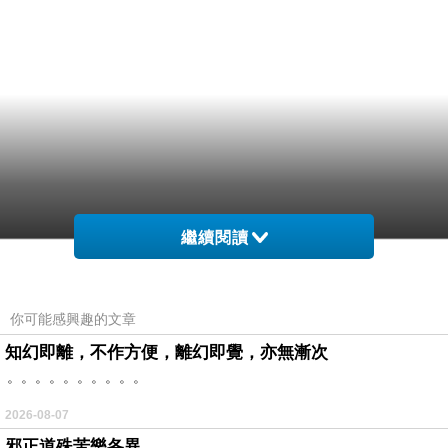
繼續閱讀
商品網址
:
台菱Micro傳輸充電扁線(五色)
你可能感興趣的文章
商品訊息功能
:
知幻即離，不作方便，離幻即覺，亦無漸次
。。。。。。。。。。
商品訊息描述
:
2026-08-07
邪正道殊苦樂各異