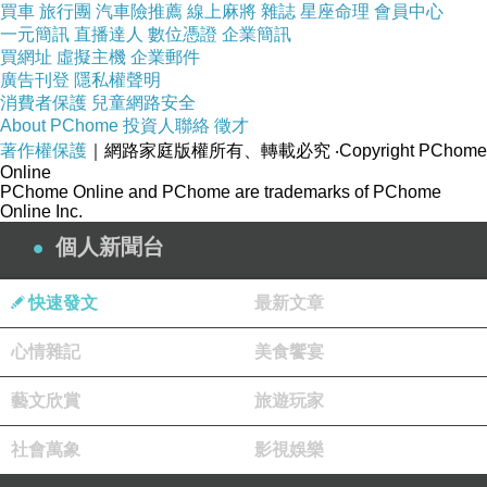
買車
旅行團
汽車險推薦
線上麻將
雜誌
星座命理
會員中心
一元簡訊
直播達人
數位憑證
企業簡訊
買網址
虛擬主機
企業郵件
? 全銅打造接頭，好拔插保護卡榫設計
廣告刊登
隱私權聲明
消費者保護
兒童網路安全
About PChome
? 傳輸速率可達100Mbps，傳輸頻寬最?
投資人聯絡
徵才
著作權保護
｜網路家庭版權所有、轉載必究
‧Copyright PChome
Online
? 高可達250MHz
PChome Online and PChome are trademarks of PChome
Online Inc.
個人新聞台
? PVC環保外被，強化線材拉力
快速發文
最新文章
心情雜記
美食饗宴
藝文欣賞
旅遊玩家
社會萬象
影視娛樂