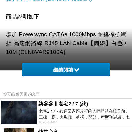
商品說明如下
群加 Powersync CAT.6e 1000Mbps 耐搖擺抗彎
折 高速網路線 RJ45 LAN Cable【圓線】白色 /
10M (CLN6VAR9100A)
繼續閱讀
你可能感興趣的文章
柒參參▎老宅2 / 7 (終)
老宅2 / 7 - 歡迎回家照片裡的人靜靜站在鏡子前。
三樓，廄，大崽蕥，柳橘，閆兒，摩斯和崽崽，七
2026-08-07
個人整整齊齊地站在鏡框之外，如同