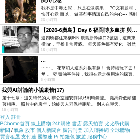
快其心意
我不是中毒太深， 只是在做笑果， PO文有題材，
快其心意 而以， 做某些事情讓自己的內心--- 感到
23 小時前
愉快。
【2026-6廣島】Day 6 福岡博多血拼 與機場接送少年司機深夜對談
連四晚都住東橫INN 廣島新幹線口2號店，這間東
橫inn，早餐非常豐盛。 每天菜色都有變化，雖然
18 小時前
看到工作人員拿出料理包加熱，但
…
⋯⋯ 。 花草幻人這系列很有趣！ 會持續玩下去！
商品網址
:
群加 Powersync CAT.6e 1000Mbps
🧡 。 🐻 毒油事件後，我很在意之後用油的採買。
6 小時前
前天購買了我之前就很愛
耐搖擺抗彎折 高速網路線 RJ45 LAN Cable【圓
我與AI討論的小說劇情(17)
線】白色 / 10M (CLN6VAR9100A)
第十七章：遺失時代的人 辦公室裡安靜得只剩時鐘聲。 堯禹舜低頭翻
著相簿。 照片中的袁年，始終與人群保持距離。 別人在聊天。
16 小時前
商品訊息功能
:
登入
註冊
PChome首頁
線上購物
24h購物
書店
露天拍賣
比比昂代購
商品訊息描述
:
新聞
/
氣象
股市
個人新聞台
廣告刊登
加入聯播網
全球購物
買賣租屋
支付連
國際連
Pi 拍錢包
旅遊
服務中心