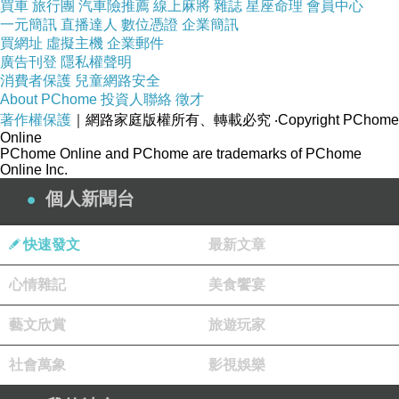
買車
旅行團
汽車險推薦
線上麻將
雜誌
星座命理
會員中心
一元簡訊
直播達人
數位憑證
企業簡訊
買網址
虛擬主機
企業郵件
虱目魚魚肚的份量給的好多喲，魚肉鮮甜，重
廣告刊登
隱私權聲明
消費者保護
兒童網路安全
點是他們家的虱目魚是無刺的，不用吃個老半
About PChome
投資人聯絡
徵才
天，一直在吐虱目魚很多得暗刺，吃起來方
著作權保護
｜網路家庭版權所有、轉載必究
‧Copyright PChome
Online
便，湯頭又好喝
PChome Online and PChome are trademarks of PChome
Online Inc.
個人新聞台
也有不加鹹粥，單純的魚肚湯可以選擇
快速發文
最新文章
心情雜記
美食饗宴
這家台南『王氏魚皮』的鹹粥我們第一次吃，
藝文欣賞
旅遊玩家
道地的新鮮食材，給的份量豐富，值得推薦大
社會萬象
家收入口袋名單找時間過來吃唷
影視娛樂