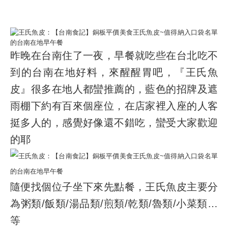
昨晚在台南住了一夜，早餐就吃些在台北吃不
到的台南在地好料，來醒醒胃吧，『王氏魚
皮』很多在地人都蠻推薦的，藍色的招牌及遮
雨棚下約有百來個座位，在店家裡入座的人客
挺多人的，感覺好像還不錯吃，蠻受大家歡迎
的耶
隨便找個位子坐下來先點餐，王氏魚皮主要分
為粥類/飯類/湯品類/煎類/乾類/魯類/小菜類…
等