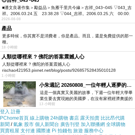
◎吉祥_043~045
香氣，個人覺得蠻喜歡的
■潘文良著作集＞勵益品＞魚雁千里共今緣＞吉祥_043~045 ▽043_吉
祥。2006.03.24.五 23:38:28 ▽044_吉祥。2006.03.25.六 00:00:
2026-08-08
產品
鹹粥加了虱目魚的皮，吃起來QQ軟軟的，魚
更多時候，你其實不是消費者，你是產品。而且，還是免費提供的那一
鱗片去得很乾淨，不刮嘴，但不是只有魚皮而
種。
18 小時前
已喔，上面還帶了一點肉唷
人類從哪裡來 ? 佛陀的答案震撼人心
人類從哪裡來 ? 佛陀的答案震撼人心
rischao421953.pixnet.net/blog/posts/926857528435010128
1 小時前
魚皮有豐富的膠原蛋白，很適合愛美的女生作
小朱週記 20260808_一位年輕人逐夢的真實故事
為養顏美容的輕食喔
這是一個真實又美麗的故事，下週一位年輕大學畢
業生要去實現她的美國夢，在沒有家裡經濟奧援的
13 小時前
情況下，靠著自我努力工作累積出國基
登入
註冊
肥瘦各半的肉燥飯，淋上香香的滷汁，吃完讓
PChome首頁
線上購物
24h購物
書店
露天拍賣
比比昂代購
新聞
/
氣象
股市
個人新聞台
廣告刊登
加入聯播網
全球購物
人好想再來扒一碗呀
買賣租屋
支付連
國際連
Pi 拍錢包
旅遊
服務中心