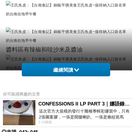
醬料區有辣椒和哇沙米及醬油
繼續閱讀
台南的香酥魚肉粥很好吃，王氏魚皮他們家的
粥不是煮的很稀爛的那種，粥裡的飯還是可以
你可能感興趣的文章
吃得到顆粒
CONFESSIONS II LP PART 3｜娜語錄II LP PART 3
這次官方大規模的發行十幾種專輯彩膠當中，只有
2張圖案膠，一張是開腿喇叭、一張是條紋斑馬
3 小時前
鹹粥再搭配香香酥酥的魚肉及芹菜，那口感及
版；目前官網上只剩澳洲商店AU STORE