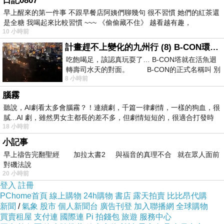
日記0807
早上醒來的第一件事 不跟早餐店阿姨們聊幾句 很不習慣 她們的紅茶還
是全糖 我喝起來比較習慣 ~~~ 《偷偷藏不住》 越看越有趣，
10 小時前
計畫趕不上變化的九州行 (8) B-CON環球塔
吃飽喝足，該認真玩耍了… B-CON塔就在活魚迴
轉壽司水天的對面。 B-CON的正式名稱叫 別
8 小時前
腦霧
聽說，AI劇看太多會腦霧？！連續劇，千篇一律劇情，一樣的狗血，很
全文多尼會從產品包裝開始介紹含此包特色與規
膩...AI 劇，雖然男女主都長的差不多，但劇情短短的，很適合打發時
18 小時前
格，接著開箱給大家一探產品，最後則是實際體
小記事
驗後的評價分享。
早上禱告完翻聖經 加拉太書2 與福音的真理不合 就在眾人面前
對磯法說
產品包裝
20 小時前
產品包裝上，各位會收到快遞包裝，這我就不多
登入
註冊
PChome首頁
線上購物
24h購物
書店
露天拍賣
比比昂代購
介紹了，拆開快遞包裝後裡面會用透明塑膠袋套
新聞
/
氣象
股市
個人新聞台
廣告刊登
加入聯播網
全球購物
住整個【Targus 泰格斯】EcoSmart 15.6 吋智能
買賣租屋
支付連
國際連
Pi 拍錢包
旅遊
服務中心