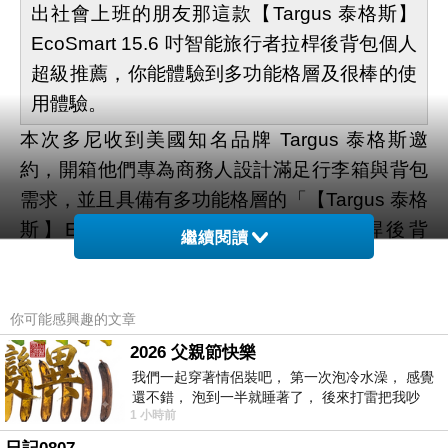
出社會上班的朋友那這款【Targus 泰格斯】
EcoSmart 15.6 吋智能旅行者拉桿後背包個人
超級推薦，你能體驗到多功能格層及很棒的使
用體驗。
本次多尼收到美國知名品牌 Targus 泰格斯邀
約，開箱他們專為商務人設計滿足行李箱與背包
需求，並且具備有多功能格層的「【Targus 泰格
斯】EcoSmart 15.6 吋智能旅行者拉桿後背
繼續閱讀
包」，如果你剛好看到【Targus 泰格斯】
EcoSmart 15.6 吋智能旅行者拉桿後背包想評估
入手，那本篇開箱文值得做為各位入手前評估資
你可能感興趣的文章
料閱讀。
2026 父親節快樂
▼ 買 Targus 品牌旗艦館【Targus 泰格斯】
我們一起穿著情侶裝吧， 第一次泡冷水澡， 感覺
還不錯， 泡到一半就睡著了， 後來打雷把我吵
EcoSmart 15.6 吋智能旅行者拉桿後背包官方販
1 小時前
醒， 手
售頁面