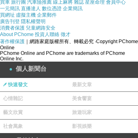
買車
旅行團
汽車險推薦
線上麻將
雜誌
星座命理
會員中心
旅行者拉桿後背包
一元簡訊
直播達人
數位憑證
企業簡訊
買網址
虛擬主機
企業郵件
廣告刊登
隱私權聲明
消費者保護
兒童網路安全
About PChome
投資人聯絡
徵才
著作權保護
｜網路家庭版權所有、轉載必究
‧Copyright PChome
Online
PChome Online and PChome are trademarks of PChome
Online Inc.
個人新聞台
快速發文
最新文章
而包裝上最重要其實是綁在包上的合格證，這也
心情雜記
美食饗宴
是保證產品是正本重要依據！不然現在假包很
藝文欣賞
旅遊玩家
多，大家入手時怕買到假貨一定要留意唷！同時
合格證上有產品資訊，下面多尼有彙整出
社會萬象
影視娛樂
【Targus 泰格斯】EcoSmart 15.6 吋智能旅行者