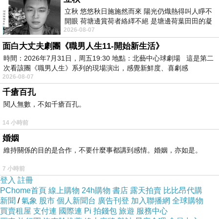
立秋 悠悠秋日施施然而來 陽光仍熾熱得叫人睜不
開眼 荷塘邊賞荷者絡繹不絕 是塘邊荷葉田田的凝
2026-08-07
望 風中飄逸的是映日荷花別樣紅
面白大丈夫劇團《職男人生11-開始新生活》
時間：2026年7月31日，周五19:30 地點：北藝中心球劇場 這是第二
次看該團《職男人生》系列的現場演出，感覺新鮮度、喜劇感
2026-08-07
千瘡百孔
閱人無數，不如千瘡百孔。
14 小時前
婚姻
維持關係的目的是合作，不要什麼事都講到感情。婚姻，亦如是。
7 小時前
登入
註冊
PChome首頁
線上購物
24h購物
書店
露天拍賣
比比昂代購
新聞
/
氣象
股市
個人新聞台
廣告刊登
加入聯播網
全球購物
買賣租屋
支付連
國際連
Pi 拍錢包
旅遊
服務中心