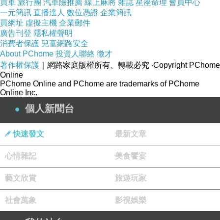
買車
旅行團
汽車險推薦
線上麻將
雜誌
星座命理
會員中心
一元簡訊
直播達人
數位憑證
企業簡訊
買網址
虛擬主機
企業郵件
廣告刊登
隱私權聲明
消費者保護
兒童網路安全
About PChome
投資人聯絡
徵才
著作權保護
｜網路家庭版權所有、轉載必究
‧Copyright PChome
Online
PChome Online and PChome are trademarks of PChome
Online Inc.
個人新聞台
快速發文
最新文章
心情雜記
美食饗宴
藝文欣賞
旅遊玩家
社會萬象
影視娛樂