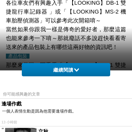
各位車友們有興趣入手「【LOOKING】DB-1 雙
捷龍行車記錄器 」或「【LOOKING】MS-2 機
車胎壓偵測器」可以參考此次開箱唷～
當然如果你跟我一樣是傳奇的愛好者，那麼這篇
也能來參考一下唷～那就廢話不多說趕快看看寄
送來的產品包裝上有哪些這兩好物的資訊吧！
產品包裝
那麼來賞圖一下看看「【LOOKING】DB-1 雙捷
繼續閱讀
龍行車記錄器 」、「【LOOKING】MS-2 機車
胎壓偵測器」包裝唄！
多尼也幫大家整理了兩款產品的特色與規格讓大
你可能感興趣的文章
家一起參考～
逢場作戲
▼ 「【LOOKING】DB-1 雙捷龍行車記錄器 」
一個人表情生動是因為他需要逢場作戲。
產品包裝
13 小時前
立秋