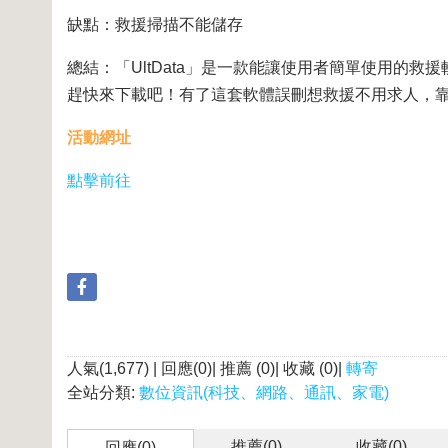
缺點：救援掃描不能儲存
總結：「UltData」是一款能讓使用者簡單使用的
趕快來下載吧！有了這套軟體誤刪想救援不用求人，
活動網址
點擊前往
人氣(1,677) | 回應(0)| 推薦 (
0
)| 收藏 (
0
)|
轉寄
全站分類:
數位資訊(科技、網路、通訊、家電)
推薦(
0
)
收藏(
0
)
回應(0)