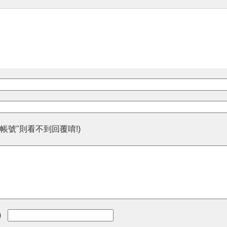
帳號"則看不到回覆唷!)
)