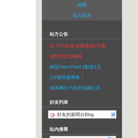
地圖
加入好友
站方公告
加入PS女孩 組隊瘋搶2百萬
超取登記送咖啡
綁定Hami Point 1點抵1元
1分鐘快速揪痛！
成為獨立小姐的滾錢心法
好友列表
好友的新聞台Blog
站內搜尋