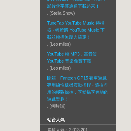
影片含字幕通通下載起來！
, (Stella Snow)
TuneFab YouTube Music 轉檔
器 - 輕鬆將 YouTube Music 下
載並轉檔無壓力搞定！
, (Leo miles)
YouTube 轉 MP3，高音質
YouTube 音樂免費下載
, (Leo miles)
開箱｜Fantech GP15 賽車遊戲
專用線性板機震動搖桿 - 隨插即
用的極致操控，享受暢享奔馳的
遊戲樂趣！
, (何時歸)
站台人氣
累積人氣：
2,013,201