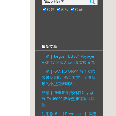
標題
內容
標籤
最新文章
開箱｜Targus TBB664 Voyager
EXP 17 吋旅人系列專業後背包
開箱｜KANTO ORA4 藍牙立體
聲書架喇叭 - 低音扎實、通透清
晰的小型美聲喇叭！
開箱｜PHILIPS 飛利浦 City 系
列 TAH6000 降噪藍牙耳罩式耳
機
使用教學｜【PremLogin 】串流