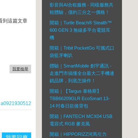
影音與AI合租服務 - 同樣服務共
租體驗，僅約三分之一價格！
看到這篇文章
開箱｜Turtle Beach® Stealth™
600 GEN 3 無線多平台電競耳
機
開箱｜Tribit PocketGo 可攜式口
袋藍牙喇叭
體驗｜SmartMobile 創宇通訊 -
我要檢舉
走進門市搞懂全台最大二手機連
鎖品牌，到底怎操作！
開箱｜【Targus 泰格斯】
TBB66209GLR EcoSmart 13-
a0921930512
14 吋春日款後背包
開箱｜FANTECH MCX04 USB
電容式 RGB 麥克風
開箱｜HIPPORIZZ河馬引力
我要回應