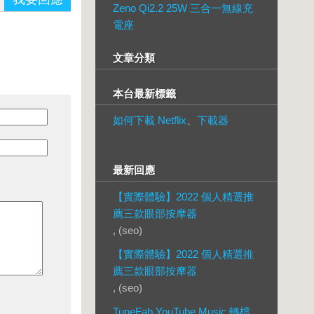
Zeno Qi2.2 25W 三合一無線充
電座
文章分類
本台最新標籤
如何下載 Netflix
、
下載器
最新回應
【實際體驗】2022 個人精選推
薦三款眼部按摩器
, (seo)
【實際體驗】2022 個人精選推
薦三款眼部按摩器
, (seo)
TuneFab YouTube Music 轉檔