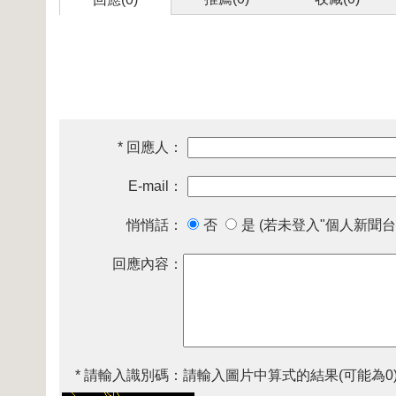
* 回應人：
E-mail：
悄悄話：
否
是 (若未登入"個人新聞台
回應內容：
* 請輸入識別碼：
請輸入圖片中算式的結果(可能為0