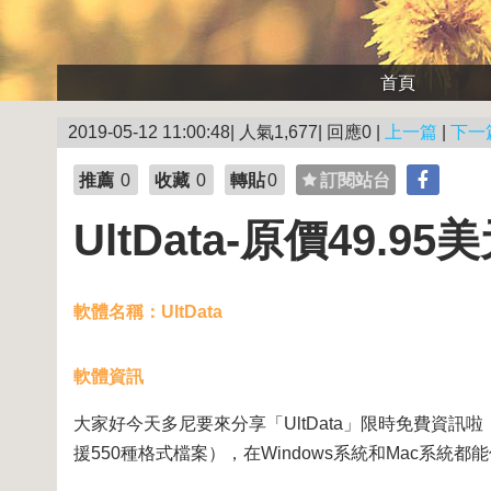
首頁
2019-05-12 11:00:48| 人氣1,677| 回應0 |
上一篇
|
下一
推薦
0
收藏
0
轉貼
0
訂閱站台
UltData-原價49
軟體名稱：UltData
軟體資訊
大家好今天多尼要來分享「UltData」限時免費資訊
援550種格式檔案），在Windows系統和Mac系統都