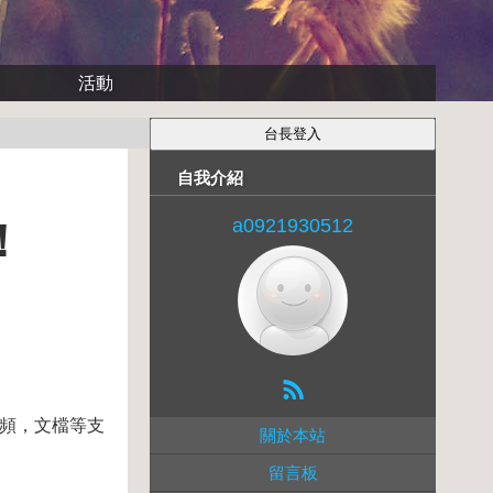
活動
自我介紹
a0921930512
！
視頻，文檔等支
關於本站
留言板