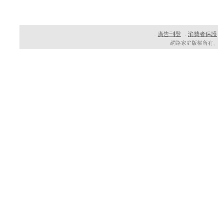
廣告刊登
消費者保護
．
．
網路家庭版權所有、轉載必究