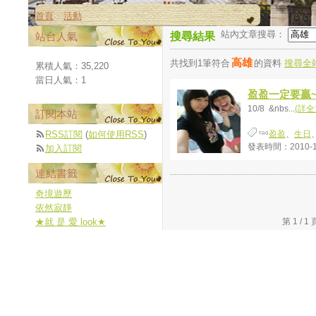
首頁
活動
站內文章搜尋：
站台人氣
搜尋結果
高雄
共找到1筆符合
的資料
搜尋全
累積人氣：
35,220
當日人氣：
1
盈盈一定要贏~
10/8 &nbs...
(詳全
訂閱本站
RSS訂閱
(
如何使用RSS
)
盈盈
、
生日
發表時間：2010-10-
加入訂閱
連結書籤
奇境遊歷
依然寂靜
★就 是 愛 look★
第 1 /