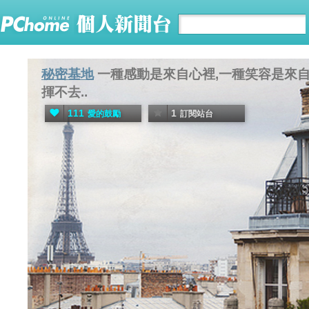
秘密基地
一種感動是來自心裡,一種笑容是來自
揮不去..
111
1
愛的鼓勵
訂閱站台